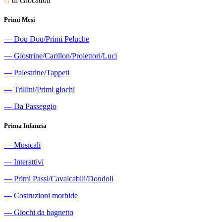
G
di Giocattoli
Primi Mesi
―
Dou Dou/Primi Peluche
―
Giostrine/Carillon/Proiettori/Luci
―
Palestrine/Tappeti
―
Trillini/Primi giochi
―
Da Passeggio
Prima Infanzia
―
Musicali
―
Interattivi
―
Primi Passi/Cavalcabili/Dondoli
―
Costruzioni morbide
―
Giochi da bagnetto