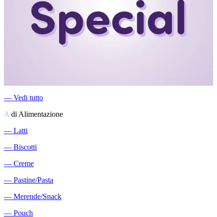
―
Vedi tutto
A
di Alimentazione
―
Latti
―
Biscotti
―
Creme
―
Pastine/Pasta
―
Merende/Snack
―
Pouch