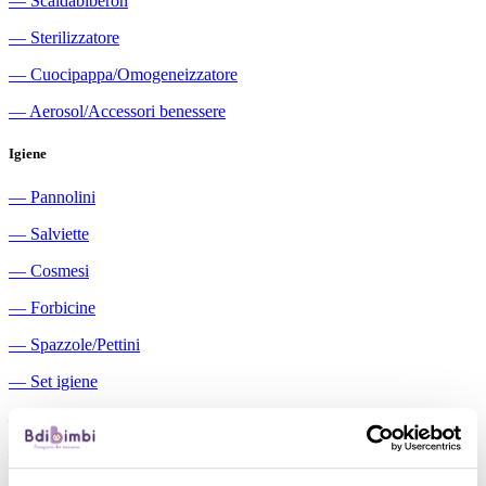
―
Scaldabiberon
―
Sterilizzatore
―
Cuocipappa/Omogeneizzatore
―
Aerosol/Accessori benessere
Igiene
―
Pannolini
―
Salviette
―
Cosmesi
―
Forbicine
―
Spazzole/Pettini
―
Set igiene
―
Igiene orale
―
Aspiratori nasali manuali