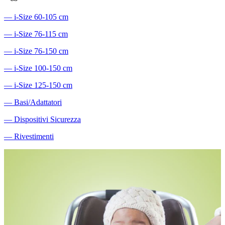
―
i-Size 60-105 cm
―
i-Size 76-115 cm
―
i-Size 76-150 cm
―
i-Size 100-150 cm
―
i-Size 125-150 cm
―
Basi/Adattatori
―
Dispositivi Sicurezza
―
Rivestimenti