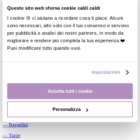
Allattamento
Questo sito web sforna cookie caldi caldi
―
Cuscini allattamento
I cookie 🍪 ci aiutano a ricordare cosa ti piace. Alcuni
sono necessari, altri solo con il tuo consenso e servono
―
Biberon
per pubblicità e analisi dei nostri partners, in modo da
―
Tettarelle
migliorare e rendere più completa la tua esperienza.❤️
―
Succhietti
Puoi modificare tutto quando vuoi.
―
Portasucchietti/Clip/Catenelle
―
Tiralatte Manuali
Impostazioni
―
Dosalatte
―
Conservalatte Materno
Accetta tutti i cookie
―
Massaggiagengive
Personalizza
Pappa
―
Bavaglini
―
Tazze