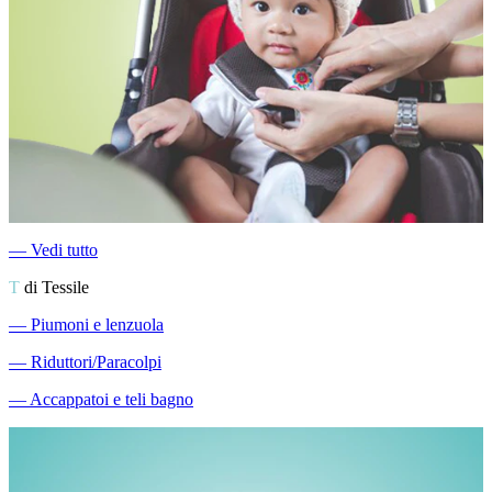
―
Vedi tutto
T
di Tessile
―
Piumoni e lenzuola
―
Riduttori/Paracolpi
―
Accappatoi e teli bagno