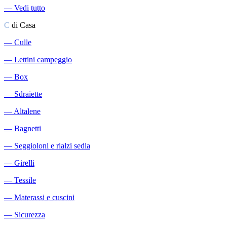
―
Vedi tutto
C
di Casa
―
Culle
―
Lettini campeggio
―
Box
―
Sdraiette
―
Altalene
―
Bagnetti
―
Seggioloni e rialzi sedia
―
Girelli
―
Tessile
―
Materassi e cuscini
―
Sicurezza