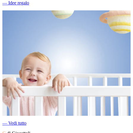
―
Idee regalo
―
Vedi tutto