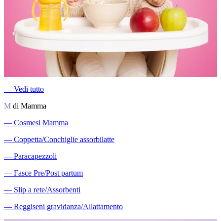
―
Vedi tutto
M
di Mamma
―
Cosmesi Mamma
―
Coppetta/Conchiglie assorbilatte
―
Paracapezzoli
―
Fasce Pre/Post partum
―
Slip a rete/Assorbenti
―
Reggiseni gravidanza/Allattamento