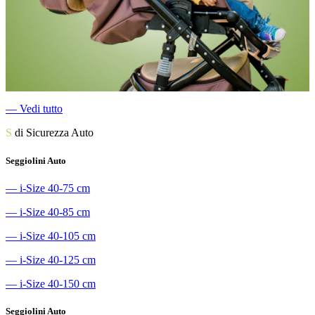
―
Vedi tutto
S
di Sicurezza Auto
Seggiolini Auto
―
i-Size 40-75 cm
―
i-Size 40-85 cm
―
i-Size 40-105 cm
―
i-Size 40-125 cm
―
i-Size 40-150 cm
Seggiolini Auto