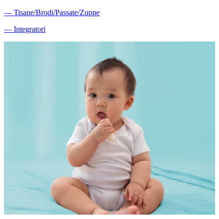
―
Tisane/Brodi/Passate/Zuppe
―
Integratori