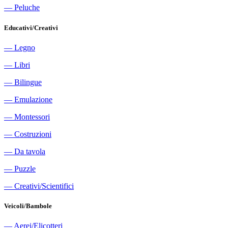
―
Peluche
Educativi/Creativi
―
Legno
―
Libri
―
Bilingue
―
Emulazione
―
Montessori
―
Costruzioni
―
Da tavola
―
Puzzle
―
Creativi/Scientifici
Veicoli/Bambole
―
Aerei/Elicotteri