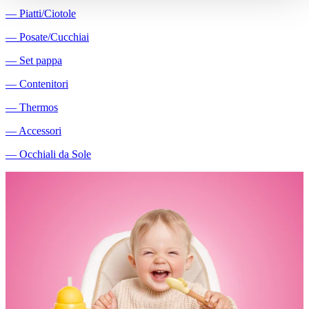
―
Piatti/Ciotole
―
Posate/Cucchiai
―
Set pappa
―
Contenitori
―
Thermos
―
Accessori
―
Occhiali da Sole