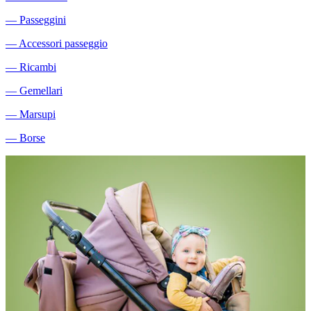
―
Passeggini
―
Accessori passeggio
―
Ricambi
―
Gemellari
―
Marsupi
―
Borse