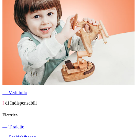
―
Vedi tutto
I
di Indispensabili
Elettrico
―
Tiralatte