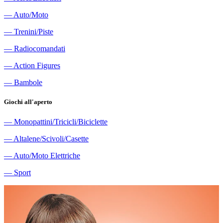
―
Auto/Moto
―
Trenini/Piste
―
Radiocomandati
―
Action Figures
―
Bambole
Giochi all'aperto
―
Monopattini/Tricicli/Biciclette
―
Altalene/Scivoli/Casette
―
Auto/Moto Elettriche
―
Sport