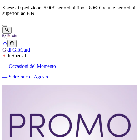
Spese
di
spedizione:
5.90€
per
ordini
fino
a
89€;
Gratuite
per
ordini
superiori
ad
€89.
G
di GiftCard
S
di Special
―
Occasioni del Momento
―
Selezione di Agosto