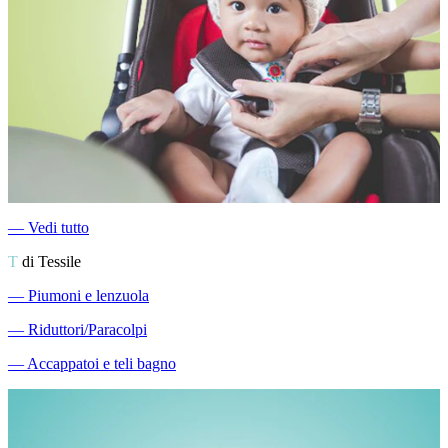
―
Vedi tutto
T
di Tessile
―
Piumoni e lenzuola
―
Riduttori/Paracolpi
―
Accappatoi e teli bagno