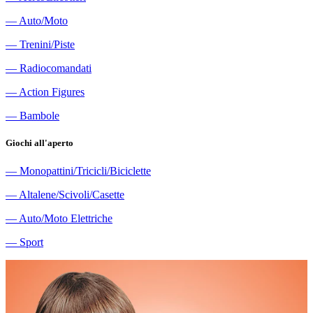
―
Auto/Moto
―
Trenini/Piste
―
Radiocomandati
―
Action Figures
―
Bambole
Giochi all'aperto
―
Monopattini/Tricicli/Biciclette
―
Altalene/Scivoli/Casette
―
Auto/Moto Elettriche
―
Sport