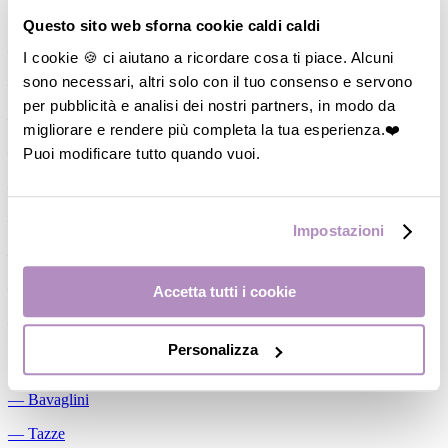
Allattamento
Questo sito web sforna cookie caldi caldi
―
Cuscini allattamento
I cookie 🍪 ci aiutano a ricordare cosa ti piace. Alcuni
sono necessari, altri solo con il tuo consenso e servono
―
Biberon
per pubblicità e analisi dei nostri partners, in modo da
―
Tettarelle
migliorare e rendere più completa la tua esperienza.❤️
―
Succhietti
Puoi modificare tutto quando vuoi.
―
Portasucchietti/Clip/Catenelle
―
Tiralatte Manuali
Impostazioni
―
Dosalatte
―
Conservalatte Materno
Accetta tutti i cookie
―
Massaggiagengive
Personalizza
Pappa
―
Bavaglini
―
Tazze