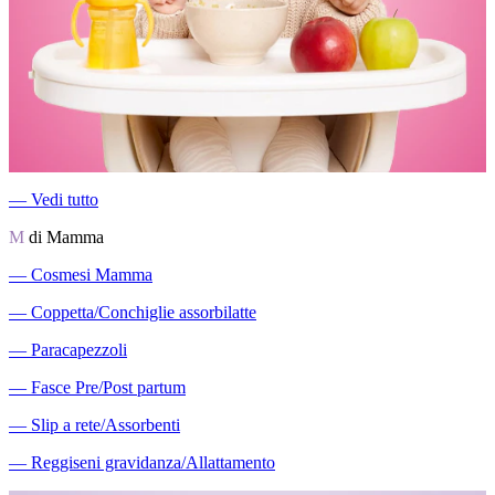
―
Vedi tutto
M
di Mamma
―
Cosmesi Mamma
―
Coppetta/Conchiglie assorbilatte
―
Paracapezzoli
―
Fasce Pre/Post partum
―
Slip a rete/Assorbenti
―
Reggiseni gravidanza/Allattamento