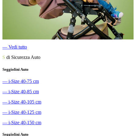
―
Vedi tutto
S
di Sicurezza Auto
Seggiolini Auto
―
i-Size 40-75 cm
―
i-Size 40-85 cm
―
i-Size 40-105 cm
―
i-Size 40-125 cm
―
i-Size 40-150 cm
Seggiolini Auto