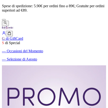
Spese
di
spedizione:
5.90€
per
ordini
fino
a
89€;
Gratuite
per
ordini
superiori
ad
€89.
G
di GiftCard
S
di Special
―
Occasioni del Momento
―
Selezione di Agosto