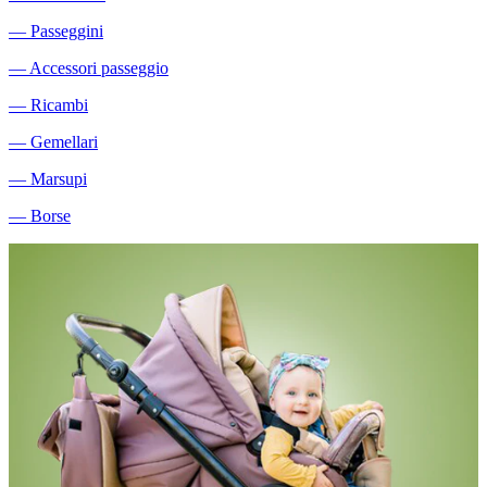
―
Passeggini
―
Accessori passeggio
―
Ricambi
―
Gemellari
―
Marsupi
―
Borse