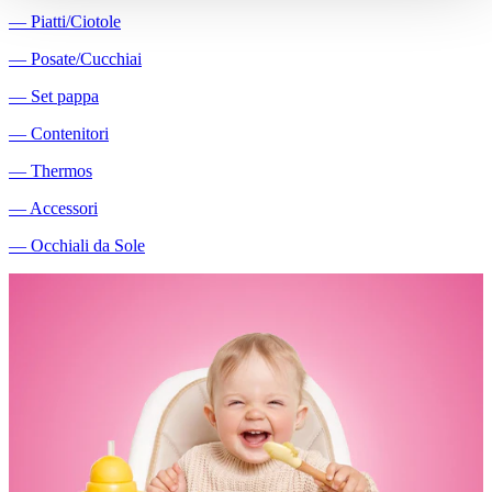
―
Piatti/Ciotole
―
Posate/Cucchiai
―
Set pappa
―
Contenitori
―
Thermos
―
Accessori
―
Occhiali da Sole