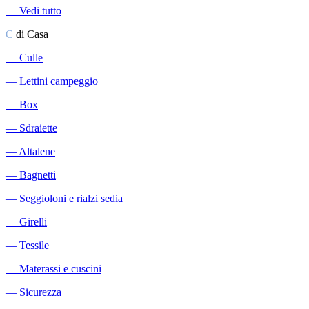
―
Vedi tutto
C
di Casa
―
Culle
―
Lettini campeggio
―
Box
―
Sdraiette
―
Altalene
―
Bagnetti
―
Seggioloni e rialzi sedia
―
Girelli
―
Tessile
―
Materassi e cuscini
―
Sicurezza