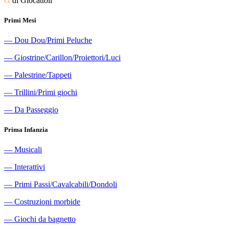
G
di Giocattoli
Primi Mesi
―
Dou Dou/Primi Peluche
―
Giostrine/Carillon/Proiettori/Luci
―
Palestrine/Tappeti
―
Trillini/Primi giochi
―
Da Passeggio
Prima Infanzia
―
Musicali
―
Interattivi
―
Primi Passi/Cavalcabili/Dondoli
―
Costruzioni morbide
―
Giochi da bagnetto