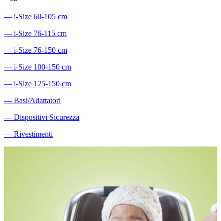
―
i-Size 60-105 cm
―
i-Size 76-115 cm
―
i-Size 76-150 cm
―
i-Size 100-150 cm
―
i-Size 125-150 cm
―
Basi/Adattatori
―
Dispositivi Sicurezza
―
Rivestimenti