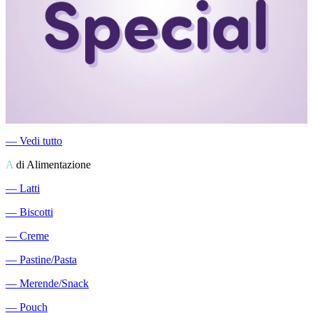
―
Vedi tutto
A
di Alimentazione
―
Latti
―
Biscotti
―
Creme
―
Pastine/Pasta
―
Merende/Snack
―
Pouch