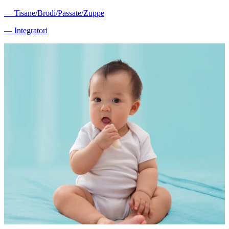
―
Tisane/Brodi/Passate/Zuppe
―
Integratori