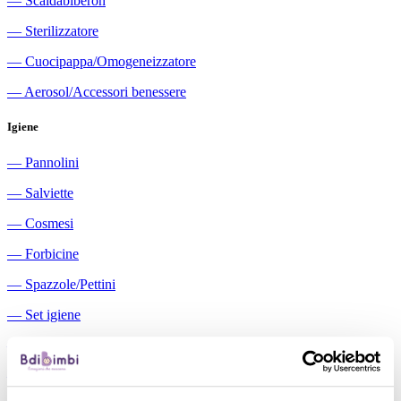
―
Scaldabiberon
―
Sterilizzatore
―
Cuocipappa/Omogeneizzatore
―
Aerosol/Accessori benessere
Igiene
―
Pannolini
―
Salviette
―
Cosmesi
―
Forbicine
―
Spazzole/Pettini
―
Set igiene
―
Igiene orale
―
Aspiratori nasali manuali