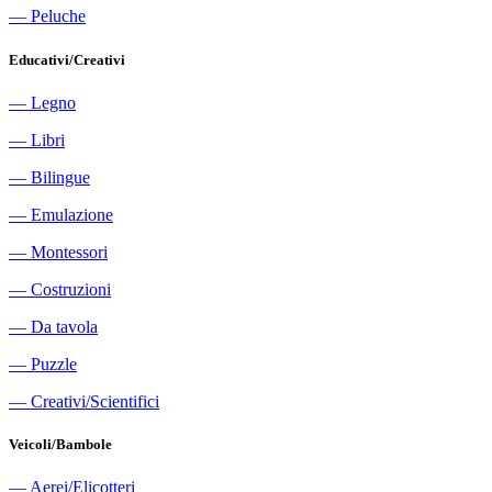
―
Peluche
Educativi/Creativi
―
Legno
―
Libri
―
Bilingue
―
Emulazione
―
Montessori
―
Costruzioni
―
Da tavola
―
Puzzle
―
Creativi/Scientifici
Veicoli/Bambole
―
Aerei/Elicotteri