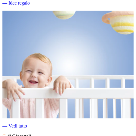
―
Idee regalo
―
Vedi tutto