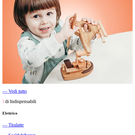
―
Vedi tutto
I
di Indispensabili
Elettrico
―
Tiralatte