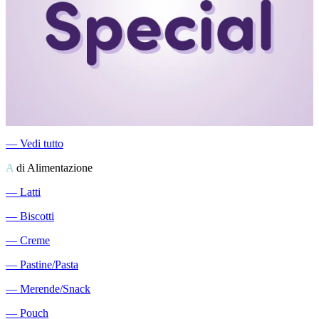
―
Vedi tutto
A
di Alimentazione
―
Latti
―
Biscotti
―
Creme
―
Pastine/Pasta
―
Merende/Snack
―
Pouch