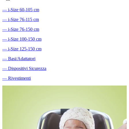
―
i-Size 60-105 cm
―
i-Size 76-115 cm
―
i-Size 76-150 cm
―
i-Size 100-150 cm
―
i-Size 125-150 cm
―
Basi/Adattatori
―
Dispositivi Sicurezza
―
Rivestimenti