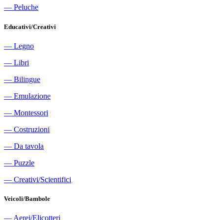
―
Peluche
Educativi/Creativi
―
Legno
―
Libri
―
Bilingue
―
Emulazione
―
Montessori
―
Costruzioni
―
Da tavola
―
Puzzle
―
Creativi/Scientifici
Veicoli/Bambole
―
Aerei/Elicotteri