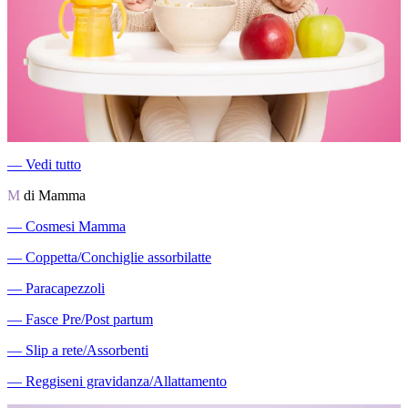
―
Vedi tutto
M
di Mamma
―
Cosmesi Mamma
―
Coppetta/Conchiglie assorbilatte
―
Paracapezzoli
―
Fasce Pre/Post partum
―
Slip a rete/Assorbenti
―
Reggiseni gravidanza/Allattamento