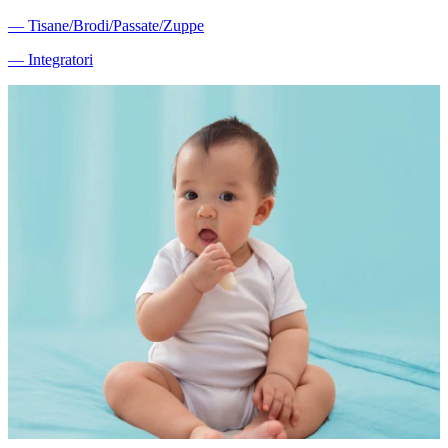
―
Tisane/Brodi/Passate/Zuppe
―
Integratori