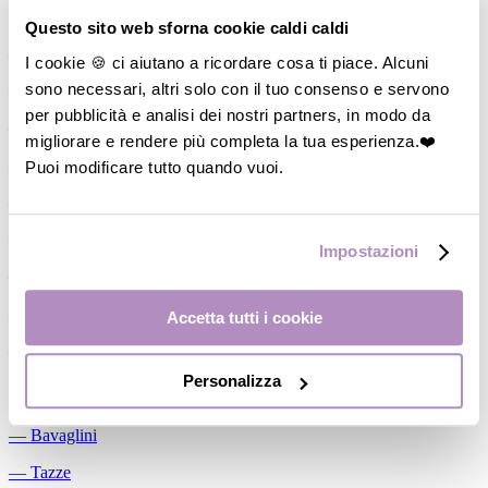
Allattamento
Questo sito web sforna cookie caldi caldi
―
Cuscini allattamento
I cookie 🍪 ci aiutano a ricordare cosa ti piace. Alcuni
sono necessari, altri solo con il tuo consenso e servono
―
Biberon
per pubblicità e analisi dei nostri partners, in modo da
―
Tettarelle
migliorare e rendere più completa la tua esperienza.❤️
―
Succhietti
Puoi modificare tutto quando vuoi.
―
Portasucchietti/Clip/Catenelle
―
Tiralatte Manuali
Impostazioni
―
Dosalatte
―
Conservalatte Materno
Accetta tutti i cookie
―
Massaggiagengive
Personalizza
Pappa
―
Bavaglini
―
Tazze