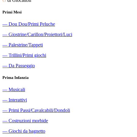
G
di Giocattoli
Primi Mesi
―
Dou Dou/Primi Peluche
―
Giostrine/Carillon/Proiettori/Luci
―
Palestrine/Tappeti
―
Trillini/Primi giochi
―
Da Passeggio
Prima Infanzia
―
Musicali
―
Interattivi
―
Primi Passi/Cavalcabili/Dondoli
―
Costruzioni morbide
―
Giochi da bagnetto