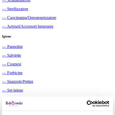
―
Scaldabiberon
―
Sterilizzatore
―
Cuocipappa/Omogeneizzatore
―
Aerosol/Accessori benessere
Igiene
―
Pannolini
―
Salviette
―
Cosmesi
―
Forbicine
―
Spazzole/Pettini
―
Set igiene
―
Igiene orale
―
Aspiratori nasali manuali