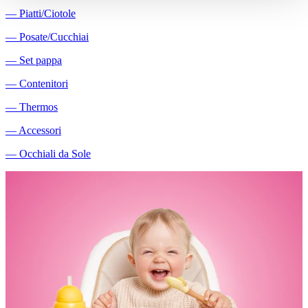
―
Piatti/Ciotole
―
Posate/Cucchiai
―
Set pappa
―
Contenitori
―
Thermos
―
Accessori
―
Occhiali da Sole