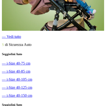
―
Vedi tutto
S
di Sicurezza Auto
Seggiolini Auto
―
i-Size 40-75 cm
―
i-Size 40-85 cm
―
i-Size 40-105 cm
―
i-Size 40-125 cm
―
i-Size 40-150 cm
Seggiolini Auto