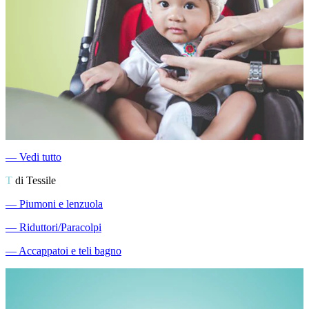
―
Vedi tutto
T
di Tessile
―
Piumoni e lenzuola
―
Riduttori/Paracolpi
―
Accappatoi e teli bagno