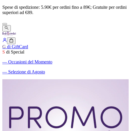
Spese
di
spedizione:
5.90€
per
ordini
fino
a
89€;
Gratuite
per
ordini
superiori
ad
€89.
G
di GiftCard
S
di Special
―
Occasioni del Momento
―
Selezione di Agosto