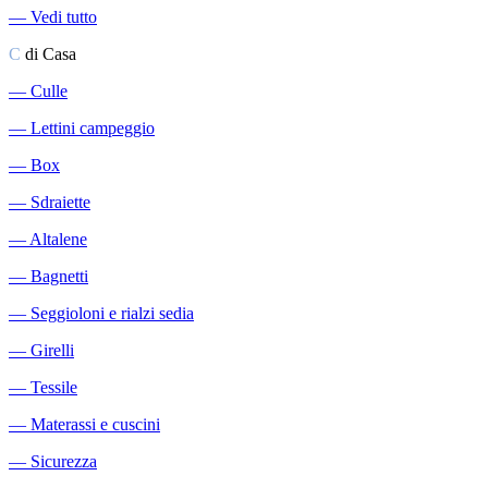
―
Vedi tutto
C
di Casa
―
Culle
―
Lettini campeggio
―
Box
―
Sdraiette
―
Altalene
―
Bagnetti
―
Seggioloni e rialzi sedia
―
Girelli
―
Tessile
―
Materassi e cuscini
―
Sicurezza