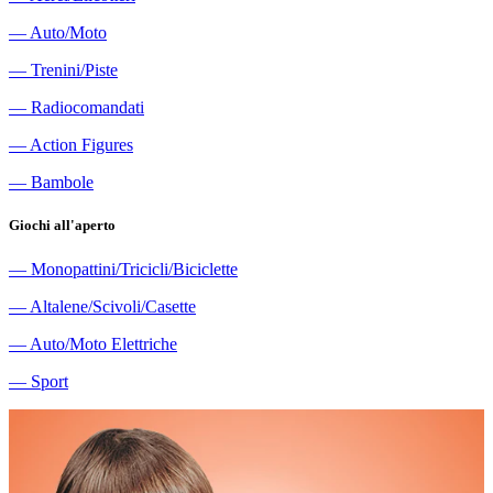
―
Auto/Moto
―
Trenini/Piste
―
Radiocomandati
―
Action Figures
―
Bambole
Giochi all'aperto
―
Monopattini/Tricicli/Biciclette
―
Altalene/Scivoli/Casette
―
Auto/Moto Elettriche
―
Sport