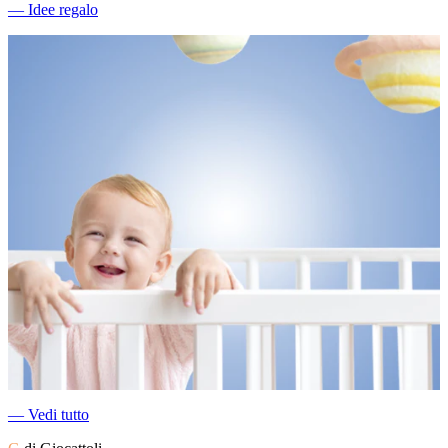
―
Idee regalo
―
Vedi tutto