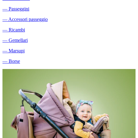
―
Passeggini
―
Accessori passeggio
―
Ricambi
―
Gemellari
―
Marsupi
―
Borse