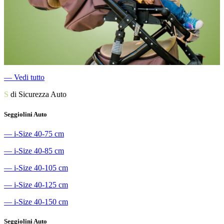
―
Vedi tutto
S
di Sicurezza Auto
Seggiolini Auto
―
i-Size 40-75 cm
―
i-Size 40-85 cm
―
i-Size 40-105 cm
―
i-Size 40-125 cm
―
i-Size 40-150 cm
Seggiolini Auto