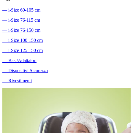
―
i-Size 60-105 cm
―
i-Size 76-115 cm
―
i-Size 76-150 cm
―
i-Size 100-150 cm
―
i-Size 125-150 cm
―
Basi/Adattatori
―
Dispositivi Sicurezza
―
Rivestimenti