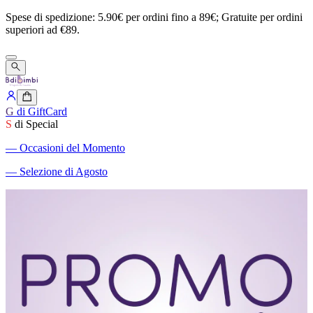
Spese
di
spedizione:
5.90€
per
ordini
fino
a
89€;
Gratuite
per
ordini
superiori
ad
€89.
G
di GiftCard
S
di Special
―
Occasioni del Momento
―
Selezione di Agosto