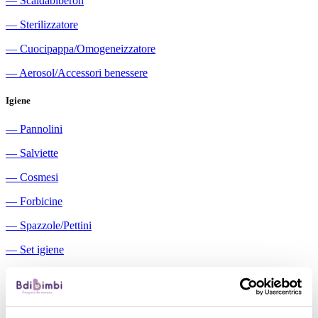
―
Scaldabiberon
―
Sterilizzatore
―
Cuocipappa/Omogeneizzatore
―
Aerosol/Accessori benessere
Igiene
―
Pannolini
―
Salviette
―
Cosmesi
―
Forbicine
―
Spazzole/Pettini
―
Set igiene
―
Igiene orale
―
Aspiratori nasali manuali