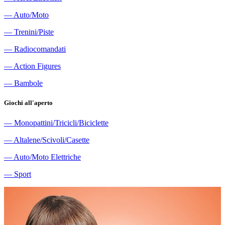
―
Auto/Moto
―
Trenini/Piste
―
Radiocomandati
―
Action Figures
―
Bambole
Giochi all'aperto
―
Monopattini/Tricicli/Biciclette
―
Altalene/Scivoli/Casette
―
Auto/Moto Elettriche
―
Sport