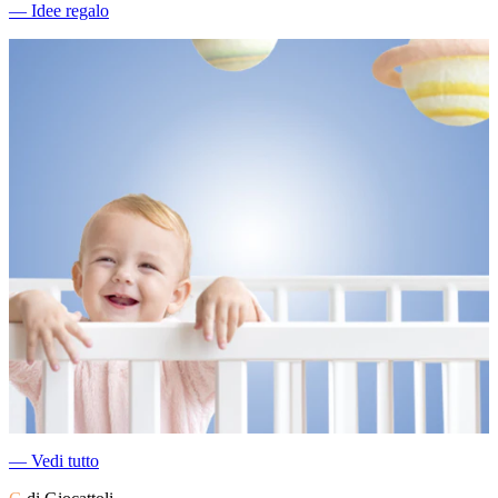
―
Idee regalo
―
Vedi tutto