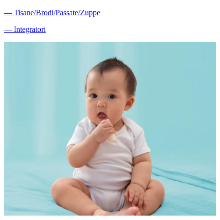
―
Tisane/Brodi/Passate/Zuppe
―
Integratori