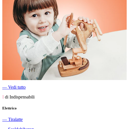
―
Vedi tutto
I
di Indispensabili
Elettrico
―
Tiralatte