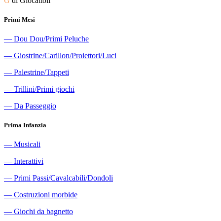
G
di Giocattoli
Primi Mesi
―
Dou Dou/Primi Peluche
―
Giostrine/Carillon/Proiettori/Luci
―
Palestrine/Tappeti
―
Trillini/Primi giochi
―
Da Passeggio
Prima Infanzia
―
Musicali
―
Interattivi
―
Primi Passi/Cavalcabili/Dondoli
―
Costruzioni morbide
―
Giochi da bagnetto