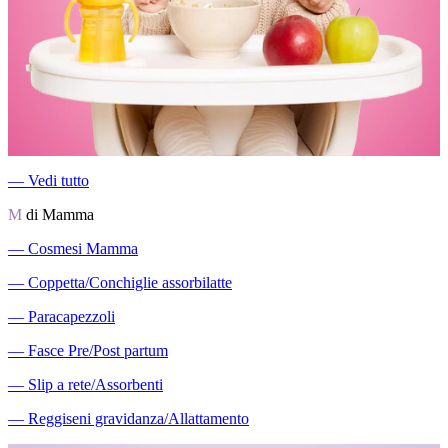
―
Vedi tutto
M
di Mamma
―
Cosmesi Mamma
―
Coppetta/Conchiglie assorbilatte
―
Paracapezzoli
―
Fasce Pre/Post partum
―
Slip a rete/Assorbenti
―
Reggiseni gravidanza/Allattamento