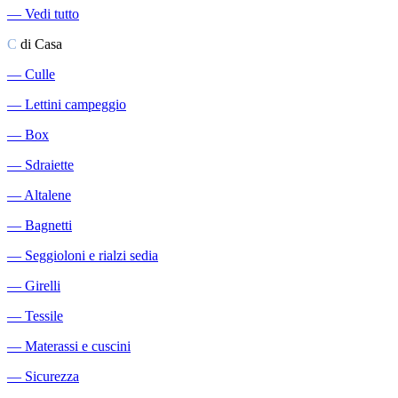
―
Vedi tutto
C
di Casa
―
Culle
―
Lettini campeggio
―
Box
―
Sdraiette
―
Altalene
―
Bagnetti
―
Seggioloni e rialzi sedia
―
Girelli
―
Tessile
―
Materassi e cuscini
―
Sicurezza