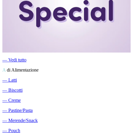
―
Vedi tutto
A
di Alimentazione
―
Latti
―
Biscotti
―
Creme
―
Pastine/Pasta
―
Merende/Snack
―
Pouch