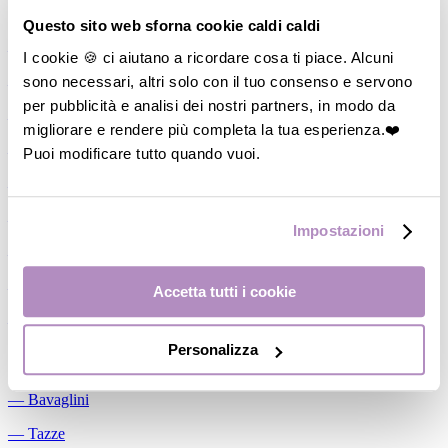
Allattamento
Questo sito web sforna cookie caldi caldi
―
Cuscini allattamento
I cookie 🍪 ci aiutano a ricordare cosa ti piace. Alcuni
sono necessari, altri solo con il tuo consenso e servono
―
Biberon
per pubblicità e analisi dei nostri partners, in modo da
―
Tettarelle
migliorare e rendere più completa la tua esperienza.❤️
―
Succhietti
Puoi modificare tutto quando vuoi.
―
Portasucchietti/Clip/Catenelle
―
Tiralatte Manuali
Impostazioni
―
Dosalatte
―
Conservalatte Materno
Accetta tutti i cookie
―
Massaggiagengive
Personalizza
Pappa
―
Bavaglini
―
Tazze