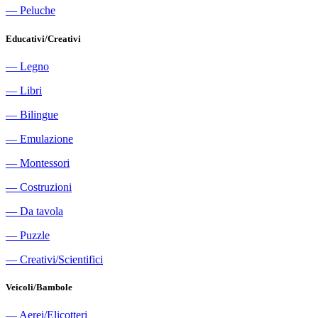
―
Peluche
Educativi/Creativi
―
Legno
―
Libri
―
Bilingue
―
Emulazione
―
Montessori
―
Costruzioni
―
Da tavola
―
Puzzle
―
Creativi/Scientifici
Veicoli/Bambole
―
Aerei/Elicotteri