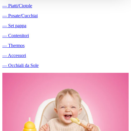
―
Piatti/Ciotole
―
Posate/Cucchiai
―
Set pappa
―
Contenitori
―
Thermos
―
Accessori
―
Occhiali da Sole