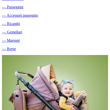
―
Passeggini
―
Accessori passeggio
―
Ricambi
―
Gemellari
―
Marsupi
―
Borse