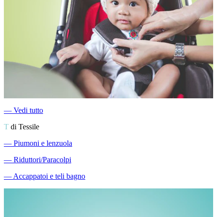
―
Vedi tutto
T
di Tessile
―
Piumoni e lenzuola
―
Riduttori/Paracolpi
―
Accappatoi e teli bagno