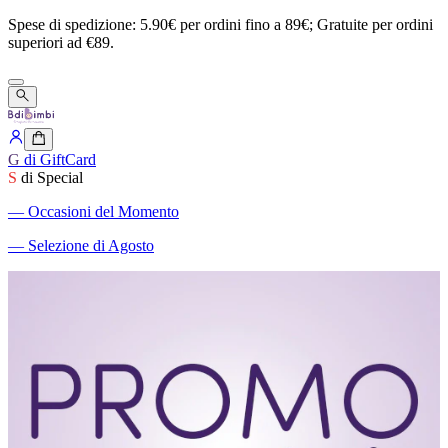
Spese
di
spedizione:
5.90€
per
ordini
fino
a
89€;
Gratuite
per
ordini
superiori
ad
€89.
G
di GiftCard
S
di Special
―
Occasioni del Momento
―
Selezione di Agosto