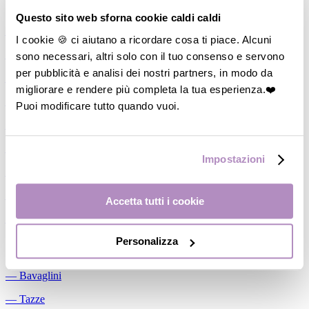
Allattamento
Questo sito web sforna cookie caldi caldi
―
Cuscini allattamento
I cookie 🍪 ci aiutano a ricordare cosa ti piace. Alcuni
sono necessari, altri solo con il tuo consenso e servono
―
Biberon
per pubblicità e analisi dei nostri partners, in modo da
―
Tettarelle
migliorare e rendere più completa la tua esperienza.❤️
―
Succhietti
Puoi modificare tutto quando vuoi.
―
Portasucchietti/Clip/Catenelle
―
Tiralatte Manuali
Impostazioni
―
Dosalatte
―
Conservalatte Materno
Accetta tutti i cookie
―
Massaggiagengive
Personalizza
Pappa
―
Bavaglini
―
Tazze