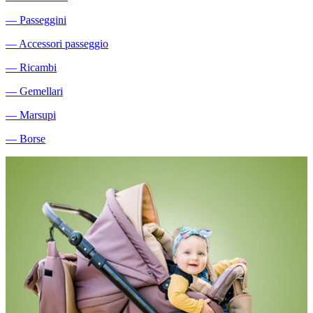
―
Passeggini
―
Accessori passeggio
―
Ricambi
―
Gemellari
―
Marsupi
―
Borse