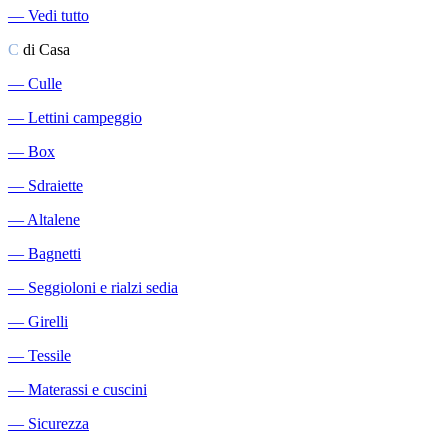
―
Vedi tutto
C
di Casa
―
Culle
―
Lettini campeggio
―
Box
―
Sdraiette
―
Altalene
―
Bagnetti
―
Seggioloni e rialzi sedia
―
Girelli
―
Tessile
―
Materassi e cuscini
―
Sicurezza