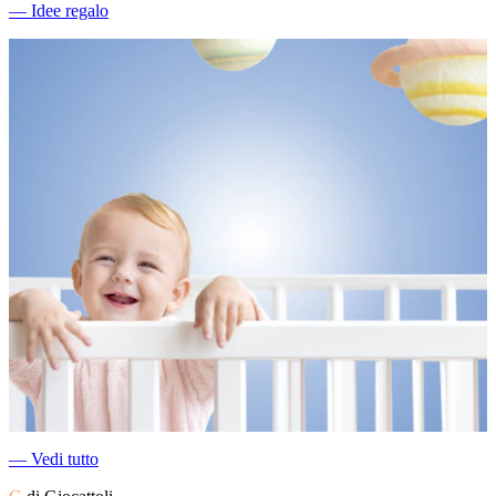
―
Idee regalo
―
Vedi tutto