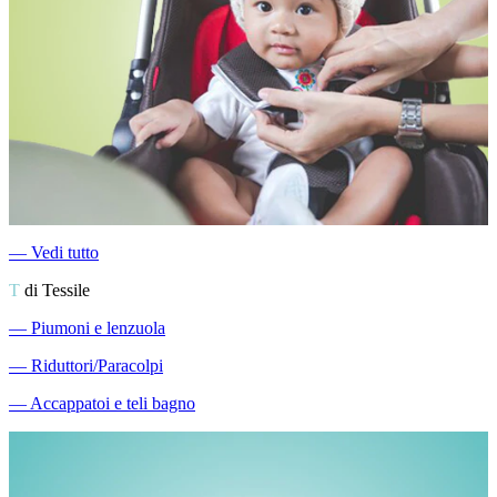
―
Vedi tutto
T
di Tessile
―
Piumoni e lenzuola
―
Riduttori/Paracolpi
―
Accappatoi e teli bagno