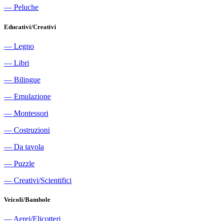
―
Peluche
Educativi/Creativi
―
Legno
―
Libri
―
Bilingue
―
Emulazione
―
Montessori
―
Costruzioni
―
Da tavola
―
Puzzle
―
Creativi/Scientifici
Veicoli/Bambole
―
Aerei/Elicotteri