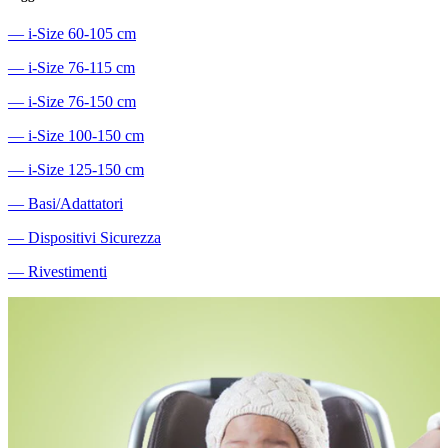
―
i-Size 60-105 cm
―
i-Size 76-115 cm
―
i-Size 76-150 cm
―
i-Size 100-150 cm
―
i-Size 125-150 cm
―
Basi/Adattatori
―
Dispositivi Sicurezza
―
Rivestimenti