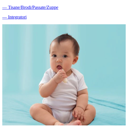
―
Tisane/Brodi/Passate/Zuppe
―
Integratori