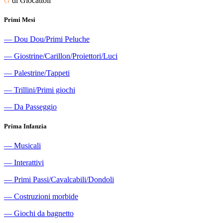
G
di Giocattoli
Primi Mesi
―
Dou Dou/Primi Peluche
―
Giostrine/Carillon/Proiettori/Luci
―
Palestrine/Tappeti
―
Trillini/Primi giochi
―
Da Passeggio
Prima Infanzia
―
Musicali
―
Interattivi
―
Primi Passi/Cavalcabili/Dondoli
―
Costruzioni morbide
―
Giochi da bagnetto