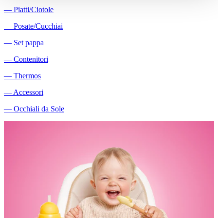
―
Piatti/Ciotole
―
Posate/Cucchiai
―
Set pappa
―
Contenitori
―
Thermos
―
Accessori
―
Occhiali da Sole