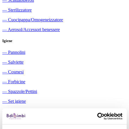
―
Scaldabiberon
―
Sterilizzatore
―
Cuocipappa/Omogeneizzatore
―
Aerosol/Accessori benessere
Igiene
―
Pannolini
―
Salviette
―
Cosmesi
―
Forbicine
―
Spazzole/Pettini
―
Set igiene
―
Igiene orale
―
Aspiratori nasali manuali