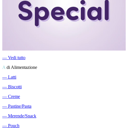
―
Vedi tutto
A
di Alimentazione
―
Latti
―
Biscotti
―
Creme
―
Pastine/Pasta
―
Merende/Snack
―
Pouch