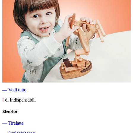
―
Vedi tutto
I
di Indispensabili
Elettrico
―
Tiralatte