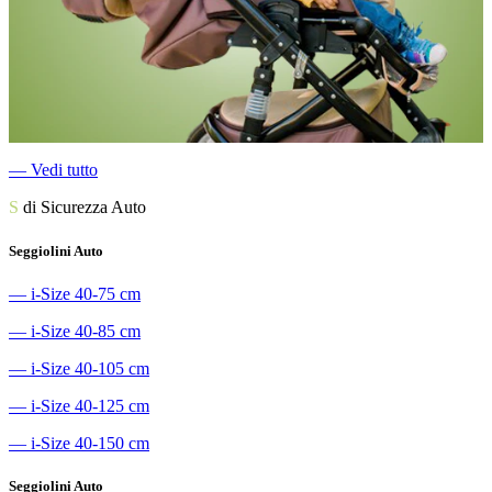
―
Vedi tutto
S
di Sicurezza Auto
Seggiolini Auto
―
i-Size 40-75 cm
―
i-Size 40-85 cm
―
i-Size 40-105 cm
―
i-Size 40-125 cm
―
i-Size 40-150 cm
Seggiolini Auto