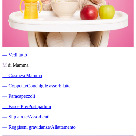
―
Vedi tutto
M
di Mamma
―
Cosmesi Mamma
―
Coppetta/Conchiglie assorbilatte
―
Paracapezzoli
―
Fasce Pre/Post partum
―
Slip a rete/Assorbenti
―
Reggiseni gravidanza/Allattamento