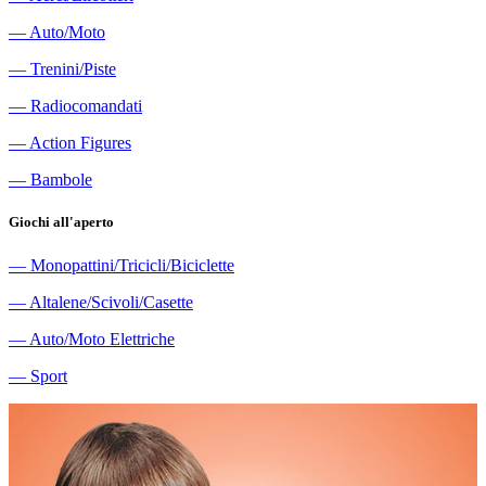
―
Auto/Moto
―
Trenini/Piste
―
Radiocomandati
―
Action Figures
―
Bambole
Giochi all'aperto
―
Monopattini/Tricicli/Biciclette
―
Altalene/Scivoli/Casette
―
Auto/Moto Elettriche
―
Sport