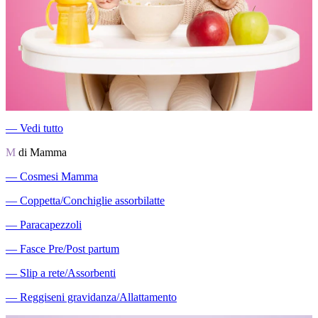
―
Vedi tutto
M
di Mamma
―
Cosmesi Mamma
―
Coppetta/Conchiglie assorbilatte
―
Paracapezzoli
―
Fasce Pre/Post partum
―
Slip a rete/Assorbenti
―
Reggiseni gravidanza/Allattamento