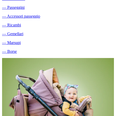
―
Passeggini
―
Accessori passeggio
―
Ricambi
―
Gemellari
―
Marsupi
―
Borse