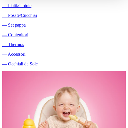
―
Piatti/Ciotole
―
Posate/Cucchiai
―
Set pappa
―
Contenitori
―
Thermos
―
Accessori
―
Occhiali da Sole