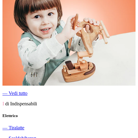
―
Vedi tutto
I
di Indispensabili
Elettrico
―
Tiralatte