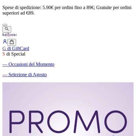
Spese
di
spedizione:
5.90€
per
ordini
fino
a
89€;
Gratuite
per
ordini
superiori
ad
€89.
G
di GiftCard
S
di Special
―
Occasioni del Momento
―
Selezione di Agosto