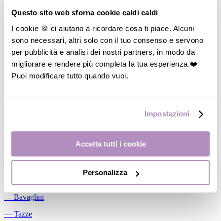
Allattamento
Questo sito web sforna cookie caldi caldi
―
Cuscini allattamento
I cookie 🍪 ci aiutano a ricordare cosa ti piace. Alcuni
sono necessari, altri solo con il tuo consenso e servono
―
Biberon
per pubblicità e analisi dei nostri partners, in modo da
―
Tettarelle
migliorare e rendere più completa la tua esperienza.❤️
―
Succhietti
Puoi modificare tutto quando vuoi.
―
Portasucchietti/Clip/Catenelle
―
Tiralatte Manuali
Impostazioni
―
Dosalatte
―
Conservalatte Materno
Accetta tutti i cookie
―
Massaggiagengive
Personalizza
Pappa
―
Bavaglini
―
Tazze