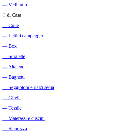
―
Vedi tutto
C
di Casa
―
Culle
―
Lettini campeggio
―
Box
―
Sdraiette
―
Altalene
―
Bagnetti
―
Seggioloni e rialzi sedia
―
Girelli
―
Tessile
―
Materassi e cuscini
―
Sicurezza