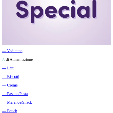
―
Vedi tutto
A
di Alimentazione
―
Latti
―
Biscotti
―
Creme
―
Pastine/Pasta
―
Merende/Snack
―
Pouch