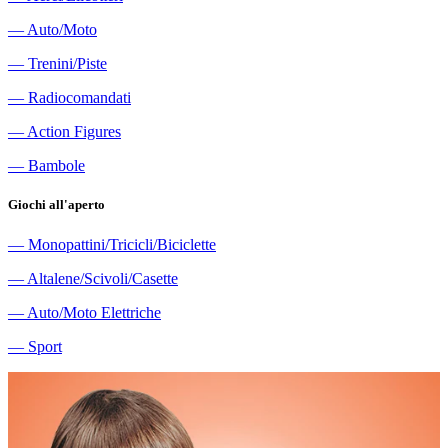
―
Auto/Moto
―
Trenini/Piste
―
Radiocomandati
―
Action Figures
―
Bambole
Giochi all'aperto
―
Monopattini/Tricicli/Biciclette
―
Altalene/Scivoli/Casette
―
Auto/Moto Elettriche
―
Sport