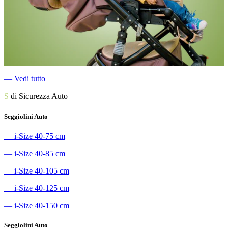
―
Vedi tutto
S
di Sicurezza Auto
Seggiolini Auto
―
i-Size 40-75 cm
―
i-Size 40-85 cm
―
i-Size 40-105 cm
―
i-Size 40-125 cm
―
i-Size 40-150 cm
Seggiolini Auto