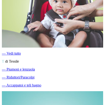
―
Vedi tutto
T
di Tessile
―
Piumoni e lenzuola
―
Riduttori/Paracolpi
―
Accappatoi e teli bagno