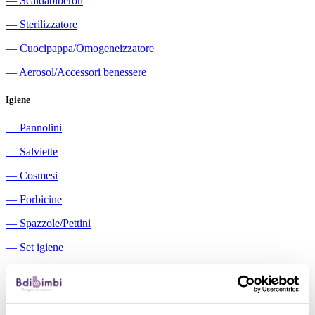
―
Scaldabiberon
―
Sterilizzatore
―
Cuocipappa/Omogeneizzatore
―
Aerosol/Accessori benessere
Igiene
―
Pannolini
―
Salviette
―
Cosmesi
―
Forbicine
―
Spazzole/Pettini
―
Set igiene
―
Igiene orale
―
Aspiratori nasali manuali