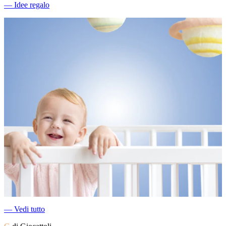
―
Idee regalo
―
Vedi tutto