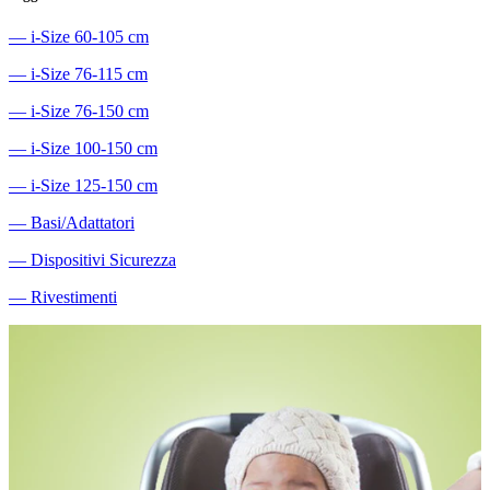
―
i-Size 60-105 cm
―
i-Size 76-115 cm
―
i-Size 76-150 cm
―
i-Size 100-150 cm
―
i-Size 125-150 cm
―
Basi/Adattatori
―
Dispositivi Sicurezza
―
Rivestimenti