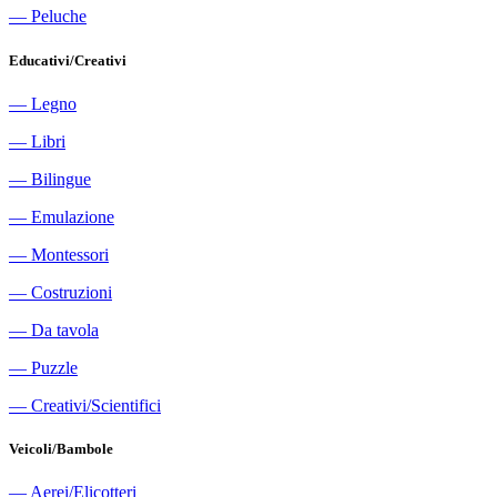
―
Peluche
Educativi/Creativi
―
Legno
―
Libri
―
Bilingue
―
Emulazione
―
Montessori
―
Costruzioni
―
Da tavola
―
Puzzle
―
Creativi/Scientifici
Veicoli/Bambole
―
Aerei/Elicotteri