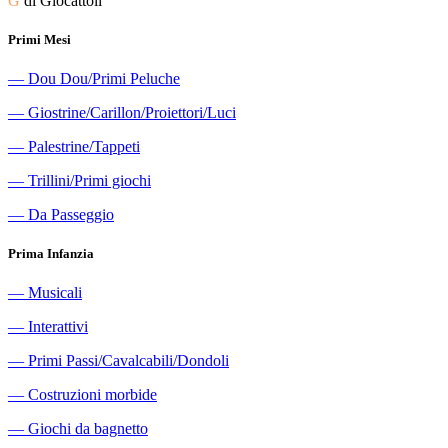
G
di Giocattoli
Primi Mesi
―
Dou Dou/Primi Peluche
―
Giostrine/Carillon/Proiettori/Luci
―
Palestrine/Tappeti
―
Trillini/Primi giochi
―
Da Passeggio
Prima Infanzia
―
Musicali
―
Interattivi
―
Primi Passi/Cavalcabili/Dondoli
―
Costruzioni morbide
―
Giochi da bagnetto