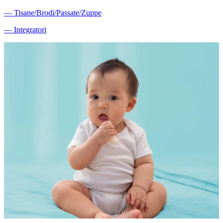
―
Tisane/Brodi/Passate/Zuppe
―
Integratori