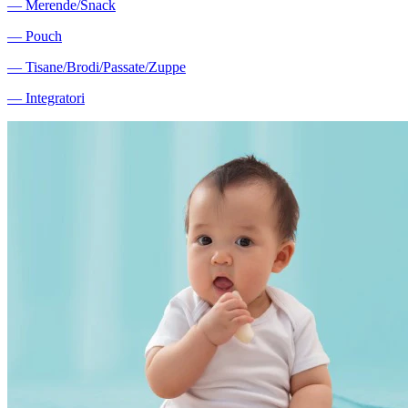
―
Merende/Snack
―
Pouch
―
Tisane/Brodi/Passate/Zuppe
―
Integratori