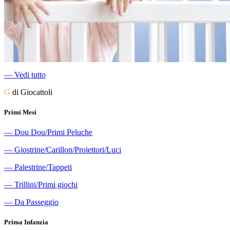
―
Vedi tutto
G
di Giocattoli
Primi Mesi
―
Dou Dou/Primi Peluche
―
Giostrine/Carillon/Proiettori/Luci
―
Palestrine/Tappeti
―
Trillini/Primi giochi
―
Da Passeggio
Prima Infanzia