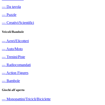
―
Da tavola
―
Puzzle
―
Creativi/Scientifici
Veicoli/Bambole
―
Aerei/Elicotteri
―
Auto/Moto
―
Trenini/Piste
―
Radiocomandati
―
Action Figures
―
Bambole
Giochi all'aperto
―
Monopattini/Tricicli/Biciclette