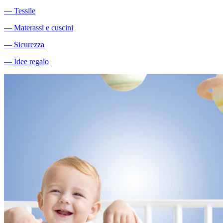
―
Tessile
―
Materassi e cuscini
―
Sicurezza
―
Idee regalo