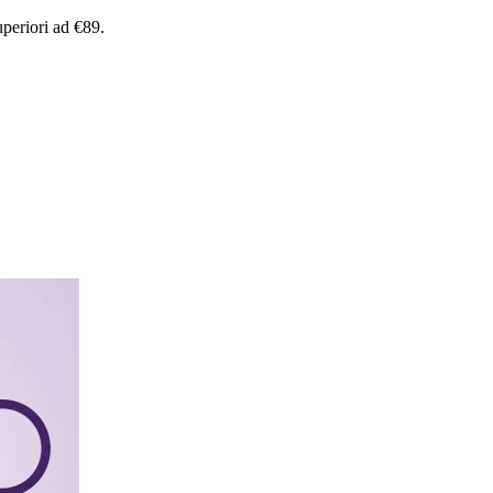
uperiori
ad
€89.