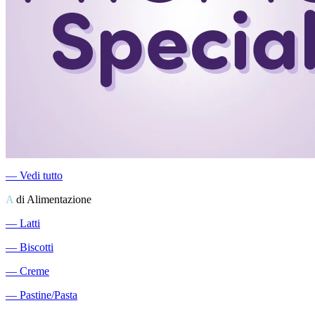
―
Vedi tutto
A
di Alimentazione
―
Latti
―
Biscotti
―
Creme
―
Pastine/Pasta