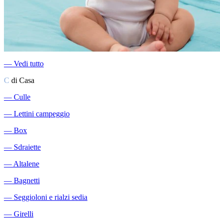
―
Vedi tutto
C
di Casa
―
Culle
―
Lettini campeggio
―
Box
―
Sdraiette
―
Altalene
―
Bagnetti
―
Seggioloni e rialzi sedia
―
Girelli