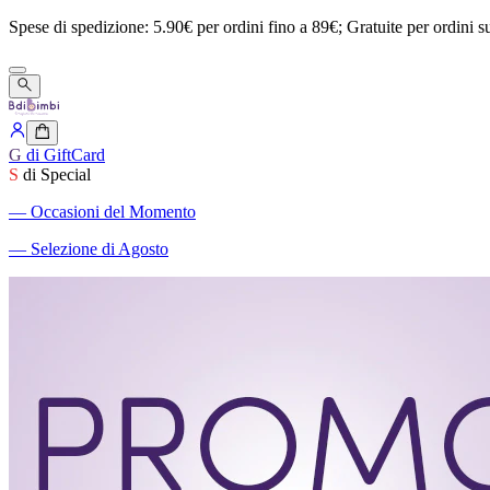
Spese
di
spedizione:
5.90€
per
ordini
fino
a
89€;
Gratuite
per
ordini
s
G
di GiftCard
S
di Special
―
Occasioni del Momento
―
Selezione di Agosto