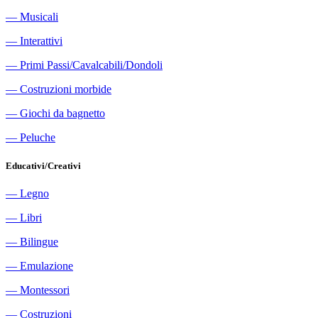
―
Musicali
―
Interattivi
―
Primi Passi/Cavalcabili/Dondoli
―
Costruzioni morbide
―
Giochi da bagnetto
―
Peluche
Educativi/Creativi
―
Legno
―
Libri
―
Bilingue
―
Emulazione
―
Montessori
―
Costruzioni