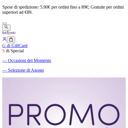
Spese
di
spedizione:
5.90€
per
ordini
fino
a
89€;
Gratuite
per
ordini
superiori
ad
€89.
G
di GiftCard
S
di Special
―
Occasioni del Momento
―
Selezione di Agosto