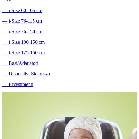
―
i-Size 60-105 cm
―
i-Size 76-115 cm
―
i-Size 76-150 cm
―
i-Size 100-150 cm
―
i-Size 125-150 cm
―
Basi/Adattatori
―
Dispositivi Sicurezza
―
Rivestimenti