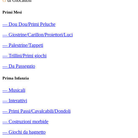
G
di Giocattoli
Primi Mesi
―
Dou Dou/Primi Peluche
―
Giostrine/Carillon/Proiettori/Luci
―
Palestrine/Tappeti
―
Trillini/Primi giochi
―
Da Passeggio
Prima Infanzia
―
Musicali
―
Interattivi
―
Primi Passi/Cavalcabili/Dondoli
―
Costruzioni morbide
―
Giochi da bagnetto