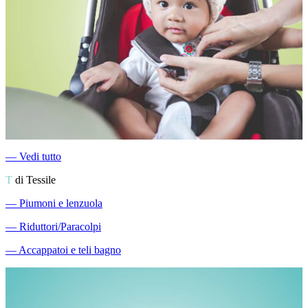
―
Vedi tutto
T
di Tessile
―
Piumoni e lenzuola
―
Riduttori/Paracolpi
―
Accappatoi e teli bagno