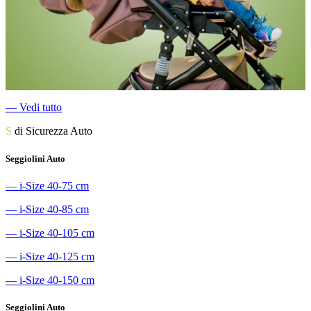
―
Vedi tutto
S
di Sicurezza Auto
Seggiolini Auto
―
i-Size 40-75 cm
―
i-Size 40-85 cm
―
i-Size 40-105 cm
―
i-Size 40-125 cm
―
i-Size 40-150 cm
Seggiolini Auto