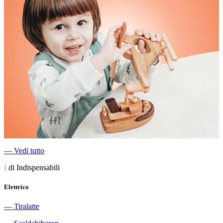
―
Vedi tutto
I
di Indispensabili
Elettrico
―
Tiralatte