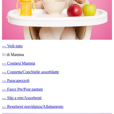
―
Vedi tutto
M
di Mamma
―
Cosmesi Mamma
―
Coppetta/Conchiglie assorbilatte
―
Paracapezzoli
―
Fasce Pre/Post partum
―
Slip a rete/Assorbenti
―
Reggiseni gravidanza/Allattamento