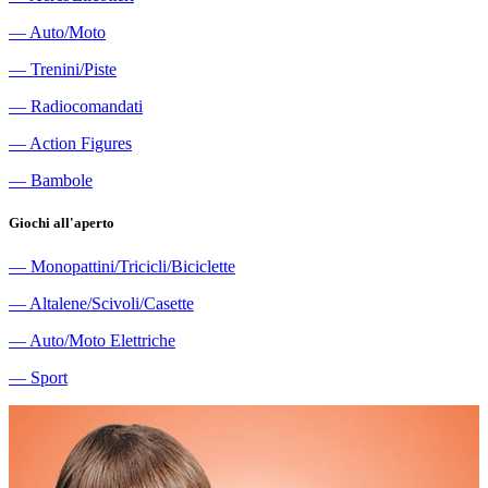
―
Auto/Moto
―
Trenini/Piste
―
Radiocomandati
―
Action Figures
―
Bambole
Giochi all'aperto
―
Monopattini/Tricicli/Biciclette
―
Altalene/Scivoli/Casette
―
Auto/Moto Elettriche
―
Sport