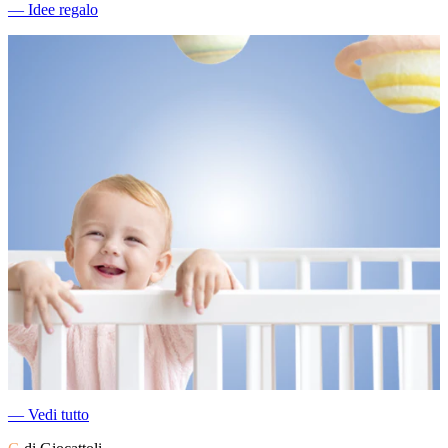
―
Idee regalo
―
Vedi tutto