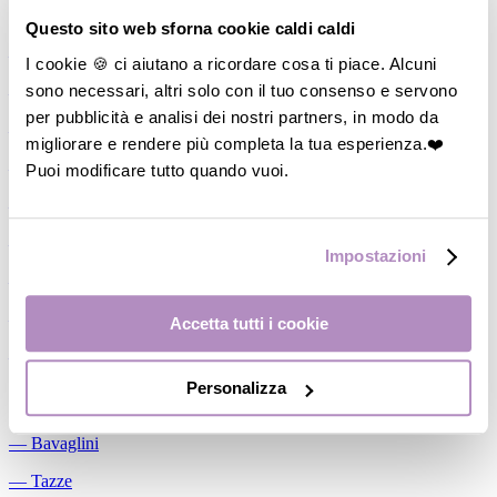
Allattamento
Questo sito web sforna cookie caldi caldi
―
Cuscini allattamento
I cookie 🍪 ci aiutano a ricordare cosa ti piace. Alcuni
sono necessari, altri solo con il tuo consenso e servono
―
Biberon
per pubblicità e analisi dei nostri partners, in modo da
―
Tettarelle
migliorare e rendere più completa la tua esperienza.❤️
―
Succhietti
Puoi modificare tutto quando vuoi.
―
Portasucchietti/Clip/Catenelle
―
Tiralatte Manuali
Impostazioni
―
Dosalatte
―
Conservalatte Materno
Accetta tutti i cookie
―
Massaggiagengive
Personalizza
Pappa
―
Bavaglini
―
Tazze