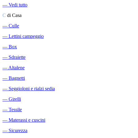
―
Vedi tutto
C
di Casa
―
Culle
―
Lettini campeggio
―
Box
―
Sdraiette
―
Altalene
―
Bagnetti
―
Seggioloni e rialzi sedia
―
Girelli
―
Tessile
―
Materassi e cuscini
―
Sicurezza