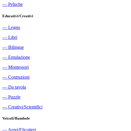
―
Peluche
Educativi/Creativi
―
Legno
―
Libri
―
Bilingue
―
Emulazione
―
Montessori
―
Costruzioni
―
Da tavola
―
Puzzle
―
Creativi/Scientifici
Veicoli/Bambole
―
Aerei/Elicotteri