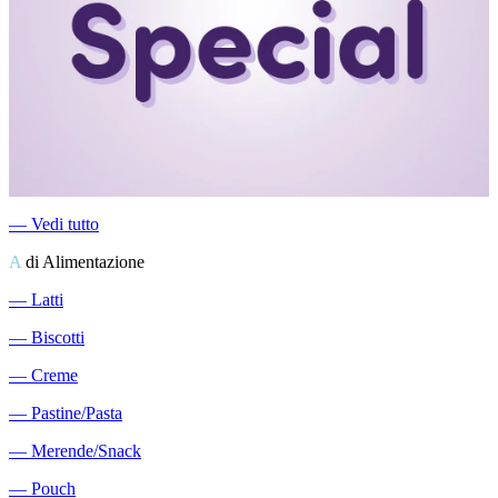
―
Vedi tutto
A
di Alimentazione
―
Latti
―
Biscotti
―
Creme
―
Pastine/Pasta
―
Merende/Snack
―
Pouch