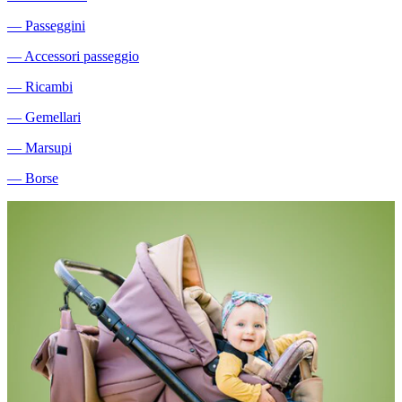
―
Passeggini
―
Accessori passeggio
―
Ricambi
―
Gemellari
―
Marsupi
―
Borse