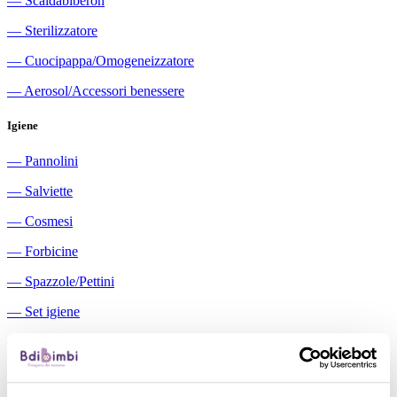
―
Scaldabiberon
―
Sterilizzatore
―
Cuocipappa/Omogeneizzatore
―
Aerosol/Accessori benessere
Igiene
―
Pannolini
―
Salviette
―
Cosmesi
―
Forbicine
―
Spazzole/Pettini
―
Set igiene
―
Igiene orale
―
Aspiratori nasali manuali