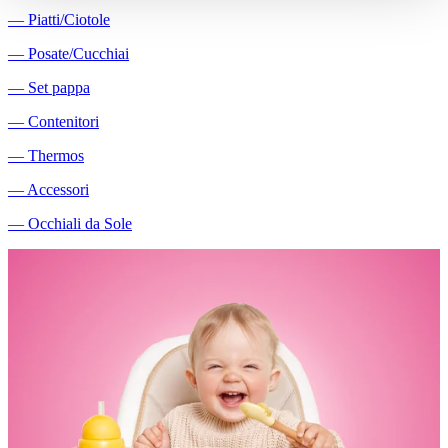
―
Piatti/Ciotole
―
Posate/Cucchiai
―
Set pappa
―
Contenitori
―
Thermos
―
Accessori
―
Occhiali da Sole