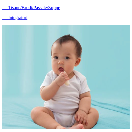
―
Tisane/Brodi/Passate/Zuppe
―
Integratori