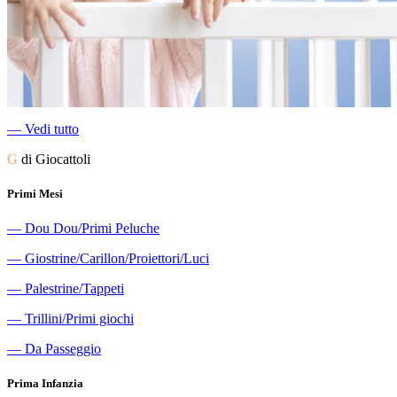
―
Vedi tutto
G
di Giocattoli
Primi Mesi
―
Dou Dou/Primi Peluche
―
Giostrine/Carillon/Proiettori/Luci
―
Palestrine/Tappeti
―
Trillini/Primi giochi
―
Da Passeggio
Prima Infanzia