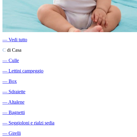
―
Vedi tutto
C
di Casa
―
Culle
―
Lettini campeggio
―
Box
―
Sdraiette
―
Altalene
―
Bagnetti
―
Seggioloni e rialzi sedia
―
Girelli