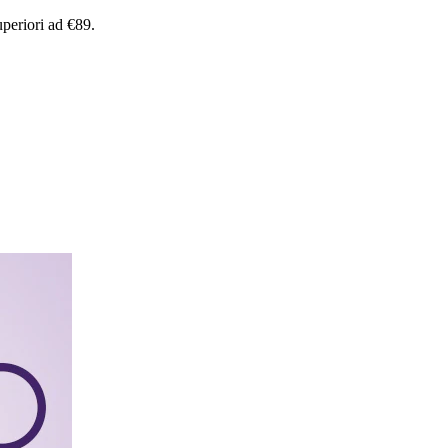
uperiori
ad
€89.