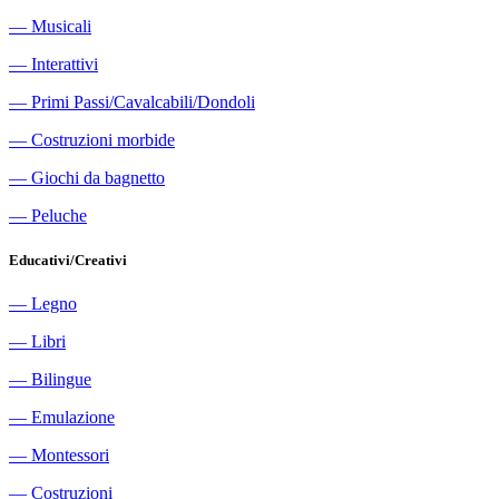
―
Musicali
―
Interattivi
―
Primi Passi/Cavalcabili/Dondoli
―
Costruzioni morbide
―
Giochi da bagnetto
―
Peluche
Educativi/Creativi
―
Legno
―
Libri
―
Bilingue
―
Emulazione
―
Montessori
―
Costruzioni