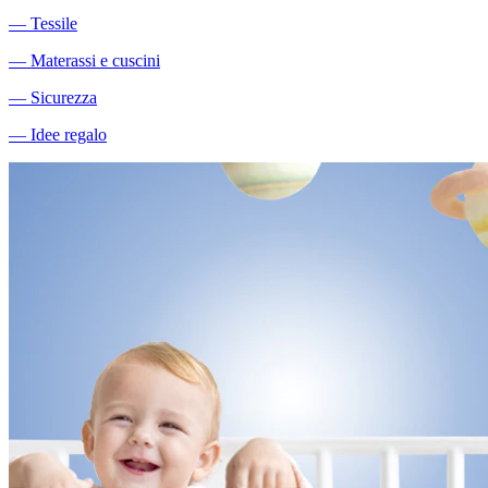
―
Tessile
―
Materassi e cuscini
―
Sicurezza
―
Idee regalo