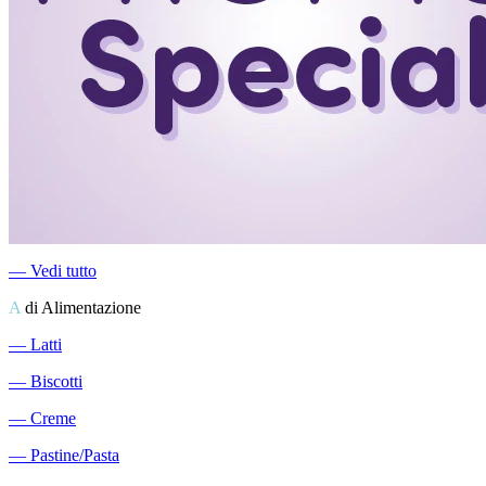
―
Vedi tutto
A
di Alimentazione
―
Latti
―
Biscotti
―
Creme
―
Pastine/Pasta