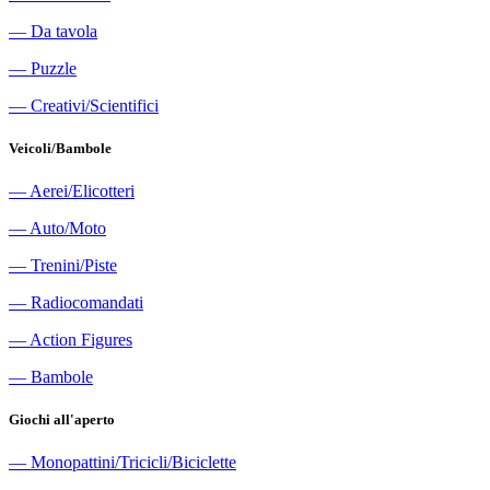
―
Da tavola
―
Puzzle
―
Creativi/Scientifici
Veicoli/Bambole
―
Aerei/Elicotteri
―
Auto/Moto
―
Trenini/Piste
―
Radiocomandati
―
Action Figures
―
Bambole
Giochi all'aperto
―
Monopattini/Tricicli/Biciclette