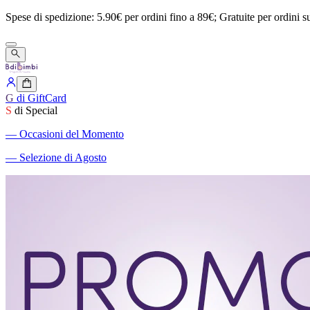
Spese
di
spedizione:
5.90€
per
ordini
fino
a
89€;
Gratuite
per
ordini
s
G
di GiftCard
S
di Special
―
Occasioni del Momento
―
Selezione di Agosto