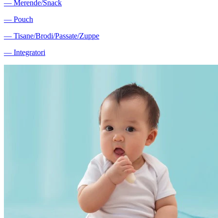
―
Merende/Snack
―
Pouch
―
Tisane/Brodi/Passate/Zuppe
―
Integratori