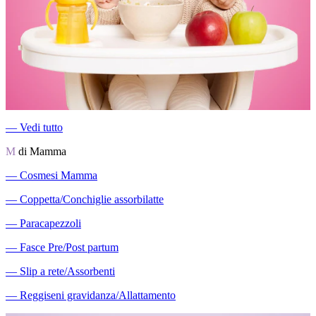
―
Vedi tutto
M
di Mamma
―
Cosmesi Mamma
―
Coppetta/Conchiglie assorbilatte
―
Paracapezzoli
―
Fasce Pre/Post partum
―
Slip a rete/Assorbenti
―
Reggiseni gravidanza/Allattamento