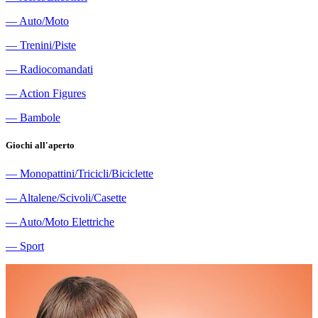
―
Auto/Moto
―
Trenini/Piste
―
Radiocomandati
―
Action Figures
―
Bambole
Giochi all'aperto
―
Monopattini/Tricicli/Biciclette
―
Altalene/Scivoli/Casette
―
Auto/Moto Elettriche
―
Sport