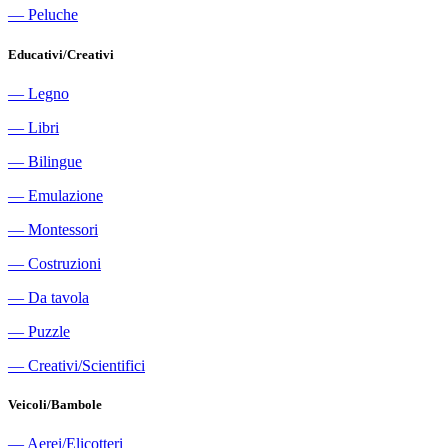
―
Peluche
Educativi/Creativi
―
Legno
―
Libri
―
Bilingue
―
Emulazione
―
Montessori
―
Costruzioni
―
Da tavola
―
Puzzle
―
Creativi/Scientifici
Veicoli/Bambole
―
Aerei/Elicotteri