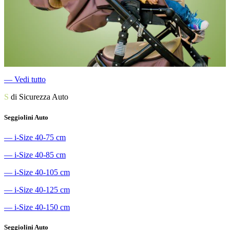
―
Vedi tutto
S
di Sicurezza Auto
Seggiolini Auto
―
i-Size 40-75 cm
―
i-Size 40-85 cm
―
i-Size 40-105 cm
―
i-Size 40-125 cm
―
i-Size 40-150 cm
Seggiolini Auto