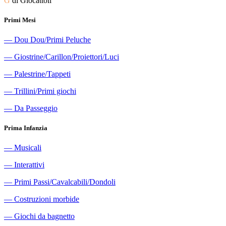
G
di Giocattoli
Primi Mesi
―
Dou Dou/Primi Peluche
―
Giostrine/Carillon/Proiettori/Luci
―
Palestrine/Tappeti
―
Trillini/Primi giochi
―
Da Passeggio
Prima Infanzia
―
Musicali
―
Interattivi
―
Primi Passi/Cavalcabili/Dondoli
―
Costruzioni morbide
―
Giochi da bagnetto