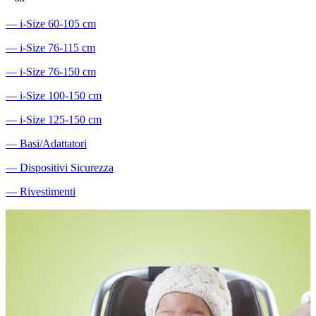
―
i-Size 60-105 cm
―
i-Size 76-115 cm
―
i-Size 76-150 cm
―
i-Size 100-150 cm
―
i-Size 125-150 cm
―
Basi/Adattatori
―
Dispositivi Sicurezza
―
Rivestimenti