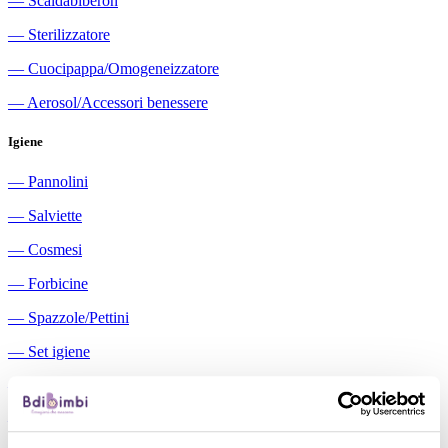
―
Scaldabiberon
―
Sterilizzatore
―
Cuocipappa/Omogeneizzatore
―
Aerosol/Accessori benessere
Igiene
―
Pannolini
―
Salviette
―
Cosmesi
―
Forbicine
―
Spazzole/Pettini
―
Set igiene
―
Igiene orale
―
Aspiratori nasali manuali