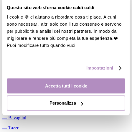
Allattamento
Questo sito web sforna cookie caldi caldi
―
Cuscini allattamento
I cookie 🍪 ci aiutano a ricordare cosa ti piace. Alcuni
sono necessari, altri solo con il tuo consenso e servono
―
Biberon
per pubblicità e analisi dei nostri partners, in modo da
―
Tettarelle
migliorare e rendere più completa la tua esperienza.❤️
―
Succhietti
Puoi modificare tutto quando vuoi.
―
Portasucchietti/Clip/Catenelle
―
Tiralatte Manuali
Impostazioni
―
Dosalatte
―
Conservalatte Materno
Accetta tutti i cookie
―
Massaggiagengive
Personalizza
Pappa
―
Bavaglini
―
Tazze