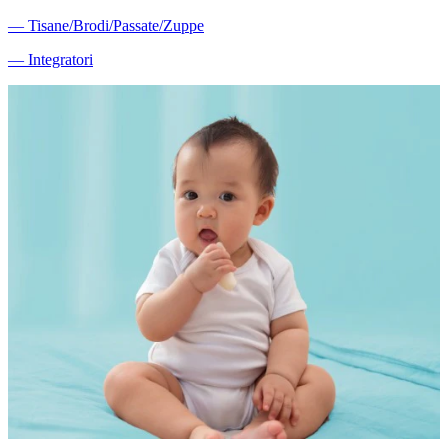
―
Tisane/Brodi/Passate/Zuppe
―
Integratori