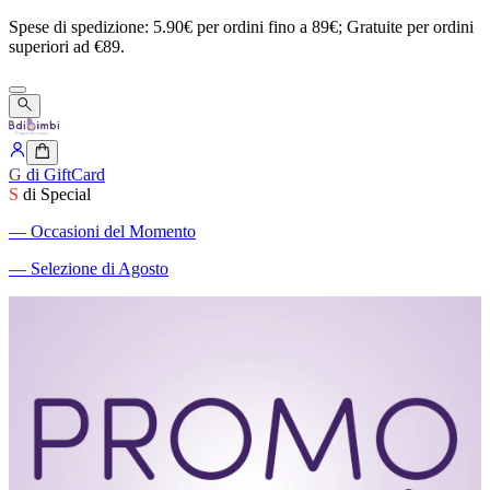
Spese
di
spedizione:
5.90€
per
ordini
fino
a
89€;
Gratuite
per
ordini
superiori
ad
€89.
G
di GiftCard
S
di Special
―
Occasioni del Momento
―
Selezione di Agosto