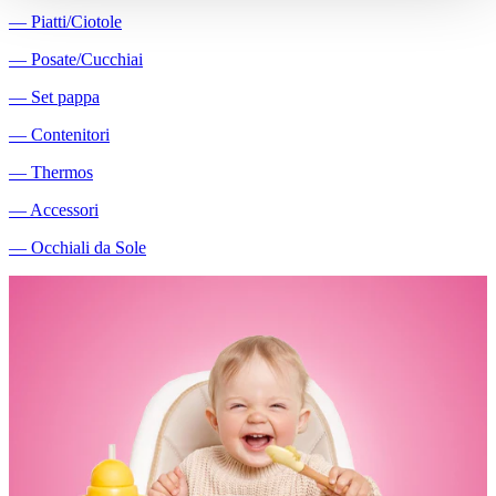
―
Piatti/Ciotole
―
Posate/Cucchiai
―
Set pappa
―
Contenitori
―
Thermos
―
Accessori
―
Occhiali da Sole