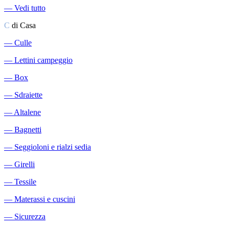
―
Vedi tutto
C
di Casa
―
Culle
―
Lettini campeggio
―
Box
―
Sdraiette
―
Altalene
―
Bagnetti
―
Seggioloni e rialzi sedia
―
Girelli
―
Tessile
―
Materassi e cuscini
―
Sicurezza