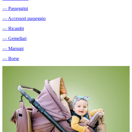
―
Passeggini
―
Accessori passeggio
―
Ricambi
―
Gemellari
―
Marsupi
―
Borse