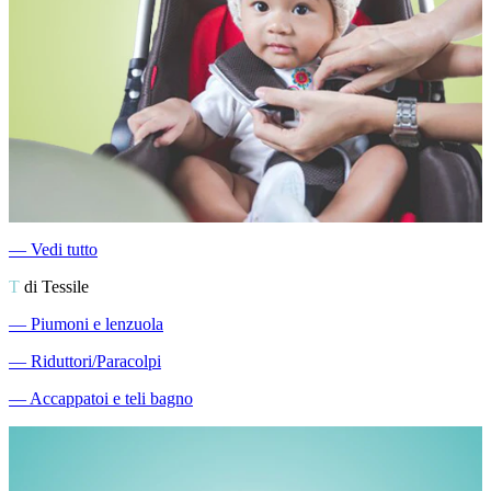
―
Vedi tutto
T
di Tessile
―
Piumoni e lenzuola
―
Riduttori/Paracolpi
―
Accappatoi e teli bagno