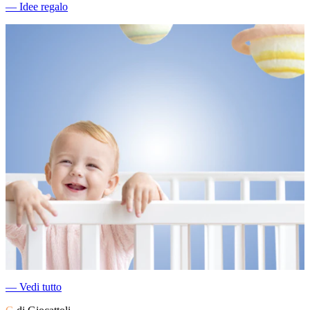
―
Idee regalo
―
Vedi tutto