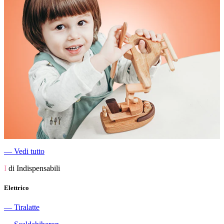
―
Vedi tutto
I
di Indispensabili
Elettrico
―
Tiralatte