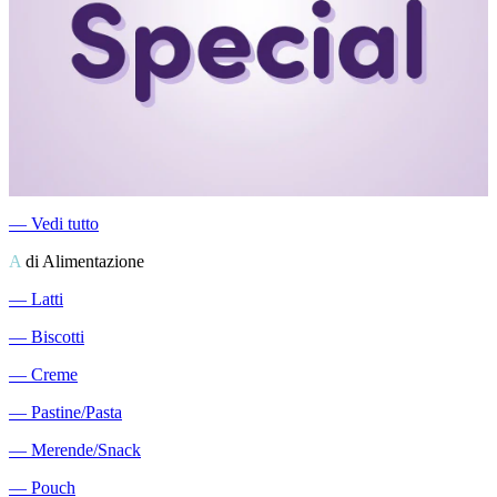
―
Vedi tutto
A
di Alimentazione
―
Latti
―
Biscotti
―
Creme
―
Pastine/Pasta
―
Merende/Snack
―
Pouch