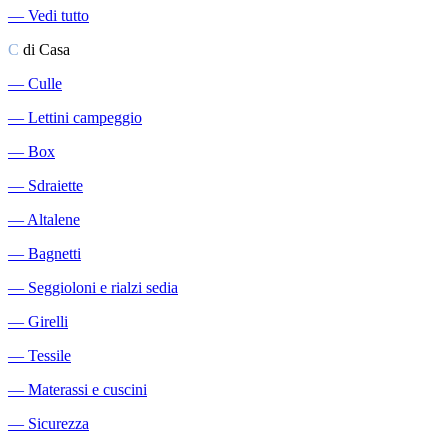
―
Vedi tutto
C
di Casa
―
Culle
―
Lettini campeggio
―
Box
―
Sdraiette
―
Altalene
―
Bagnetti
―
Seggioloni e rialzi sedia
―
Girelli
―
Tessile
―
Materassi e cuscini
―
Sicurezza