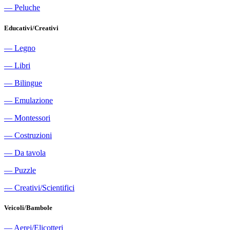
―
Peluche
Educativi/Creativi
―
Legno
―
Libri
―
Bilingue
―
Emulazione
―
Montessori
―
Costruzioni
―
Da tavola
―
Puzzle
―
Creativi/Scientifici
Veicoli/Bambole
―
Aerei/Elicotteri