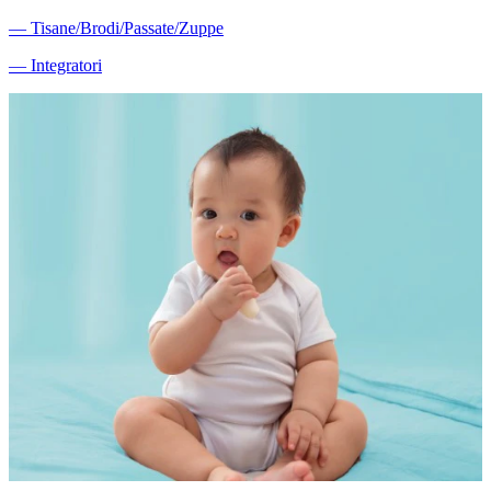
―
Tisane/Brodi/Passate/Zuppe
―
Integratori