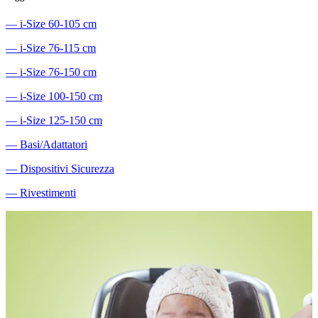
―
i-Size 60-105 cm
―
i-Size 76-115 cm
―
i-Size 76-150 cm
―
i-Size 100-150 cm
―
i-Size 125-150 cm
―
Basi/Adattatori
―
Dispositivi Sicurezza
―
Rivestimenti