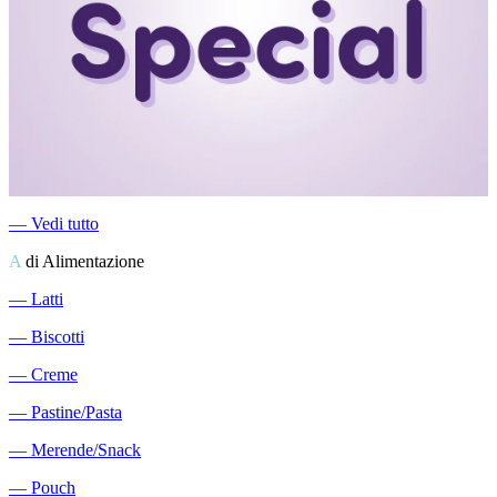
―
Vedi tutto
A
di Alimentazione
―
Latti
―
Biscotti
―
Creme
―
Pastine/Pasta
―
Merende/Snack
―
Pouch