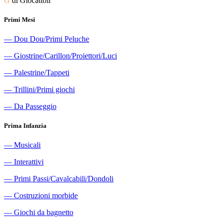
G
di Giocattoli
Primi Mesi
―
Dou Dou/Primi Peluche
―
Giostrine/Carillon/Proiettori/Luci
―
Palestrine/Tappeti
―
Trillini/Primi giochi
―
Da Passeggio
Prima Infanzia
―
Musicali
―
Interattivi
―
Primi Passi/Cavalcabili/Dondoli
―
Costruzioni morbide
―
Giochi da bagnetto