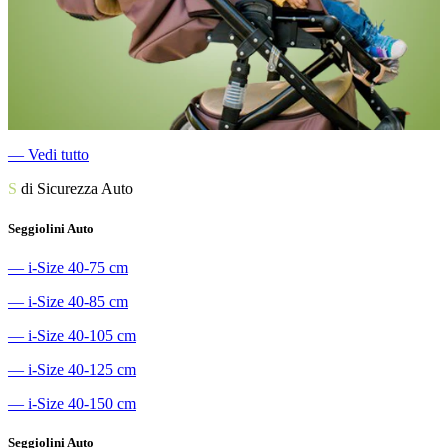
―
Vedi tutto
S
di Sicurezza Auto
Seggiolini Auto
―
i-Size 40-75 cm
―
i-Size 40-85 cm
―
i-Size 40-105 cm
―
i-Size 40-125 cm
―
i-Size 40-150 cm
Seggiolini Auto