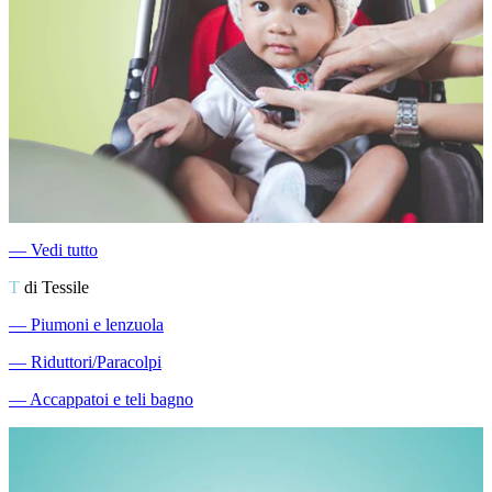
―
Vedi tutto
T
di Tessile
―
Piumoni e lenzuola
―
Riduttori/Paracolpi
―
Accappatoi e teli bagno