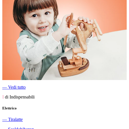
―
Vedi tutto
I
di Indispensabili
Elettrico
―
Tiralatte