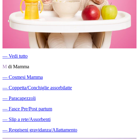
―
Vedi tutto
M
di Mamma
―
Cosmesi Mamma
―
Coppetta/Conchiglie assorbilatte
―
Paracapezzoli
―
Fasce Pre/Post partum
―
Slip a rete/Assorbenti
―
Reggiseni gravidanza/Allattamento