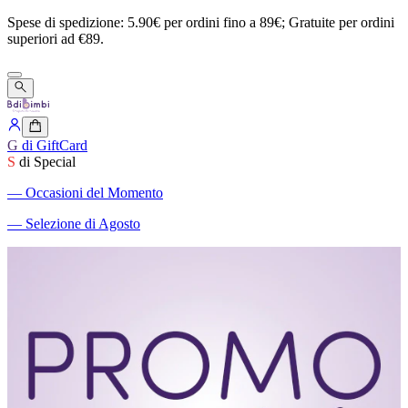
Spese
di
spedizione:
5.90€
per
ordini
fino
a
89€;
Gratuite
per
ordini
superiori
ad
€89.
G
di GiftCard
S
di Special
―
Occasioni del Momento
―
Selezione di Agosto