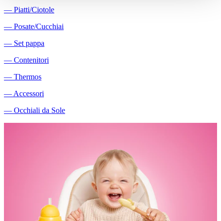
―
Piatti/Ciotole
―
Posate/Cucchiai
―
Set pappa
―
Contenitori
―
Thermos
―
Accessori
―
Occhiali da Sole