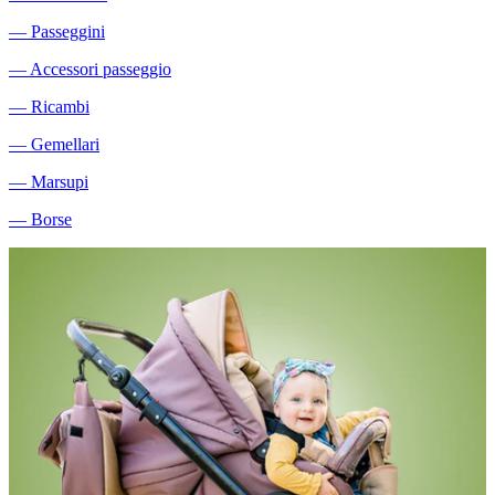
―
Passeggini
―
Accessori passeggio
―
Ricambi
―
Gemellari
―
Marsupi
―
Borse