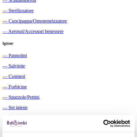
―
Scaldabiberon
―
Sterilizzatore
―
Cuocipappa/Omogeneizzatore
―
Aerosol/Accessori benessere
Igiene
―
Pannolini
―
Salviette
―
Cosmesi
―
Forbicine
―
Spazzole/Pettini
―
Set igiene
―
Igiene orale
―
Aspiratori nasali manuali