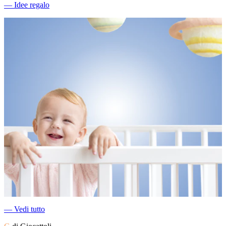
―
Idee regalo
―
Vedi tutto