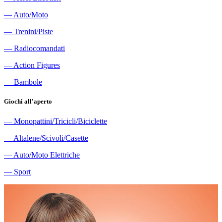
―
Auto/Moto
―
Trenini/Piste
―
Radiocomandati
―
Action Figures
―
Bambole
Giochi all'aperto
―
Monopattini/Tricicli/Biciclette
―
Altalene/Scivoli/Casette
―
Auto/Moto Elettriche
―
Sport