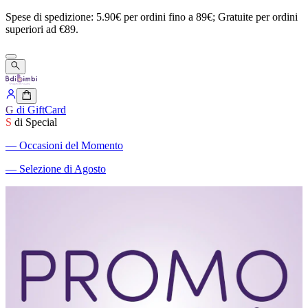
Spese
di
spedizione:
5.90€
per
ordini
fino
a
89€;
Gratuite
per
ordini
superiori
ad
€89.
G
di GiftCard
S
di Special
―
Occasioni del Momento
―
Selezione di Agosto