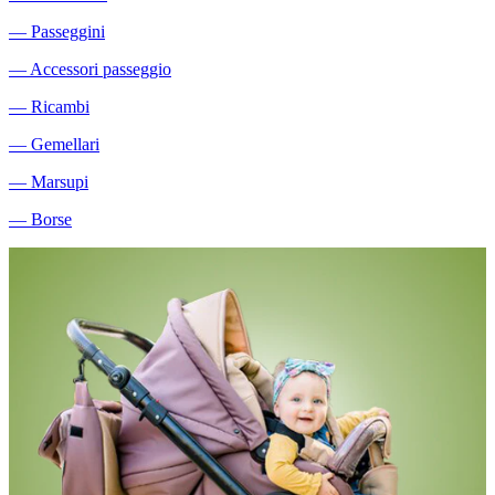
―
Passeggini
―
Accessori passeggio
―
Ricambi
―
Gemellari
―
Marsupi
―
Borse