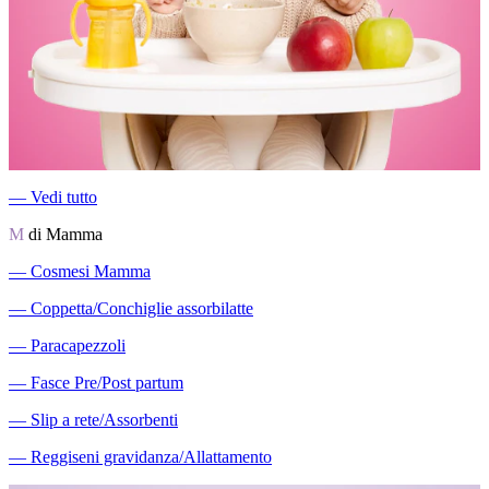
―
Vedi tutto
M
di Mamma
―
Cosmesi Mamma
―
Coppetta/Conchiglie assorbilatte
―
Paracapezzoli
―
Fasce Pre/Post partum
―
Slip a rete/Assorbenti
―
Reggiseni gravidanza/Allattamento