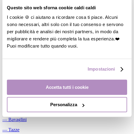
Allattamento
Questo sito web sforna cookie caldi caldi
―
Cuscini allattamento
I cookie 🍪 ci aiutano a ricordare cosa ti piace. Alcuni
sono necessari, altri solo con il tuo consenso e servono
―
Biberon
per pubblicità e analisi dei nostri partners, in modo da
―
Tettarelle
migliorare e rendere più completa la tua esperienza.❤️
―
Succhietti
Puoi modificare tutto quando vuoi.
―
Portasucchietti/Clip/Catenelle
―
Tiralatte Manuali
Impostazioni
―
Dosalatte
―
Conservalatte Materno
Accetta tutti i cookie
―
Massaggiagengive
Personalizza
Pappa
―
Bavaglini
―
Tazze