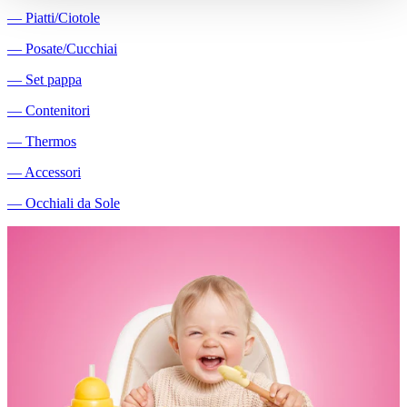
―
Piatti/Ciotole
―
Posate/Cucchiai
―
Set pappa
―
Contenitori
―
Thermos
―
Accessori
―
Occhiali da Sole