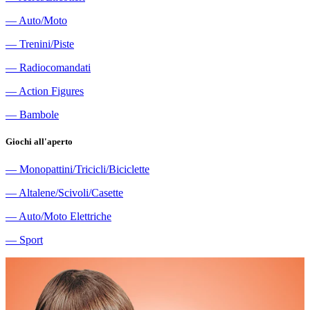
―
Auto/Moto
―
Trenini/Piste
―
Radiocomandati
―
Action Figures
―
Bambole
Giochi all'aperto
―
Monopattini/Tricicli/Biciclette
―
Altalene/Scivoli/Casette
―
Auto/Moto Elettriche
―
Sport