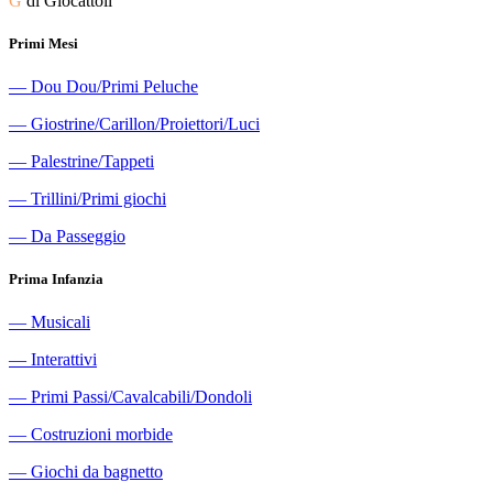
G
di Giocattoli
Primi Mesi
―
Dou Dou/Primi Peluche
―
Giostrine/Carillon/Proiettori/Luci
―
Palestrine/Tappeti
―
Trillini/Primi giochi
―
Da Passeggio
Prima Infanzia
―
Musicali
―
Interattivi
―
Primi Passi/Cavalcabili/Dondoli
―
Costruzioni morbide
―
Giochi da bagnetto