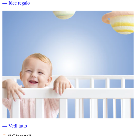
―
Idee regalo
―
Vedi tutto