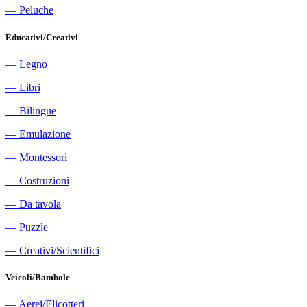
―
Peluche
Educativi/Creativi
―
Legno
―
Libri
―
Bilingue
―
Emulazione
―
Montessori
―
Costruzioni
―
Da tavola
―
Puzzle
―
Creativi/Scientifici
Veicoli/Bambole
―
Aerei/Elicotteri