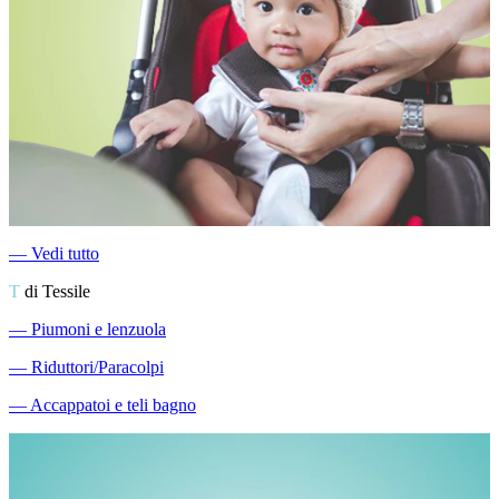
―
Vedi tutto
T
di Tessile
―
Piumoni e lenzuola
―
Riduttori/Paracolpi
―
Accappatoi e teli bagno