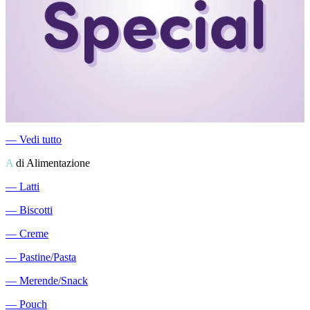
―
Vedi tutto
A
di Alimentazione
―
Latti
―
Biscotti
―
Creme
―
Pastine/Pasta
―
Merende/Snack
―
Pouch