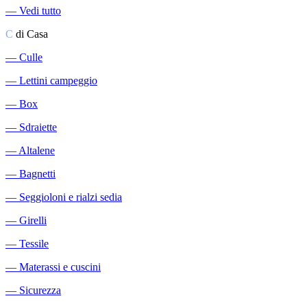
―
Vedi tutto
C
di Casa
―
Culle
―
Lettini campeggio
―
Box
―
Sdraiette
―
Altalene
―
Bagnetti
―
Seggioloni e rialzi sedia
―
Girelli
―
Tessile
―
Materassi e cuscini
―
Sicurezza