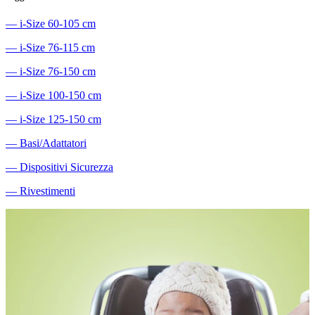
―
i-Size 60-105 cm
―
i-Size 76-115 cm
―
i-Size 76-150 cm
―
i-Size 100-150 cm
―
i-Size 125-150 cm
―
Basi/Adattatori
―
Dispositivi Sicurezza
―
Rivestimenti