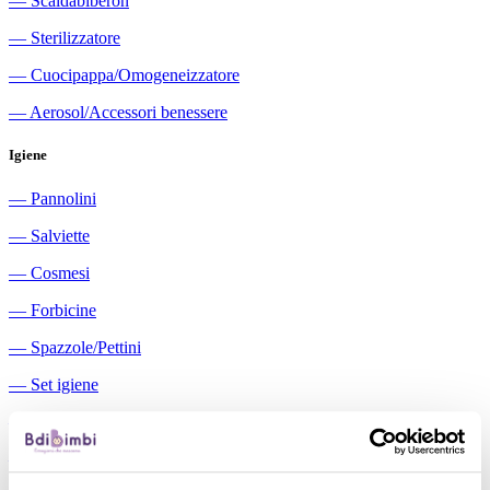
―
Scaldabiberon
―
Sterilizzatore
―
Cuocipappa/Omogeneizzatore
―
Aerosol/Accessori benessere
Igiene
―
Pannolini
―
Salviette
―
Cosmesi
―
Forbicine
―
Spazzole/Pettini
―
Set igiene
―
Igiene orale
―
Aspiratori nasali manuali