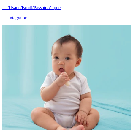
―
Tisane/Brodi/Passate/Zuppe
―
Integratori