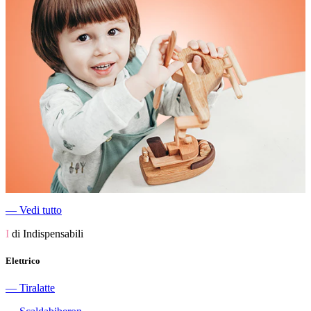
―
Vedi tutto
I
di Indispensabili
Elettrico
―
Tiralatte