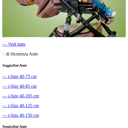
―
Vedi tutto
S
di Sicurezza Auto
Seggiolini Auto
―
i-Size 40-75 cm
―
i-Size 40-85 cm
―
i-Size 40-105 cm
―
i-Size 40-125 cm
―
i-Size 40-150 cm
Seggiolini Auto