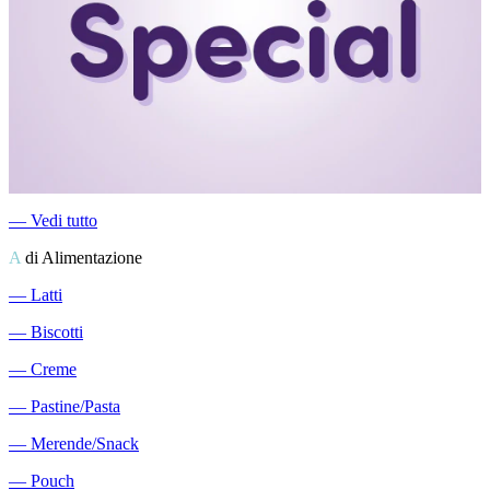
―
Vedi tutto
A
di Alimentazione
―
Latti
―
Biscotti
―
Creme
―
Pastine/Pasta
―
Merende/Snack
―
Pouch