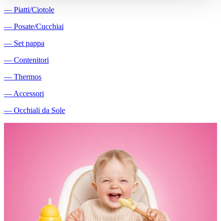
―
Piatti/Ciotole
―
Posate/Cucchiai
―
Set pappa
―
Contenitori
―
Thermos
―
Accessori
―
Occhiali da Sole