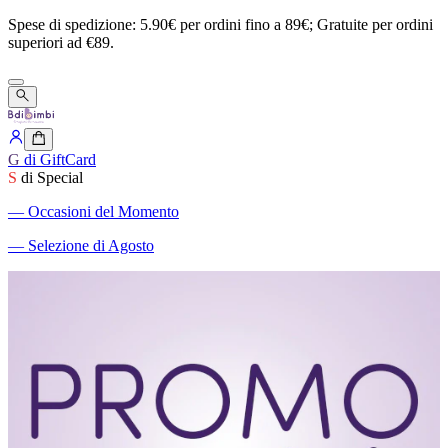
Spese
di
spedizione:
5.90€
per
ordini
fino
a
89€;
Gratuite
per
ordini
superiori
ad
€89.
G
di GiftCard
S
di Special
―
Occasioni del Momento
―
Selezione di Agosto