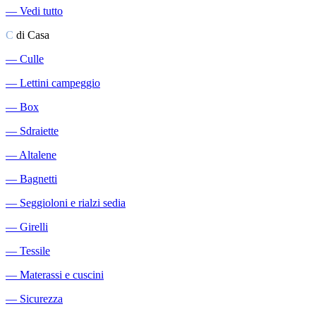
―
Vedi tutto
C
di Casa
―
Culle
―
Lettini campeggio
―
Box
―
Sdraiette
―
Altalene
―
Bagnetti
―
Seggioloni e rialzi sedia
―
Girelli
―
Tessile
―
Materassi e cuscini
―
Sicurezza