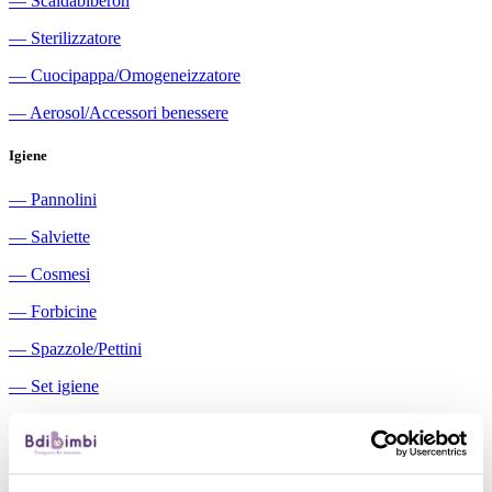
―
Scaldabiberon
―
Sterilizzatore
―
Cuocipappa/Omogeneizzatore
―
Aerosol/Accessori benessere
Igiene
―
Pannolini
―
Salviette
―
Cosmesi
―
Forbicine
―
Spazzole/Pettini
―
Set igiene
―
Igiene orale
―
Aspiratori nasali manuali