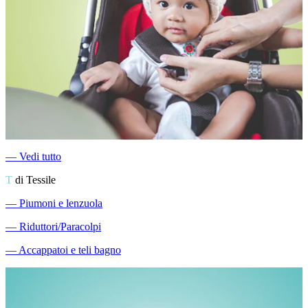
―
Vedi tutto
T
di Tessile
―
Piumoni e lenzuola
―
Riduttori/Paracolpi
―
Accappatoi e teli bagno