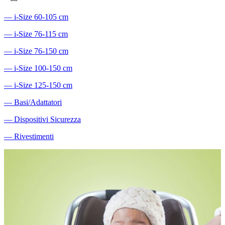
―
i-Size 60-105 cm
―
i-Size 76-115 cm
―
i-Size 76-150 cm
―
i-Size 100-150 cm
―
i-Size 125-150 cm
―
Basi/Adattatori
―
Dispositivi Sicurezza
―
Rivestimenti