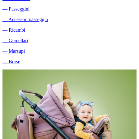
―
Passeggini
―
Accessori passeggio
―
Ricambi
―
Gemellari
―
Marsupi
―
Borse