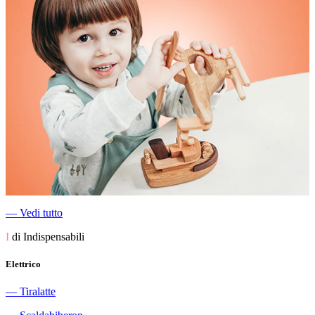
―
Vedi tutto
I
di Indispensabili
Elettrico
―
Tiralatte