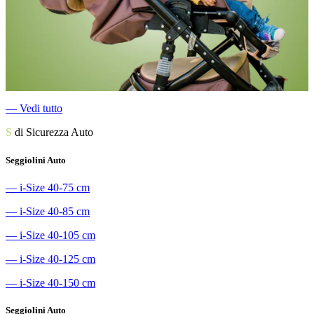
―
Vedi tutto
S
di Sicurezza Auto
Seggiolini Auto
―
i-Size 40-75 cm
―
i-Size 40-85 cm
―
i-Size 40-105 cm
―
i-Size 40-125 cm
―
i-Size 40-150 cm
Seggiolini Auto