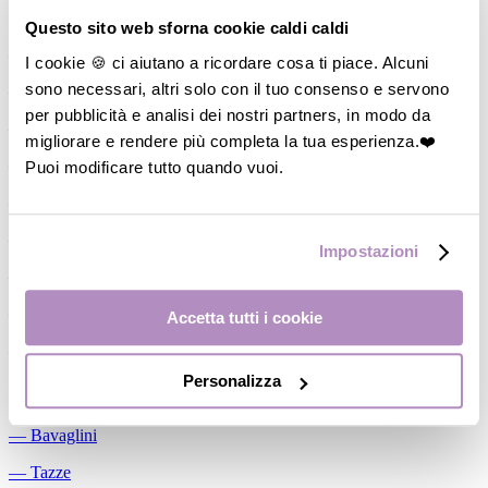
Allattamento
Questo sito web sforna cookie caldi caldi
―
Cuscini allattamento
I cookie 🍪 ci aiutano a ricordare cosa ti piace. Alcuni
sono necessari, altri solo con il tuo consenso e servono
―
Biberon
per pubblicità e analisi dei nostri partners, in modo da
―
Tettarelle
migliorare e rendere più completa la tua esperienza.❤️
―
Succhietti
Puoi modificare tutto quando vuoi.
―
Portasucchietti/Clip/Catenelle
―
Tiralatte Manuali
Impostazioni
―
Dosalatte
―
Conservalatte Materno
Accetta tutti i cookie
―
Massaggiagengive
Personalizza
Pappa
―
Bavaglini
―
Tazze