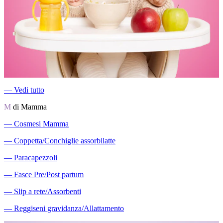
―
Vedi tutto
M
di Mamma
―
Cosmesi Mamma
―
Coppetta/Conchiglie assorbilatte
―
Paracapezzoli
―
Fasce Pre/Post partum
―
Slip a rete/Assorbenti
―
Reggiseni gravidanza/Allattamento