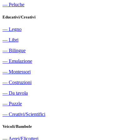
―
Peluche
Educativi/Creativi
―
Legno
―
Libri
―
Bilingue
―
Emulazione
―
Montessori
―
Costruzioni
―
Da tavola
―
Puzzle
―
Creativi/Scientifici
Veicoli/Bambole
―
Aerei/Elicotteri