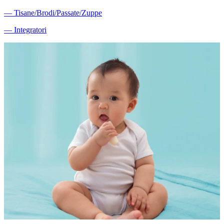
―
Tisane/Brodi/Passate/Zuppe
―
Integratori