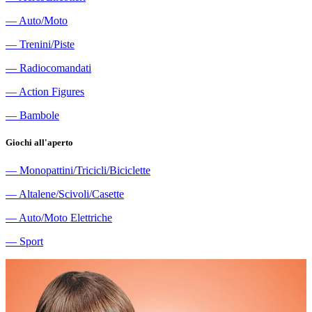
―
Auto/Moto
―
Trenini/Piste
―
Radiocomandati
―
Action Figures
―
Bambole
Giochi all'aperto
―
Monopattini/Tricicli/Biciclette
―
Altalene/Scivoli/Casette
―
Auto/Moto Elettriche
―
Sport