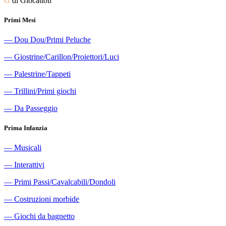
G
di Giocattoli
Primi Mesi
―
Dou Dou/Primi Peluche
―
Giostrine/Carillon/Proiettori/Luci
―
Palestrine/Tappeti
―
Trillini/Primi giochi
―
Da Passeggio
Prima Infanzia
―
Musicali
―
Interattivi
―
Primi Passi/Cavalcabili/Dondoli
―
Costruzioni morbide
―
Giochi da bagnetto