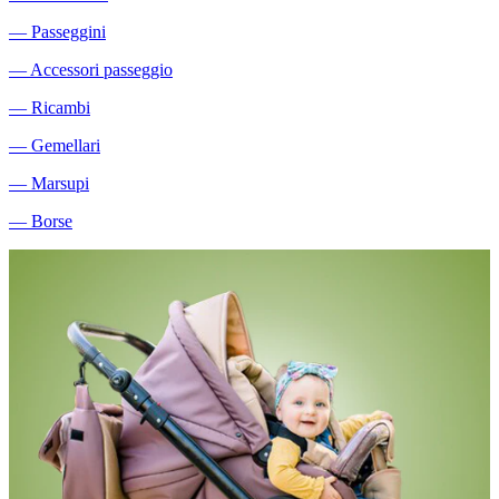
―
Passeggini
―
Accessori passeggio
―
Ricambi
―
Gemellari
―
Marsupi
―
Borse