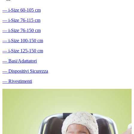
―
i-Size 60-105 cm
―
i-Size 76-115 cm
―
i-Size 76-150 cm
―
i-Size 100-150 cm
―
i-Size 125-150 cm
―
Basi/Adattatori
―
Dispositivi Sicurezza
―
Rivestimenti