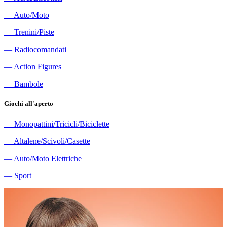
―
Auto/Moto
―
Trenini/Piste
―
Radiocomandati
―
Action Figures
―
Bambole
Giochi all'aperto
―
Monopattini/Tricicli/Biciclette
―
Altalene/Scivoli/Casette
―
Auto/Moto Elettriche
―
Sport