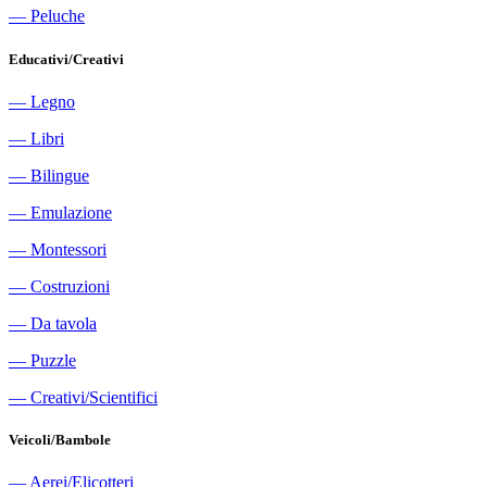
―
Peluche
Educativi/Creativi
―
Legno
―
Libri
―
Bilingue
―
Emulazione
―
Montessori
―
Costruzioni
―
Da tavola
―
Puzzle
―
Creativi/Scientifici
Veicoli/Bambole
―
Aerei/Elicotteri