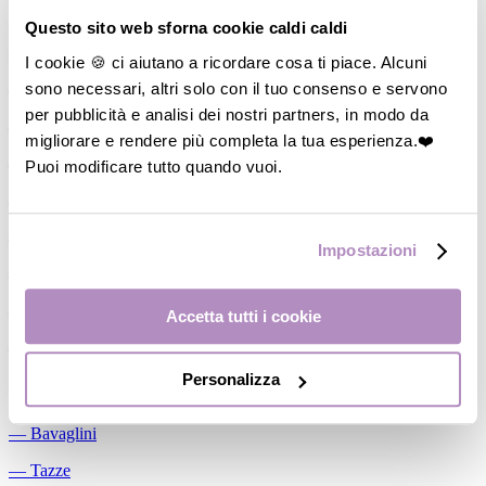
Allattamento
Questo sito web sforna cookie caldi caldi
―
Cuscini allattamento
I cookie 🍪 ci aiutano a ricordare cosa ti piace. Alcuni
sono necessari, altri solo con il tuo consenso e servono
―
Biberon
per pubblicità e analisi dei nostri partners, in modo da
―
Tettarelle
migliorare e rendere più completa la tua esperienza.❤️
―
Succhietti
Puoi modificare tutto quando vuoi.
―
Portasucchietti/Clip/Catenelle
―
Tiralatte Manuali
Impostazioni
―
Dosalatte
―
Conservalatte Materno
Accetta tutti i cookie
―
Massaggiagengive
Personalizza
Pappa
―
Bavaglini
―
Tazze