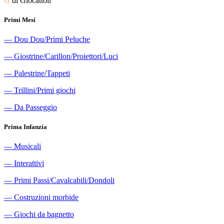
G
di Giocattoli
Primi Mesi
―
Dou Dou/Primi Peluche
―
Giostrine/Carillon/Proiettori/Luci
―
Palestrine/Tappeti
―
Trillini/Primi giochi
―
Da Passeggio
Prima Infanzia
―
Musicali
―
Interattivi
―
Primi Passi/Cavalcabili/Dondoli
―
Costruzioni morbide
―
Giochi da bagnetto