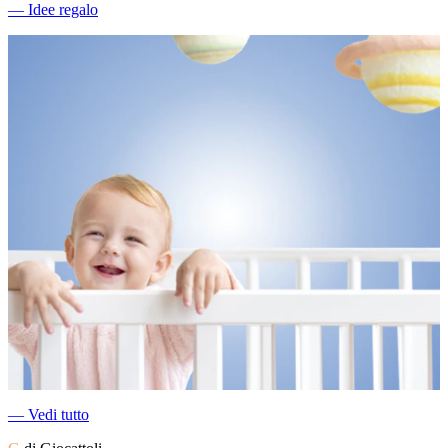
―
Idee regalo
―
Vedi tutto