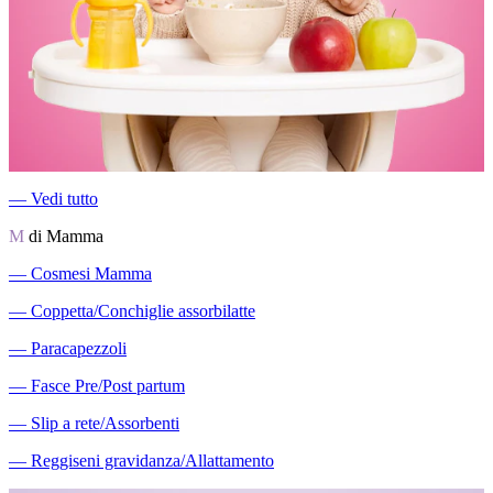
―
Vedi tutto
M
di Mamma
―
Cosmesi Mamma
―
Coppetta/Conchiglie assorbilatte
―
Paracapezzoli
―
Fasce Pre/Post partum
―
Slip a rete/Assorbenti
―
Reggiseni gravidanza/Allattamento