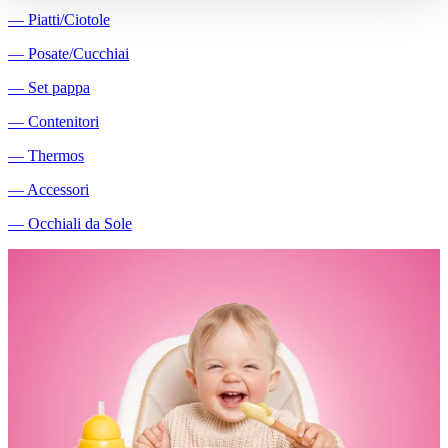
―
Piatti/Ciotole
―
Posate/Cucchiai
―
Set pappa
―
Contenitori
―
Thermos
―
Accessori
―
Occhiali da Sole