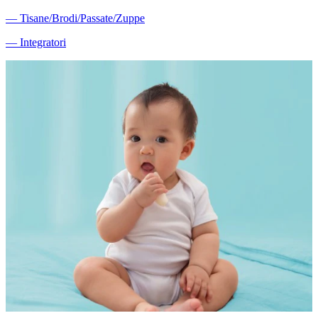
―
Tisane/Brodi/Passate/Zuppe
―
Integratori