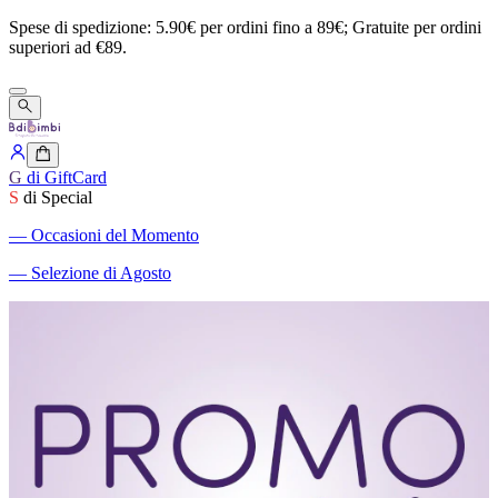
Spese
di
spedizione:
5.90€
per
ordini
fino
a
89€;
Gratuite
per
ordini
superiori
ad
€89.
G
di GiftCard
S
di Special
―
Occasioni del Momento
―
Selezione di Agosto