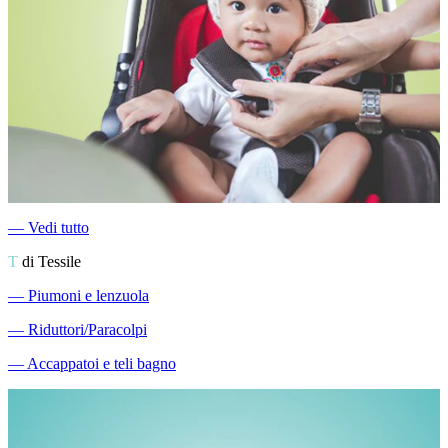
―
Vedi tutto
T
di Tessile
―
Piumoni e lenzuola
―
Riduttori/Paracolpi
―
Accappatoi e teli bagno