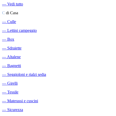
―
Vedi tutto
C
di Casa
―
Culle
―
Lettini campeggio
―
Box
―
Sdraiette
―
Altalene
―
Bagnetti
―
Seggioloni e rialzi sedia
―
Girelli
―
Tessile
―
Materassi e cuscini
―
Sicurezza