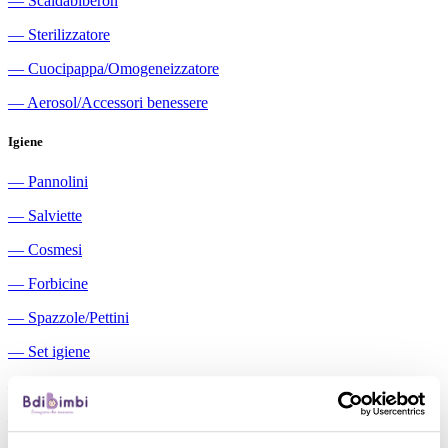
―
Scaldabiberon
―
Sterilizzatore
―
Cuocipappa/Omogeneizzatore
―
Aerosol/Accessori benessere
Igiene
―
Pannolini
―
Salviette
―
Cosmesi
―
Forbicine
―
Spazzole/Pettini
―
Set igiene
―
Igiene orale
―
Aspiratori nasali manuali