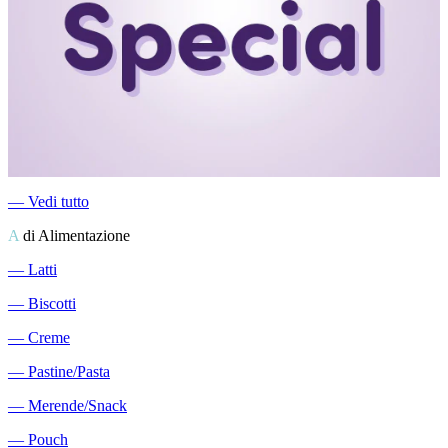
―
Vedi tutto
A
di Alimentazione
―
Latti
―
Biscotti
―
Creme
―
Pastine/Pasta
―
Merende/Snack
―
Pouch