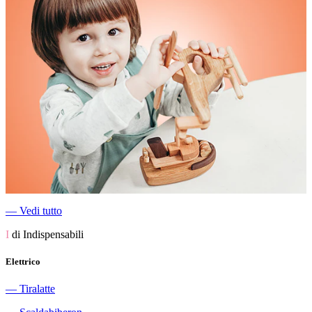
―
Vedi tutto
I
di Indispensabili
Elettrico
―
Tiralatte