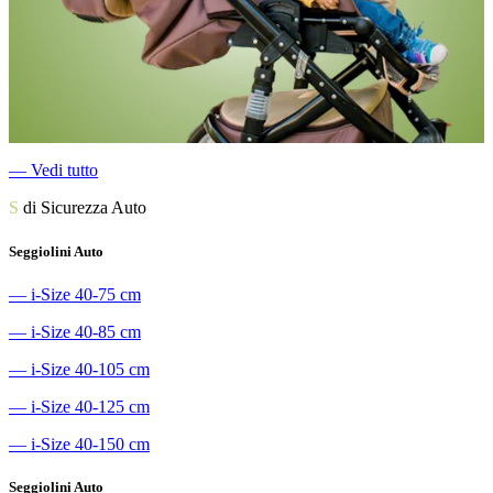
―
Vedi tutto
S
di Sicurezza Auto
Seggiolini Auto
―
i-Size 40-75 cm
―
i-Size 40-85 cm
―
i-Size 40-105 cm
―
i-Size 40-125 cm
―
i-Size 40-150 cm
Seggiolini Auto