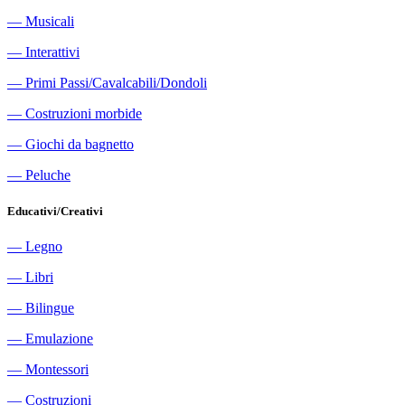
―
Musicali
―
Interattivi
―
Primi Passi/Cavalcabili/Dondoli
―
Costruzioni morbide
―
Giochi da bagnetto
―
Peluche
Educativi/Creativi
―
Legno
―
Libri
―
Bilingue
―
Emulazione
―
Montessori
―
Costruzioni