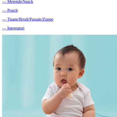
―
Merende/Snack
―
Pouch
―
Tisane/Brodi/Passate/Zuppe
―
Integratori