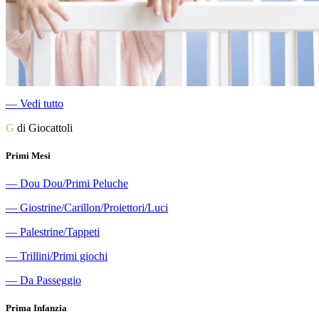
―
Vedi tutto
G
di Giocattoli
Primi Mesi
―
Dou Dou/Primi Peluche
―
Giostrine/Carillon/Proiettori/Luci
―
Palestrine/Tappeti
―
Trillini/Primi giochi
―
Da Passeggio
Prima Infanzia