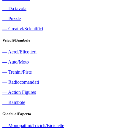
―
Da tavola
―
Puzzle
―
Creativi/Scientifici
Veicoli/Bambole
―
Aerei/Elicotteri
―
Auto/Moto
―
Trenini/Piste
―
Radiocomandati
―
Action Figures
―
Bambole
Giochi all'aperto
―
Monopattini/Tricicli/Biciclette