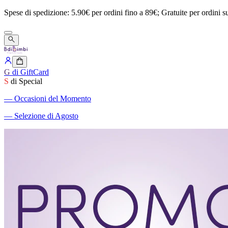
Spese
di
spedizione:
5.90€
per
ordini
fino
a
89€;
Gratuite
per
ordini
s
G
di GiftCard
S
di Special
―
Occasioni del Momento
―
Selezione di Agosto