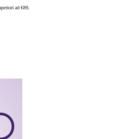
uperiori
ad
€89.