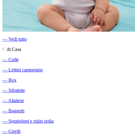
―
Vedi tutto
C
di Casa
―
Culle
―
Lettini campeggio
―
Box
―
Sdraiette
―
Altalene
―
Bagnetti
―
Seggioloni e rialzi sedia
―
Girelli