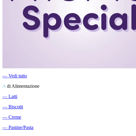
―
Vedi tutto
A
di Alimentazione
―
Latti
―
Biscotti
―
Creme
―
Pastine/Pasta