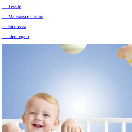
―
Tessile
―
Materassi e cuscini
―
Sicurezza
―
Idee regalo