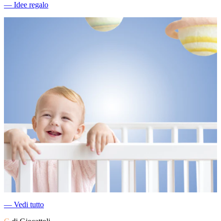
―
Idee regalo
―
Vedi tutto