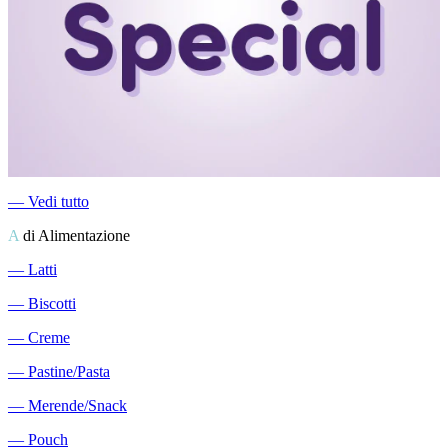
―
Vedi tutto
A
di Alimentazione
―
Latti
―
Biscotti
―
Creme
―
Pastine/Pasta
―
Merende/Snack
―
Pouch