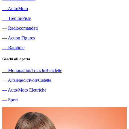
―
Auto/Moto
―
Trenini/Piste
―
Radiocomandati
―
Action Figures
―
Bambole
Giochi all'aperto
―
Monopattini/Tricicli/Biciclette
―
Altalene/Scivoli/Casette
―
Auto/Moto Elettriche
―
Sport