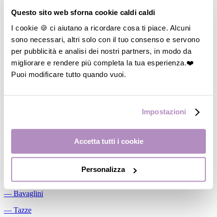
Allattamento
Questo sito web sforna cookie caldi caldi
―
Cuscini allattamento
I cookie 🍪 ci aiutano a ricordare cosa ti piace. Alcuni
sono necessari, altri solo con il tuo consenso e servono
―
Biberon
per pubblicità e analisi dei nostri partners, in modo da
―
Tettarelle
migliorare e rendere più completa la tua esperienza.❤️
―
Succhietti
Puoi modificare tutto quando vuoi.
―
Portasucchietti/Clip/Catenelle
―
Tiralatte Manuali
Impostazioni
―
Dosalatte
―
Conservalatte Materno
Accetta tutti i cookie
―
Massaggiagengive
Personalizza
Pappa
―
Bavaglini
―
Tazze