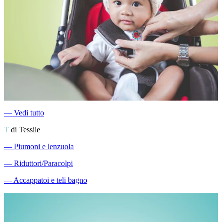
―
Vedi tutto
T
di Tessile
―
Piumoni e lenzuola
―
Riduttori/Paracolpi
―
Accappatoi e teli bagno