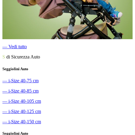
―
Vedi tutto
S
di Sicurezza Auto
Seggiolini Auto
―
i-Size 40-75 cm
―
i-Size 40-85 cm
―
i-Size 40-105 cm
―
i-Size 40-125 cm
―
i-Size 40-150 cm
Seggiolini Auto