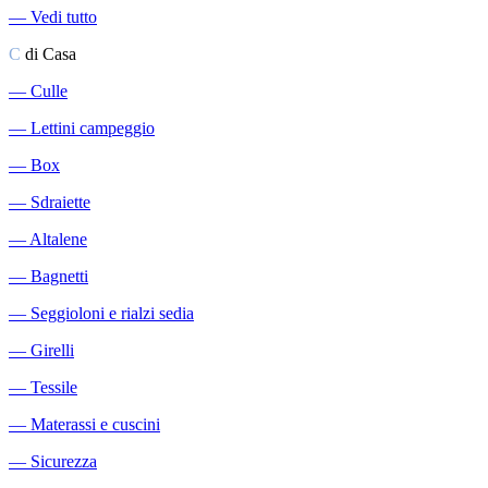
―
Vedi tutto
C
di Casa
―
Culle
―
Lettini campeggio
―
Box
―
Sdraiette
―
Altalene
―
Bagnetti
―
Seggioloni e rialzi sedia
―
Girelli
―
Tessile
―
Materassi e cuscini
―
Sicurezza