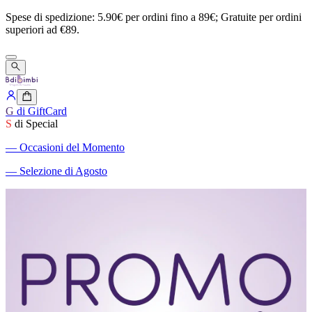
Spese
di
spedizione:
5.90€
per
ordini
fino
a
89€;
Gratuite
per
ordini
superiori
ad
€89.
G
di GiftCard
S
di Special
―
Occasioni del Momento
―
Selezione di Agosto