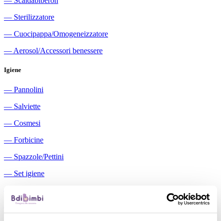
―
Scaldabiberon
―
Sterilizzatore
―
Cuocipappa/Omogeneizzatore
―
Aerosol/Accessori benessere
Igiene
―
Pannolini
―
Salviette
―
Cosmesi
―
Forbicine
―
Spazzole/Pettini
―
Set igiene
―
Igiene orale
―
Aspiratori nasali manuali