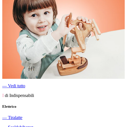
―
Vedi tutto
I
di Indispensabili
Elettrico
―
Tiralatte