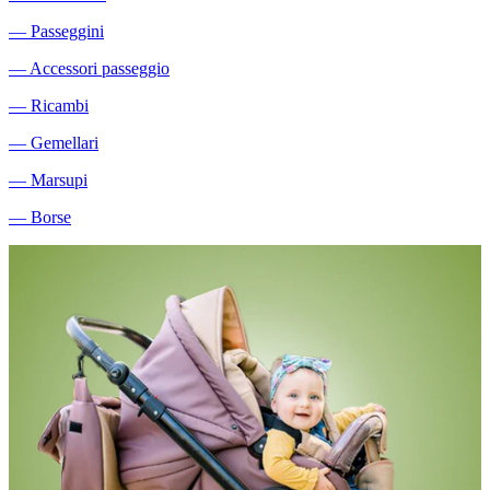
―
Passeggini
―
Accessori passeggio
―
Ricambi
―
Gemellari
―
Marsupi
―
Borse