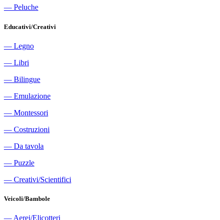
―
Peluche
Educativi/Creativi
―
Legno
―
Libri
―
Bilingue
―
Emulazione
―
Montessori
―
Costruzioni
―
Da tavola
―
Puzzle
―
Creativi/Scientifici
Veicoli/Bambole
―
Aerei/Elicotteri