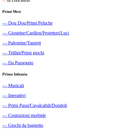
G
di Giocattoli
Primi Mesi
―
Dou Dou/Primi Peluche
―
Giostrine/Carillon/Proiettori/Luci
―
Palestrine/Tappeti
―
Trillini/Primi giochi
―
Da Passeggio
Prima Infanzia
―
Musicali
―
Interattivi
―
Primi Passi/Cavalcabili/Dondoli
―
Costruzioni morbide
―
Giochi da bagnetto