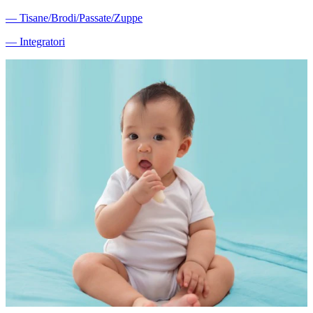
―
Tisane/Brodi/Passate/Zuppe
―
Integratori