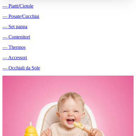
―
Piatti/Ciotole
―
Posate/Cucchiai
―
Set pappa
―
Contenitori
―
Thermos
―
Accessori
―
Occhiali da Sole