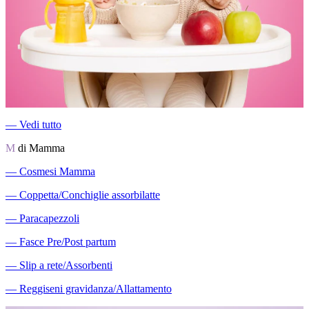
―
Vedi tutto
M
di Mamma
―
Cosmesi Mamma
―
Coppetta/Conchiglie assorbilatte
―
Paracapezzoli
―
Fasce Pre/Post partum
―
Slip a rete/Assorbenti
―
Reggiseni gravidanza/Allattamento