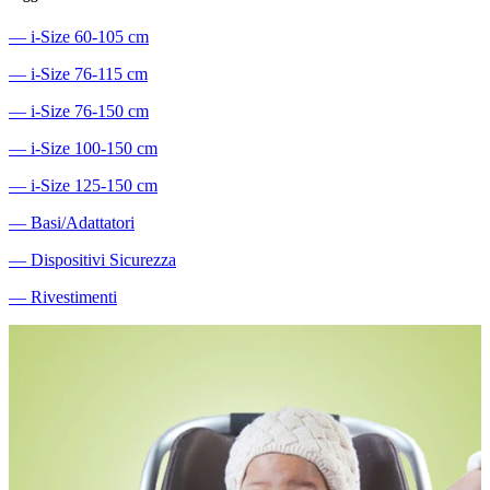
―
i-Size 60-105 cm
―
i-Size 76-115 cm
―
i-Size 76-150 cm
―
i-Size 100-150 cm
―
i-Size 125-150 cm
―
Basi/Adattatori
―
Dispositivi Sicurezza
―
Rivestimenti