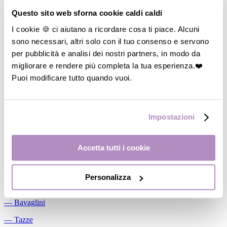
Allattamento
Questo sito web sforna cookie caldi caldi
―
Cuscini allattamento
I cookie 🍪 ci aiutano a ricordare cosa ti piace. Alcuni
sono necessari, altri solo con il tuo consenso e servono
―
Biberon
per pubblicità e analisi dei nostri partners, in modo da
―
Tettarelle
migliorare e rendere più completa la tua esperienza.❤️
―
Succhietti
Puoi modificare tutto quando vuoi.
―
Portasucchietti/Clip/Catenelle
―
Tiralatte Manuali
Impostazioni
―
Dosalatte
―
Conservalatte Materno
Accetta tutti i cookie
―
Massaggiagengive
Personalizza
Pappa
―
Bavaglini
―
Tazze