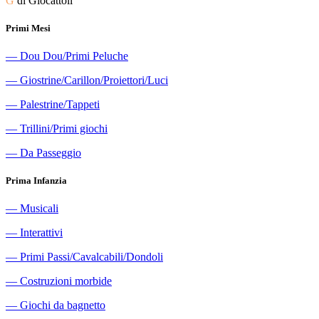
G
di Giocattoli
Primi Mesi
―
Dou Dou/Primi Peluche
―
Giostrine/Carillon/Proiettori/Luci
―
Palestrine/Tappeti
―
Trillini/Primi giochi
―
Da Passeggio
Prima Infanzia
―
Musicali
―
Interattivi
―
Primi Passi/Cavalcabili/Dondoli
―
Costruzioni morbide
―
Giochi da bagnetto