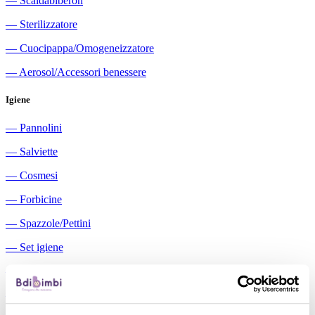
―
Scaldabiberon
―
Sterilizzatore
―
Cuocipappa/Omogeneizzatore
―
Aerosol/Accessori benessere
Igiene
―
Pannolini
―
Salviette
―
Cosmesi
―
Forbicine
―
Spazzole/Pettini
―
Set igiene
―
Igiene orale
―
Aspiratori nasali manuali