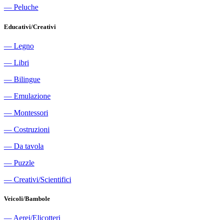
―
Peluche
Educativi/Creativi
―
Legno
―
Libri
―
Bilingue
―
Emulazione
―
Montessori
―
Costruzioni
―
Da tavola
―
Puzzle
―
Creativi/Scientifici
Veicoli/Bambole
―
Aerei/Elicotteri