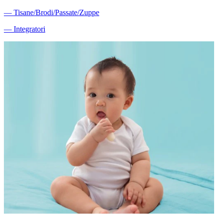
―
Tisane/Brodi/Passate/Zuppe
―
Integratori