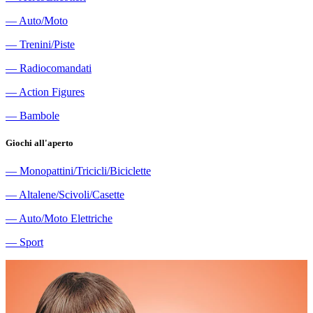
―
Auto/Moto
―
Trenini/Piste
―
Radiocomandati
―
Action Figures
―
Bambole
Giochi all'aperto
―
Monopattini/Tricicli/Biciclette
―
Altalene/Scivoli/Casette
―
Auto/Moto Elettriche
―
Sport