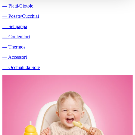
―
Piatti/Ciotole
―
Posate/Cucchiai
―
Set pappa
―
Contenitori
―
Thermos
―
Accessori
―
Occhiali da Sole