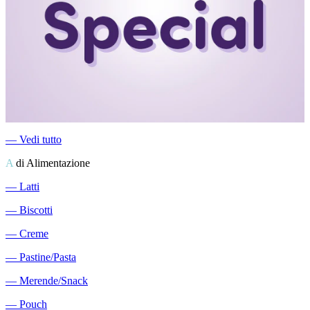
―
Vedi tutto
A
di Alimentazione
―
Latti
―
Biscotti
―
Creme
―
Pastine/Pasta
―
Merende/Snack
―
Pouch