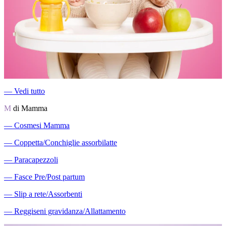
―
Vedi tutto
M
di Mamma
―
Cosmesi Mamma
―
Coppetta/Conchiglie assorbilatte
―
Paracapezzoli
―
Fasce Pre/Post partum
―
Slip a rete/Assorbenti
―
Reggiseni gravidanza/Allattamento