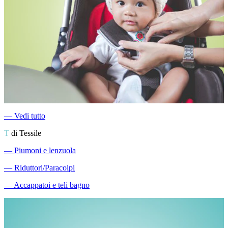
―
Vedi tutto
T
di Tessile
―
Piumoni e lenzuola
―
Riduttori/Paracolpi
―
Accappatoi e teli bagno