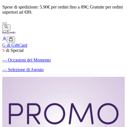
Spese
di
spedizione:
5.90€
per
ordini
fino
a
89€;
Gratuite
per
ordini
superiori
ad
€89.
G
di GiftCard
S
di Special
―
Occasioni del Momento
―
Selezione di Agosto