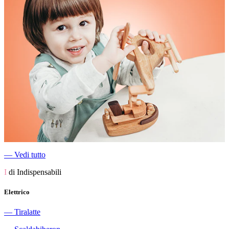
―
Vedi tutto
I
di Indispensabili
Elettrico
―
Tiralatte