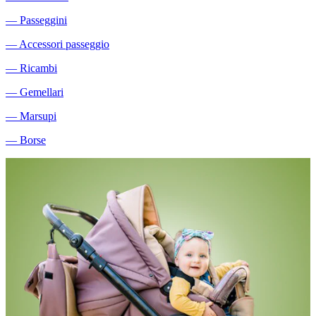
―
Passeggini
―
Accessori passeggio
―
Ricambi
―
Gemellari
―
Marsupi
―
Borse