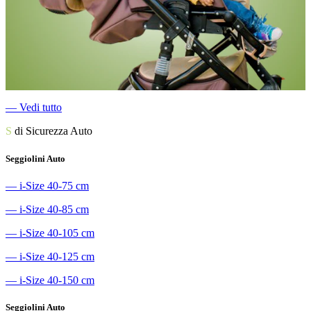
―
Vedi tutto
S
di Sicurezza Auto
Seggiolini Auto
―
i-Size 40-75 cm
―
i-Size 40-85 cm
―
i-Size 40-105 cm
―
i-Size 40-125 cm
―
i-Size 40-150 cm
Seggiolini Auto