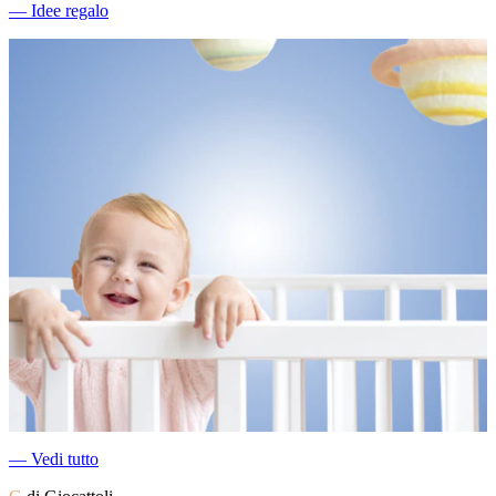
―
Idee regalo
―
Vedi tutto