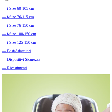
―
i-Size 60-105 cm
―
i-Size 76-115 cm
―
i-Size 76-150 cm
―
i-Size 100-150 cm
―
i-Size 125-150 cm
―
Basi/Adattatori
―
Dispositivi Sicurezza
―
Rivestimenti