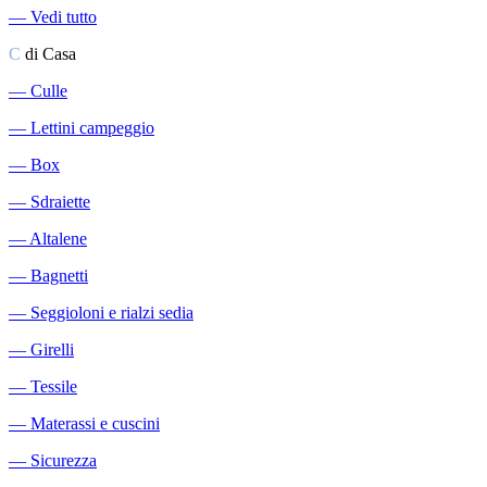
―
Vedi tutto
C
di Casa
―
Culle
―
Lettini campeggio
―
Box
―
Sdraiette
―
Altalene
―
Bagnetti
―
Seggioloni e rialzi sedia
―
Girelli
―
Tessile
―
Materassi e cuscini
―
Sicurezza