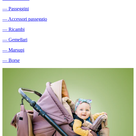
―
Passeggini
―
Accessori passeggio
―
Ricambi
―
Gemellari
―
Marsupi
―
Borse