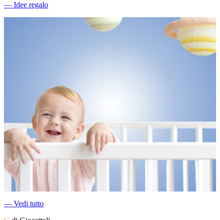
―
Idee regalo
―
Vedi tutto