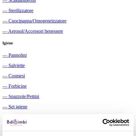
―
Scaldabiberon
―
Sterilizzatore
―
Cuocipappa/Omogeneizzatore
―
Aerosol/Accessori benessere
Igiene
―
Pannolini
―
Salviette
―
Cosmesi
―
Forbicine
―
Spazzole/Pettini
―
Set igiene
―
Igiene orale
―
Aspiratori nasali manuali