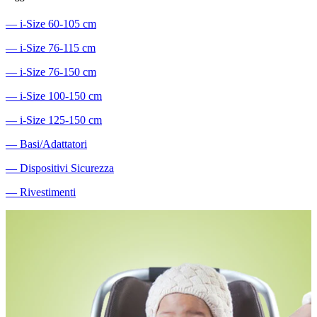
―
i-Size 60-105 cm
―
i-Size 76-115 cm
―
i-Size 76-150 cm
―
i-Size 100-150 cm
―
i-Size 125-150 cm
―
Basi/Adattatori
―
Dispositivi Sicurezza
―
Rivestimenti