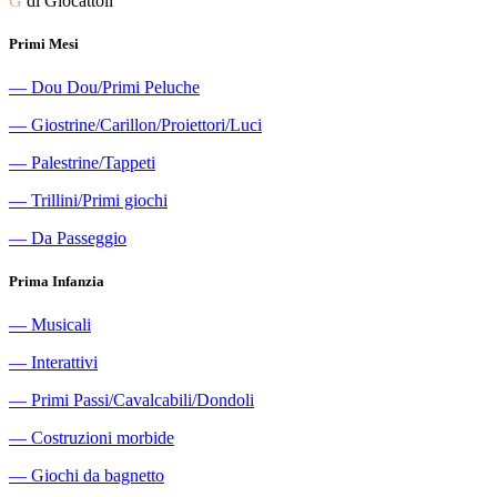
G
di Giocattoli
Primi Mesi
―
Dou Dou/Primi Peluche
―
Giostrine/Carillon/Proiettori/Luci
―
Palestrine/Tappeti
―
Trillini/Primi giochi
―
Da Passeggio
Prima Infanzia
―
Musicali
―
Interattivi
―
Primi Passi/Cavalcabili/Dondoli
―
Costruzioni morbide
―
Giochi da bagnetto