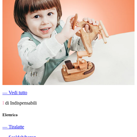
―
Vedi tutto
I
di Indispensabili
Elettrico
―
Tiralatte