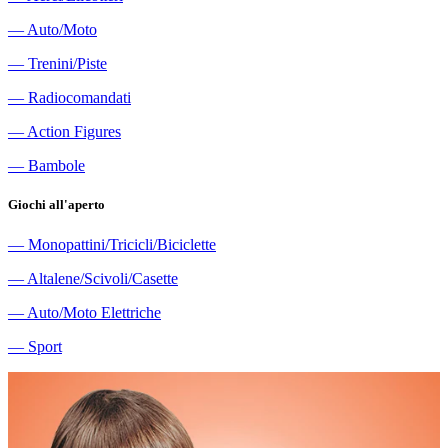
―
Auto/Moto
―
Trenini/Piste
―
Radiocomandati
―
Action Figures
―
Bambole
Giochi all'aperto
―
Monopattini/Tricicli/Biciclette
―
Altalene/Scivoli/Casette
―
Auto/Moto Elettriche
―
Sport