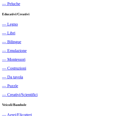
―
Peluche
Educativi/Creativi
―
Legno
―
Libri
―
Bilingue
―
Emulazione
―
Montessori
―
Costruzioni
―
Da tavola
―
Puzzle
―
Creativi/Scientifici
Veicoli/Bambole
―
Aerei/Elicotteri