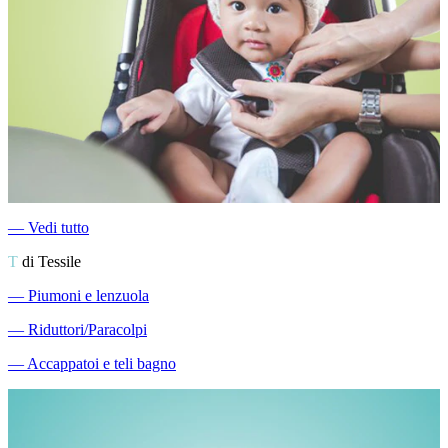
―
Vedi tutto
T
di Tessile
―
Piumoni e lenzuola
―
Riduttori/Paracolpi
―
Accappatoi e teli bagno