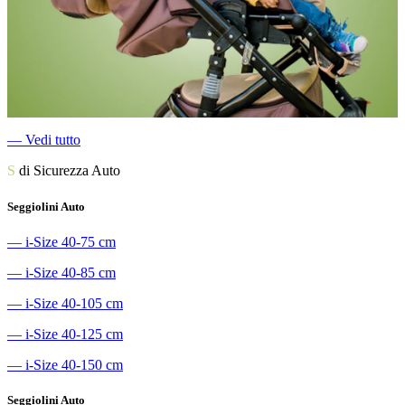
―
Vedi tutto
S
di Sicurezza Auto
Seggiolini Auto
―
i-Size 40-75 cm
―
i-Size 40-85 cm
―
i-Size 40-105 cm
―
i-Size 40-125 cm
―
i-Size 40-150 cm
Seggiolini Auto