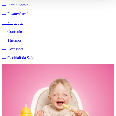
―
Piatti/Ciotole
―
Posate/Cucchiai
―
Set pappa
―
Contenitori
―
Thermos
―
Accessori
―
Occhiali da Sole