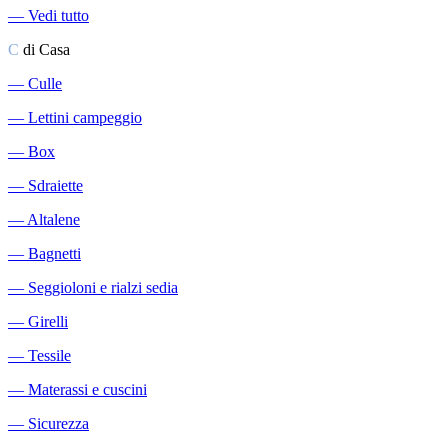
―
Vedi tutto
C
di Casa
―
Culle
―
Lettini campeggio
―
Box
―
Sdraiette
―
Altalene
―
Bagnetti
―
Seggioloni e rialzi sedia
―
Girelli
―
Tessile
―
Materassi e cuscini
―
Sicurezza