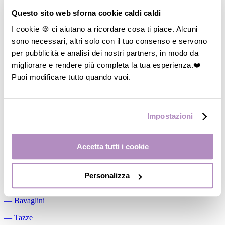
Allattamento
Questo sito web sforna cookie caldi caldi
―
Cuscini allattamento
I cookie 🍪 ci aiutano a ricordare cosa ti piace. Alcuni
sono necessari, altri solo con il tuo consenso e servono
―
Biberon
per pubblicità e analisi dei nostri partners, in modo da
―
Tettarelle
migliorare e rendere più completa la tua esperienza.❤️
―
Succhietti
Puoi modificare tutto quando vuoi.
―
Portasucchietti/Clip/Catenelle
―
Tiralatte Manuali
Impostazioni
―
Dosalatte
―
Conservalatte Materno
Accetta tutti i cookie
―
Massaggiagengive
Personalizza
Pappa
―
Bavaglini
―
Tazze