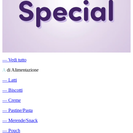
―
Vedi tutto
A
di Alimentazione
―
Latti
―
Biscotti
―
Creme
―
Pastine/Pasta
―
Merende/Snack
―
Pouch