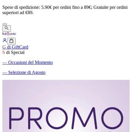
Spese
di
spedizione:
5.90€
per
ordini
fino
a
89€;
Gratuite
per
ordini
superiori
ad
€89.
G
di GiftCard
S
di Special
―
Occasioni del Momento
―
Selezione di Agosto