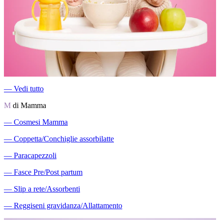
―
Vedi tutto
M
di Mamma
―
Cosmesi Mamma
―
Coppetta/Conchiglie assorbilatte
―
Paracapezzoli
―
Fasce Pre/Post partum
―
Slip a rete/Assorbenti
―
Reggiseni gravidanza/Allattamento