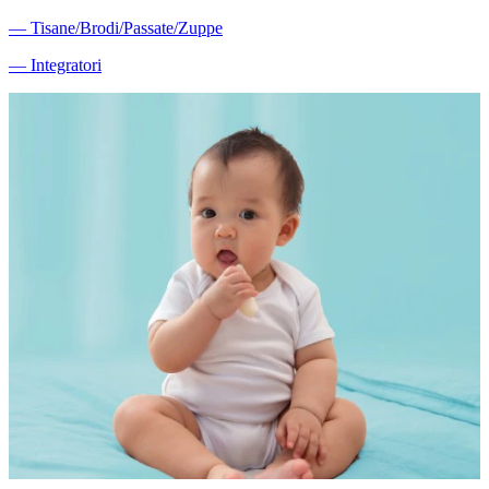
―
Tisane/Brodi/Passate/Zuppe
―
Integratori