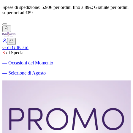
Spese
di
spedizione:
5.90€
per
ordini
fino
a
89€;
Gratuite
per
ordini
superiori
ad
€89.
G
di GiftCard
S
di Special
―
Occasioni del Momento
―
Selezione di Agosto