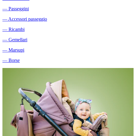
―
Passeggini
―
Accessori passeggio
―
Ricambi
―
Gemellari
―
Marsupi
―
Borse