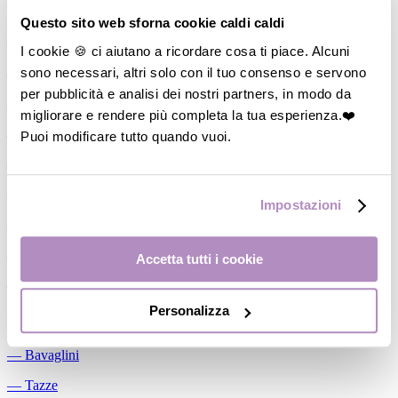
Allattamento
Questo sito web sforna cookie caldi caldi
―
Cuscini allattamento
I cookie 🍪 ci aiutano a ricordare cosa ti piace. Alcuni
sono necessari, altri solo con il tuo consenso e servono
―
Biberon
per pubblicità e analisi dei nostri partners, in modo da
―
Tettarelle
migliorare e rendere più completa la tua esperienza.❤️
―
Succhietti
Puoi modificare tutto quando vuoi.
―
Portasucchietti/Clip/Catenelle
―
Tiralatte Manuali
Impostazioni
―
Dosalatte
―
Conservalatte Materno
Accetta tutti i cookie
―
Massaggiagengive
Personalizza
Pappa
―
Bavaglini
―
Tazze