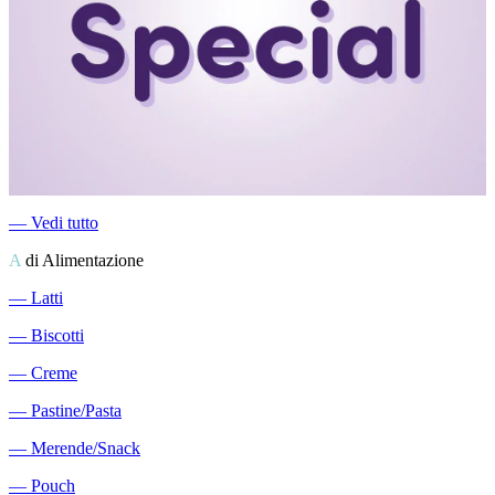
―
Vedi tutto
A
di Alimentazione
―
Latti
―
Biscotti
―
Creme
―
Pastine/Pasta
―
Merende/Snack
―
Pouch