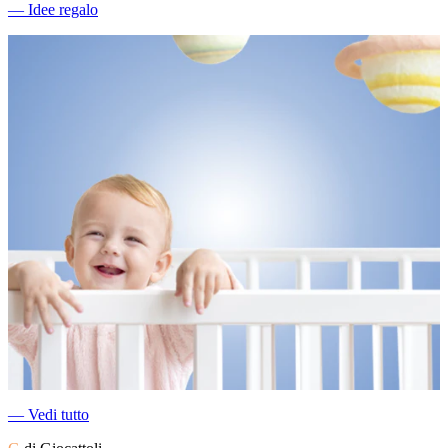
―
Idee regalo
―
Vedi tutto