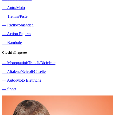
―
Auto/Moto
―
Trenini/Piste
―
Radiocomandati
―
Action Figures
―
Bambole
Giochi all'aperto
―
Monopattini/Tricicli/Biciclette
―
Altalene/Scivoli/Casette
―
Auto/Moto Elettriche
―
Sport