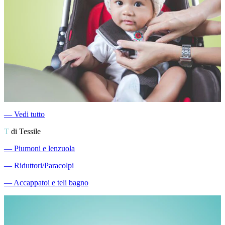
―
Vedi tutto
T
di Tessile
―
Piumoni e lenzuola
―
Riduttori/Paracolpi
―
Accappatoi e teli bagno