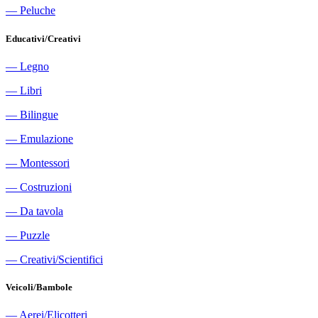
―
Peluche
Educativi/Creativi
―
Legno
―
Libri
―
Bilingue
―
Emulazione
―
Montessori
―
Costruzioni
―
Da tavola
―
Puzzle
―
Creativi/Scientifici
Veicoli/Bambole
―
Aerei/Elicotteri