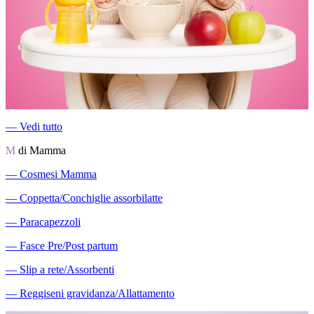
―
Vedi tutto
M
di Mamma
―
Cosmesi Mamma
―
Coppetta/Conchiglie assorbilatte
―
Paracapezzoli
―
Fasce Pre/Post partum
―
Slip a rete/Assorbenti
―
Reggiseni gravidanza/Allattamento