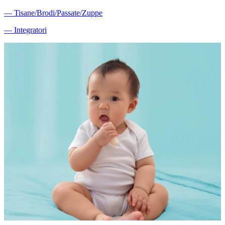
―
Tisane/Brodi/Passate/Zuppe
―
Integratori