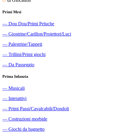
G
di Giocattoli
Primi Mesi
―
Dou Dou/Primi Peluche
―
Giostrine/Carillon/Proiettori/Luci
―
Palestrine/Tappeti
―
Trillini/Primi giochi
―
Da Passeggio
Prima Infanzia
―
Musicali
―
Interattivi
―
Primi Passi/Cavalcabili/Dondoli
―
Costruzioni morbide
―
Giochi da bagnetto