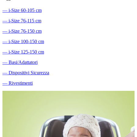
―
i-Size 60-105 cm
―
i-Size 76-115 cm
―
i-Size 76-150 cm
―
i-Size 100-150 cm
―
i-Size 125-150 cm
―
Basi/Adattatori
―
Dispositivi Sicurezza
―
Rivestimenti