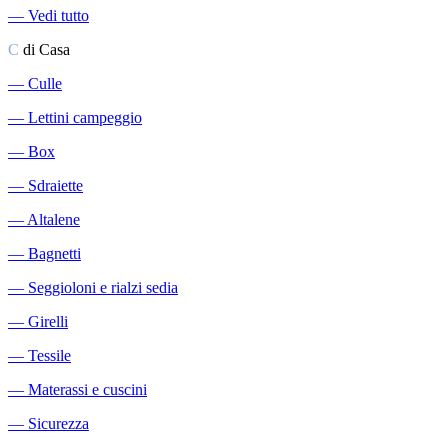
―
Vedi tutto
C
di Casa
―
Culle
―
Lettini campeggio
―
Box
―
Sdraiette
―
Altalene
―
Bagnetti
―
Seggioloni e rialzi sedia
―
Girelli
―
Tessile
―
Materassi e cuscini
―
Sicurezza