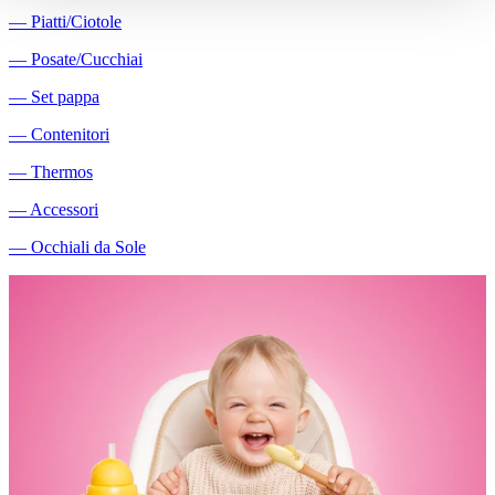
―
Piatti/Ciotole
―
Posate/Cucchiai
―
Set pappa
―
Contenitori
―
Thermos
―
Accessori
―
Occhiali da Sole