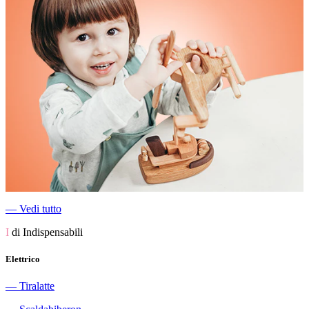
―
Vedi tutto
I
di Indispensabili
Elettrico
―
Tiralatte