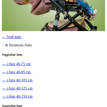
―
Vedi tutto
S
di Sicurezza Auto
Seggiolini Auto
―
i-Size 40-75 cm
―
i-Size 40-85 cm
―
i-Size 40-105 cm
―
i-Size 40-125 cm
―
i-Size 40-150 cm
Seggiolini Auto