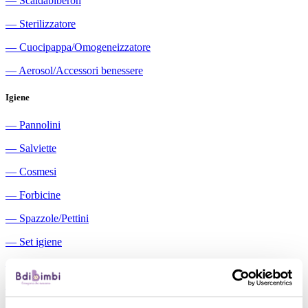
―
Scaldabiberon
―
Sterilizzatore
―
Cuocipappa/Omogeneizzatore
―
Aerosol/Accessori benessere
Igiene
―
Pannolini
―
Salviette
―
Cosmesi
―
Forbicine
―
Spazzole/Pettini
―
Set igiene
―
Igiene orale
―
Aspiratori nasali manuali