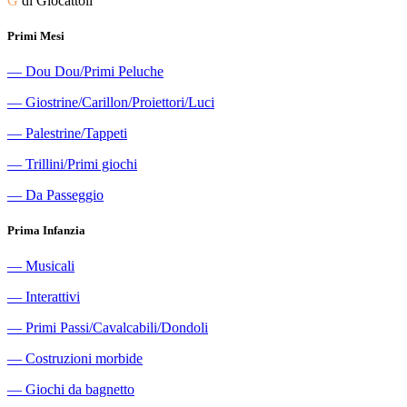
G
di Giocattoli
Primi Mesi
―
Dou Dou/Primi Peluche
―
Giostrine/Carillon/Proiettori/Luci
―
Palestrine/Tappeti
―
Trillini/Primi giochi
―
Da Passeggio
Prima Infanzia
―
Musicali
―
Interattivi
―
Primi Passi/Cavalcabili/Dondoli
―
Costruzioni morbide
―
Giochi da bagnetto