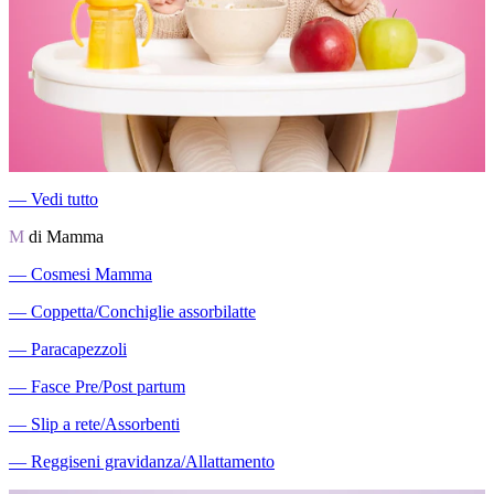
―
Vedi tutto
M
di Mamma
―
Cosmesi Mamma
―
Coppetta/Conchiglie assorbilatte
―
Paracapezzoli
―
Fasce Pre/Post partum
―
Slip a rete/Assorbenti
―
Reggiseni gravidanza/Allattamento