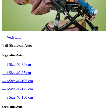
―
Vedi tutto
S
di Sicurezza Auto
Seggiolini Auto
―
i-Size 40-75 cm
―
i-Size 40-85 cm
―
i-Size 40-105 cm
―
i-Size 40-125 cm
―
i-Size 40-150 cm
Seggiolini Auto