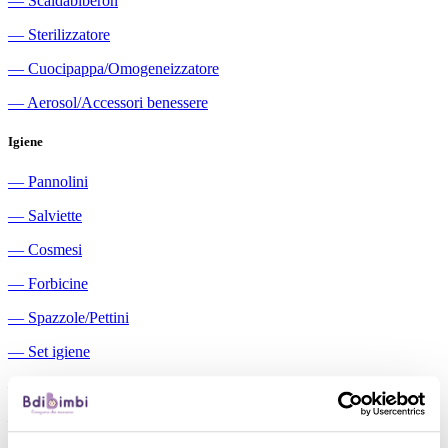
―
Scaldabiberon
―
Sterilizzatore
―
Cuocipappa/Omogeneizzatore
―
Aerosol/Accessori benessere
Igiene
―
Pannolini
―
Salviette
―
Cosmesi
―
Forbicine
―
Spazzole/Pettini
―
Set igiene
―
Igiene orale
―
Aspiratori nasali manuali