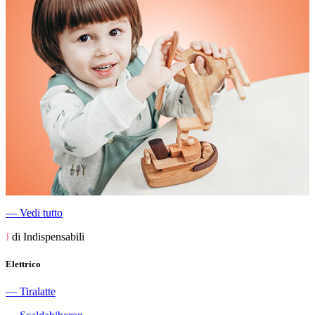
―
Vedi tutto
I
di Indispensabili
Elettrico
―
Tiralatte