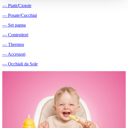
―
Piatti/Ciotole
―
Posate/Cucchiai
―
Set pappa
―
Contenitori
―
Thermos
―
Accessori
―
Occhiali da Sole