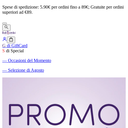
Spese
di
spedizione:
5.90€
per
ordini
fino
a
89€;
Gratuite
per
ordini
superiori
ad
€89.
G
di GiftCard
S
di Special
―
Occasioni del Momento
―
Selezione di Agosto