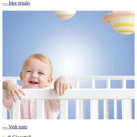
―
Idee regalo
―
Vedi tutto