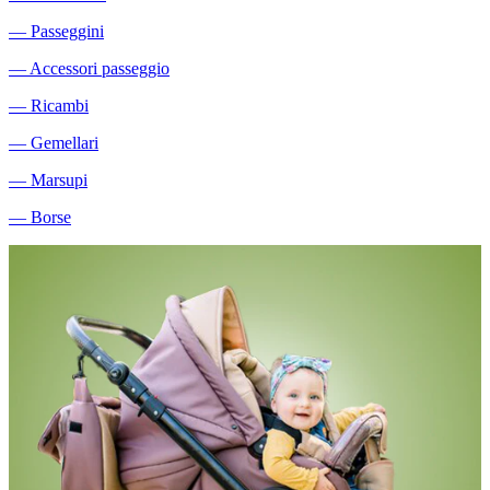
―
Passeggini
―
Accessori passeggio
―
Ricambi
―
Gemellari
―
Marsupi
―
Borse