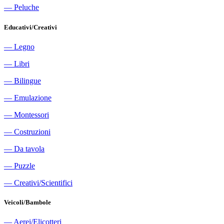
―
Peluche
Educativi/Creativi
―
Legno
―
Libri
―
Bilingue
―
Emulazione
―
Montessori
―
Costruzioni
―
Da tavola
―
Puzzle
―
Creativi/Scientifici
Veicoli/Bambole
―
Aerei/Elicotteri