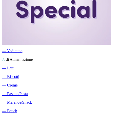
―
Vedi tutto
A
di Alimentazione
―
Latti
―
Biscotti
―
Creme
―
Pastine/Pasta
―
Merende/Snack
―
Pouch