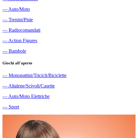
―
Auto/Moto
―
Trenini/Piste
―
Radiocomandati
―
Action Figures
―
Bambole
Giochi all'aperto
―
Monopattini/Tricicli/Biciclette
―
Altalene/Scivoli/Casette
―
Auto/Moto Elettriche
―
Sport