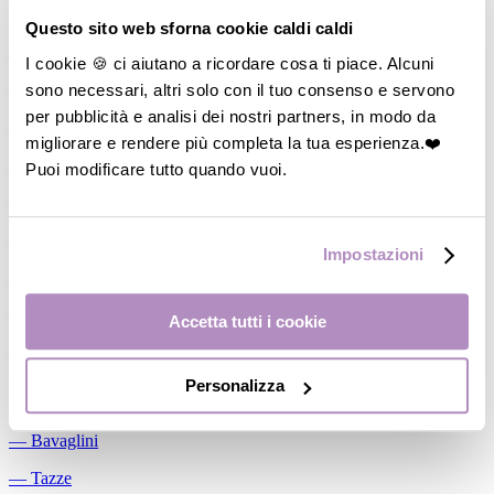
Allattamento
Questo sito web sforna cookie caldi caldi
―
Cuscini allattamento
I cookie 🍪 ci aiutano a ricordare cosa ti piace. Alcuni
sono necessari, altri solo con il tuo consenso e servono
―
Biberon
per pubblicità e analisi dei nostri partners, in modo da
―
Tettarelle
migliorare e rendere più completa la tua esperienza.❤️
―
Succhietti
Puoi modificare tutto quando vuoi.
―
Portasucchietti/Clip/Catenelle
―
Tiralatte Manuali
Impostazioni
―
Dosalatte
―
Conservalatte Materno
Accetta tutti i cookie
―
Massaggiagengive
Personalizza
Pappa
―
Bavaglini
―
Tazze