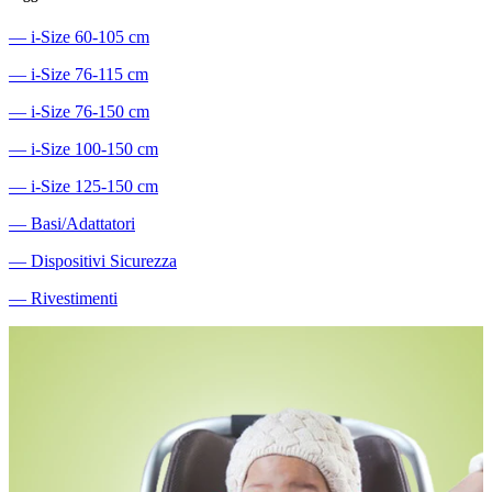
―
i-Size 60-105 cm
―
i-Size 76-115 cm
―
i-Size 76-150 cm
―
i-Size 100-150 cm
―
i-Size 125-150 cm
―
Basi/Adattatori
―
Dispositivi Sicurezza
―
Rivestimenti