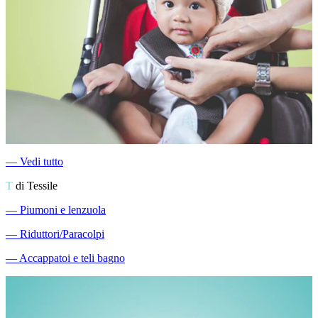
―
Vedi tutto
T
di Tessile
―
Piumoni e lenzuola
―
Riduttori/Paracolpi
―
Accappatoi e teli bagno