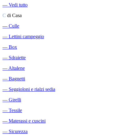
―
Vedi tutto
C
di Casa
―
Culle
―
Lettini campeggio
―
Box
―
Sdraiette
―
Altalene
―
Bagnetti
―
Seggioloni e rialzi sedia
―
Girelli
―
Tessile
―
Materassi e cuscini
―
Sicurezza