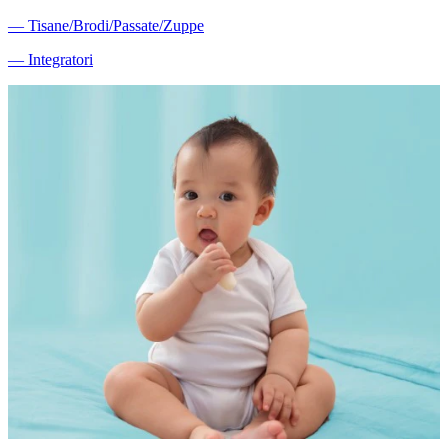
―
Tisane/Brodi/Passate/Zuppe
―
Integratori