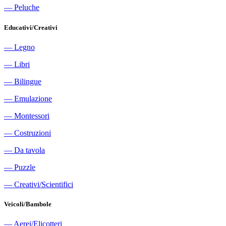
―
Peluche
Educativi/Creativi
―
Legno
―
Libri
―
Bilingue
―
Emulazione
―
Montessori
―
Costruzioni
―
Da tavola
―
Puzzle
―
Creativi/Scientifici
Veicoli/Bambole
―
Aerei/Elicotteri