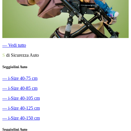
―
Vedi tutto
S
di Sicurezza Auto
Seggiolini Auto
―
i-Size 40-75 cm
―
i-Size 40-85 cm
―
i-Size 40-105 cm
―
i-Size 40-125 cm
―
i-Size 40-150 cm
Seggiolini Auto