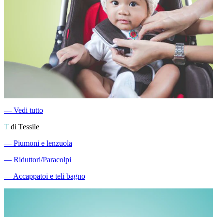
―
Vedi tutto
T
di Tessile
―
Piumoni e lenzuola
―
Riduttori/Paracolpi
―
Accappatoi e teli bagno