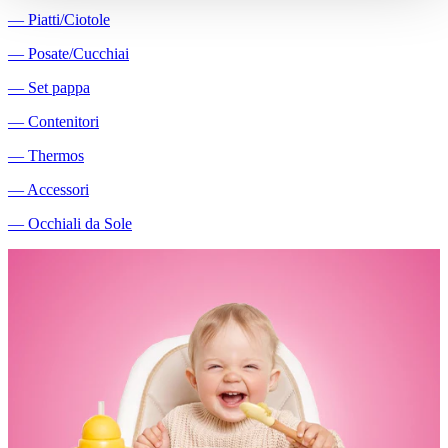
―
Piatti/Ciotole
―
Posate/Cucchiai
―
Set pappa
―
Contenitori
―
Thermos
―
Accessori
―
Occhiali da Sole