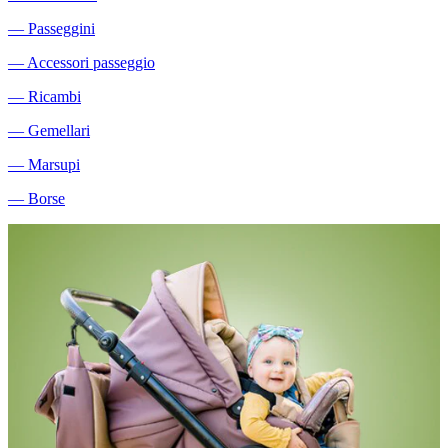
―
Passeggini
―
Accessori passeggio
―
Ricambi
―
Gemellari
―
Marsupi
―
Borse