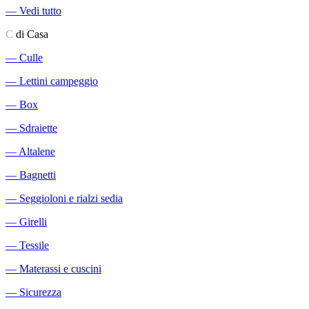
―
Vedi tutto
C
di Casa
―
Culle
―
Lettini campeggio
―
Box
―
Sdraiette
―
Altalene
―
Bagnetti
―
Seggioloni e rialzi sedia
―
Girelli
―
Tessile
―
Materassi e cuscini
―
Sicurezza