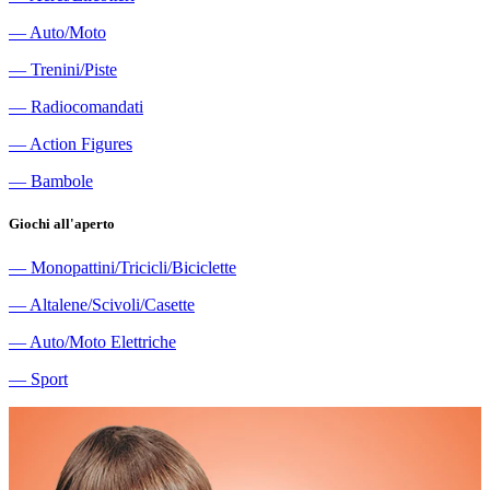
―
Auto/Moto
―
Trenini/Piste
―
Radiocomandati
―
Action Figures
―
Bambole
Giochi all'aperto
―
Monopattini/Tricicli/Biciclette
―
Altalene/Scivoli/Casette
―
Auto/Moto Elettriche
―
Sport