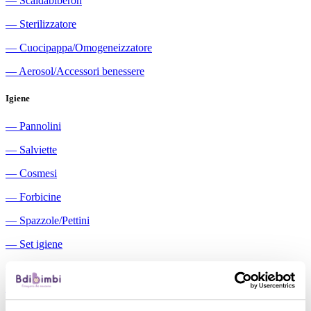
―
Scaldabiberon
―
Sterilizzatore
―
Cuocipappa/Omogeneizzatore
―
Aerosol/Accessori benessere
Igiene
―
Pannolini
―
Salviette
―
Cosmesi
―
Forbicine
―
Spazzole/Pettini
―
Set igiene
―
Igiene orale
―
Aspiratori nasali manuali