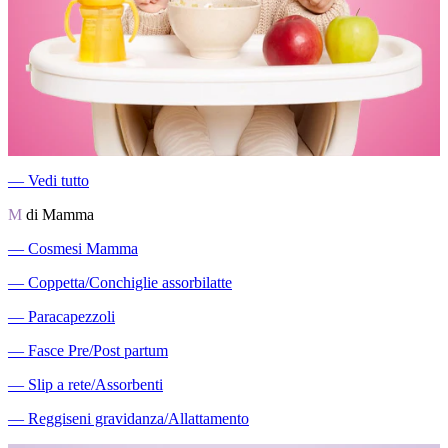
―
Vedi tutto
M
di Mamma
―
Cosmesi Mamma
―
Coppetta/Conchiglie assorbilatte
―
Paracapezzoli
―
Fasce Pre/Post partum
―
Slip a rete/Assorbenti
―
Reggiseni gravidanza/Allattamento