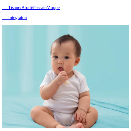
―
Tisane/Brodi/Passate/Zuppe
―
Integratori