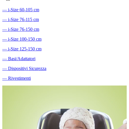
―
i-Size 60-105 cm
―
i-Size 76-115 cm
―
i-Size 76-150 cm
―
i-Size 100-150 cm
―
i-Size 125-150 cm
―
Basi/Adattatori
―
Dispositivi Sicurezza
―
Rivestimenti