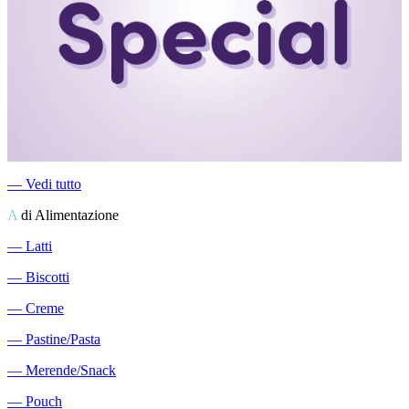
―
Vedi tutto
A
di Alimentazione
―
Latti
―
Biscotti
―
Creme
―
Pastine/Pasta
―
Merende/Snack
―
Pouch