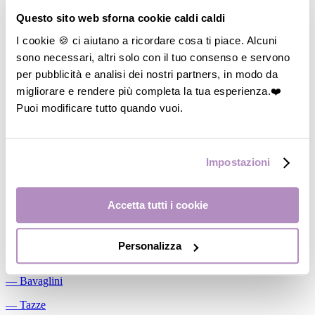
Allattamento
Questo sito web sforna cookie caldi caldi
―
Cuscini allattamento
I cookie 🍪 ci aiutano a ricordare cosa ti piace. Alcuni
sono necessari, altri solo con il tuo consenso e servono
―
Biberon
per pubblicità e analisi dei nostri partners, in modo da
―
Tettarelle
migliorare e rendere più completa la tua esperienza.❤️
―
Succhietti
Puoi modificare tutto quando vuoi.
―
Portasucchietti/Clip/Catenelle
―
Tiralatte Manuali
Impostazioni
―
Dosalatte
―
Conservalatte Materno
Accetta tutti i cookie
―
Massaggiagengive
Personalizza
Pappa
―
Bavaglini
―
Tazze