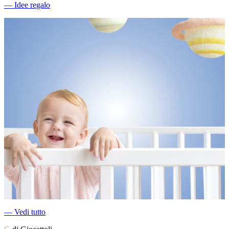
―
Idee regalo
―
Vedi tutto