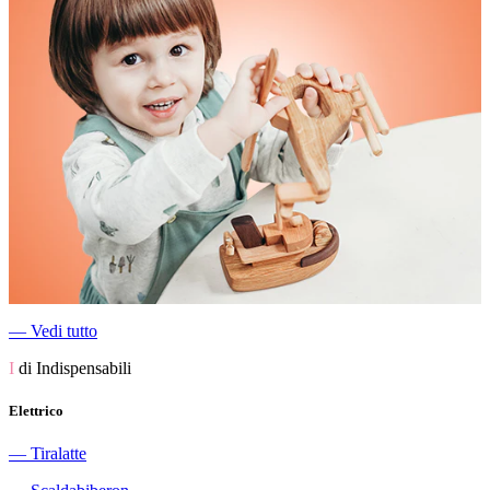
―
Vedi tutto
I
di Indispensabili
Elettrico
―
Tiralatte