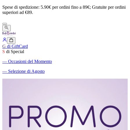
Spese
di
spedizione:
5.90€
per
ordini
fino
a
89€;
Gratuite
per
ordini
superiori
ad
€89.
G
di GiftCard
S
di Special
―
Occasioni del Momento
―
Selezione di Agosto