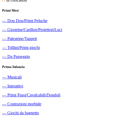
G
di Giocattoli
Primi Mesi
―
Dou Dou/Primi Peluche
―
Giostrine/Carillon/Proiettori/Luci
―
Palestrine/Tappeti
―
Trillini/Primi giochi
―
Da Passeggio
Prima Infanzia
―
Musicali
―
Interattivi
―
Primi Passi/Cavalcabili/Dondoli
―
Costruzioni morbide
―
Giochi da bagnetto