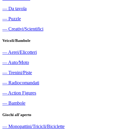
―
Da tavola
―
Puzzle
―
Creativi/Scientifici
Veicoli/Bambole
―
Aerei/Elicotteri
―
Auto/Moto
―
Trenini/Piste
―
Radiocomandati
―
Action Figures
―
Bambole
Giochi all'aperto
―
Monopattini/Tricicli/Biciclette