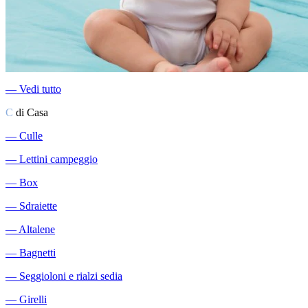
―
Vedi tutto
C
di Casa
―
Culle
―
Lettini campeggio
―
Box
―
Sdraiette
―
Altalene
―
Bagnetti
―
Seggioloni e rialzi sedia
―
Girelli