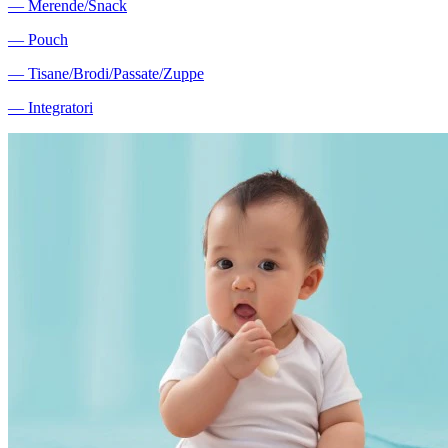
―
Merende/Snack
―
Pouch
―
Tisane/Brodi/Passate/Zuppe
―
Integratori