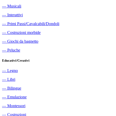
―
Musicali
―
Interattivi
―
Primi Passi/Cavalcabili/Dondoli
―
Costruzioni morbide
―
Giochi da bagnetto
―
Peluche
Educativi/Creativi
―
Legno
―
Libri
―
Bilingue
―
Emulazione
―
Montessori
―
Costruzioni