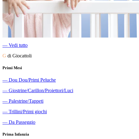
―
Vedi tutto
G
di Giocattoli
Primi Mesi
―
Dou Dou/Primi Peluche
―
Giostrine/Carillon/Proiettori/Luci
―
Palestrine/Tappeti
―
Trillini/Primi giochi
―
Da Passeggio
Prima Infanzia