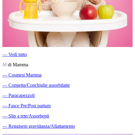
―
Vedi tutto
M
di Mamma
―
Cosmesi Mamma
―
Coppetta/Conchiglie assorbilatte
―
Paracapezzoli
―
Fasce Pre/Post partum
―
Slip a rete/Assorbenti
―
Reggiseni gravidanza/Allattamento