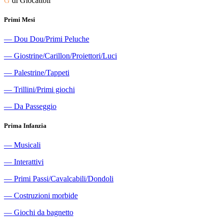
G
di Giocattoli
Primi Mesi
―
Dou Dou/Primi Peluche
―
Giostrine/Carillon/Proiettori/Luci
―
Palestrine/Tappeti
―
Trillini/Primi giochi
―
Da Passeggio
Prima Infanzia
―
Musicali
―
Interattivi
―
Primi Passi/Cavalcabili/Dondoli
―
Costruzioni morbide
―
Giochi da bagnetto