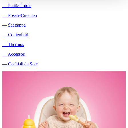
―
Piatti/Ciotole
―
Posate/Cucchiai
―
Set pappa
―
Contenitori
―
Thermos
―
Accessori
―
Occhiali da Sole