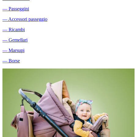
―
Passeggini
―
Accessori passeggio
―
Ricambi
―
Gemellari
―
Marsupi
―
Borse