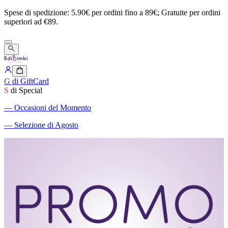
Spese
di
spedizione:
5.90€
per
ordini
fino
a
89€;
Gratuite
per
ordini
superiori
ad
€89.
G
di GiftCard
S
di Special
―
Occasioni del Momento
―
Selezione di Agosto