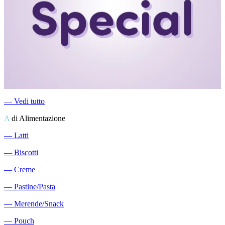
―
Vedi tutto
A
di Alimentazione
―
Latti
―
Biscotti
―
Creme
―
Pastine/Pasta
―
Merende/Snack
―
Pouch