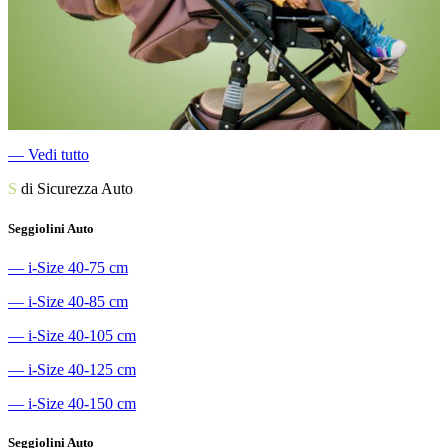
―
Vedi tutto
S
di Sicurezza Auto
Seggiolini Auto
―
i-Size 40-75 cm
―
i-Size 40-85 cm
―
i-Size 40-105 cm
―
i-Size 40-125 cm
―
i-Size 40-150 cm
Seggiolini Auto