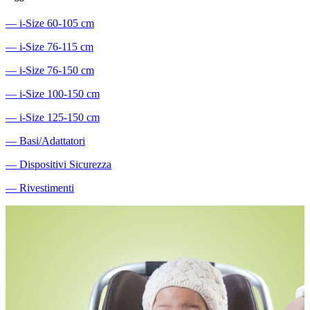
―
i-Size 60-105 cm
―
i-Size 76-115 cm
―
i-Size 76-150 cm
―
i-Size 100-150 cm
―
i-Size 125-150 cm
―
Basi/Adattatori
―
Dispositivi Sicurezza
―
Rivestimenti