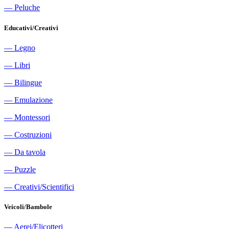
―
Peluche
Educativi/Creativi
―
Legno
―
Libri
―
Bilingue
―
Emulazione
―
Montessori
―
Costruzioni
―
Da tavola
―
Puzzle
―
Creativi/Scientifici
Veicoli/Bambole
―
Aerei/Elicotteri