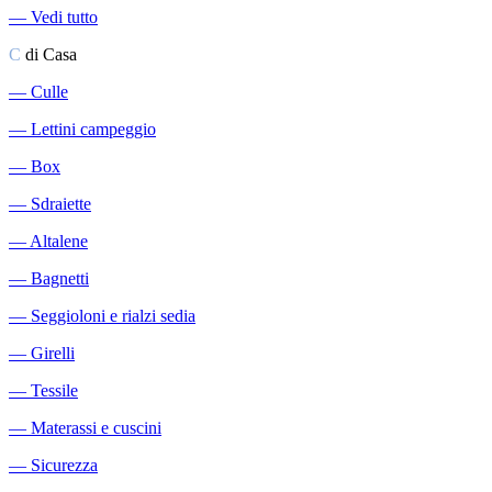
―
Vedi tutto
C
di Casa
―
Culle
―
Lettini campeggio
―
Box
―
Sdraiette
―
Altalene
―
Bagnetti
―
Seggioloni e rialzi sedia
―
Girelli
―
Tessile
―
Materassi e cuscini
―
Sicurezza