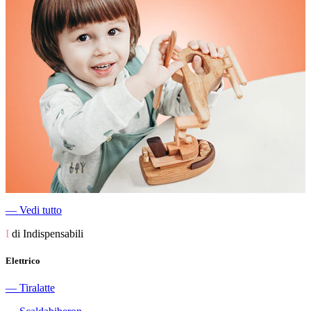
―
Vedi tutto
I
di Indispensabili
Elettrico
―
Tiralatte