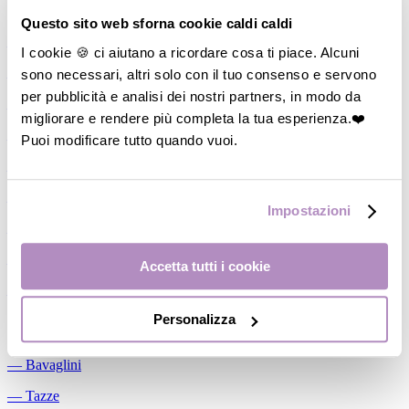
Allattamento
Questo sito web sforna cookie caldi caldi
―
Cuscini allattamento
I cookie 🍪 ci aiutano a ricordare cosa ti piace. Alcuni
sono necessari, altri solo con il tuo consenso e servono
―
Biberon
per pubblicità e analisi dei nostri partners, in modo da
―
Tettarelle
migliorare e rendere più completa la tua esperienza.❤️
―
Succhietti
Puoi modificare tutto quando vuoi.
―
Portasucchietti/Clip/Catenelle
―
Tiralatte Manuali
Impostazioni
―
Dosalatte
―
Conservalatte Materno
Accetta tutti i cookie
―
Massaggiagengive
Personalizza
Pappa
―
Bavaglini
―
Tazze