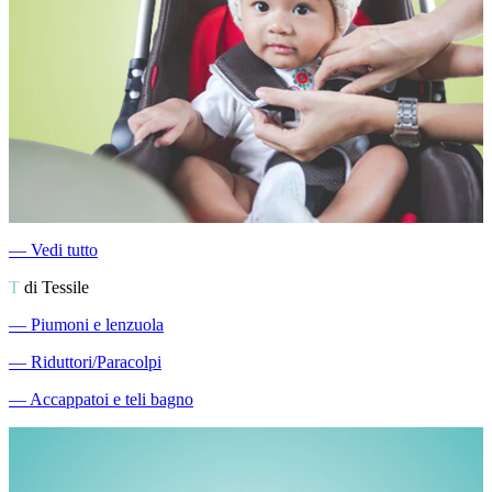
―
Vedi tutto
T
di Tessile
―
Piumoni e lenzuola
―
Riduttori/Paracolpi
―
Accappatoi e teli bagno