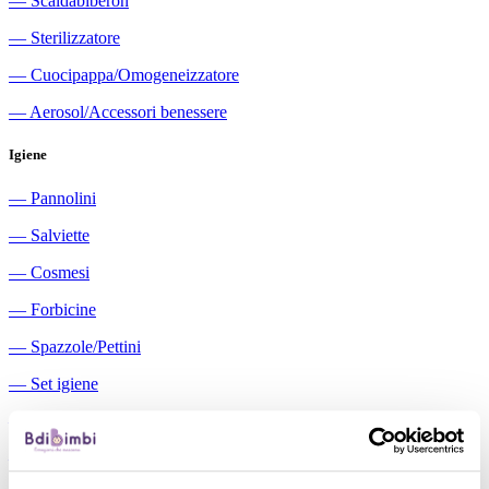
―
Scaldabiberon
―
Sterilizzatore
―
Cuocipappa/Omogeneizzatore
―
Aerosol/Accessori benessere
Igiene
―
Pannolini
―
Salviette
―
Cosmesi
―
Forbicine
―
Spazzole/Pettini
―
Set igiene
―
Igiene orale
―
Aspiratori nasali manuali