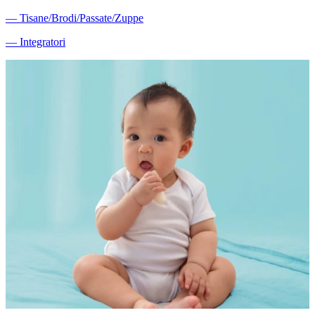
―
Tisane/Brodi/Passate/Zuppe
―
Integratori