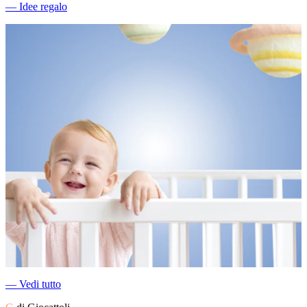
―
Idee regalo
―
Vedi tutto