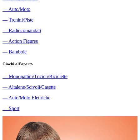
―
Auto/Moto
―
Trenini/Piste
―
Radiocomandati
―
Action Figures
―
Bambole
Giochi all'aperto
―
Monopattini/Tricicli/Biciclette
―
Altalene/Scivoli/Casette
―
Auto/Moto Elettriche
―
Sport