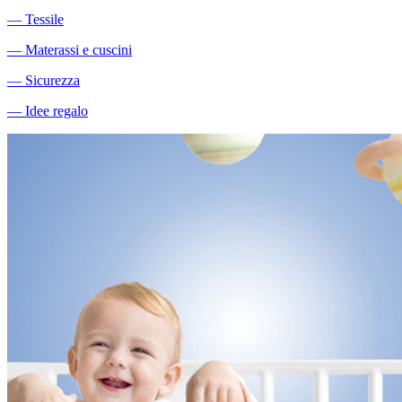
―
Tessile
―
Materassi e cuscini
―
Sicurezza
―
Idee regalo