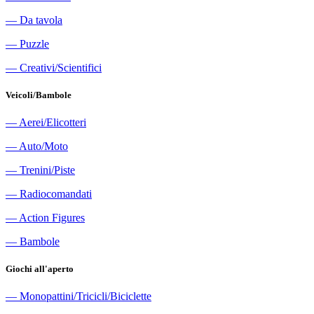
―
Da tavola
―
Puzzle
―
Creativi/Scientifici
Veicoli/Bambole
―
Aerei/Elicotteri
―
Auto/Moto
―
Trenini/Piste
―
Radiocomandati
―
Action Figures
―
Bambole
Giochi all'aperto
―
Monopattini/Tricicli/Biciclette