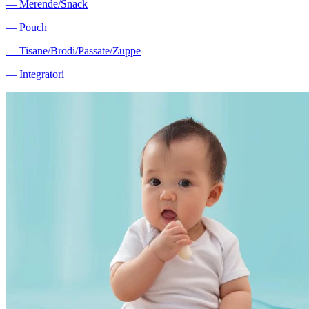
―
Merende/Snack
―
Pouch
―
Tisane/Brodi/Passate/Zuppe
―
Integratori