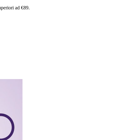
uperiori
ad
€89.