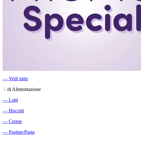
―
Vedi tutto
A
di Alimentazione
―
Latti
―
Biscotti
―
Creme
―
Pastine/Pasta