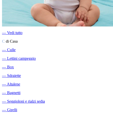
―
Vedi tutto
C
di Casa
―
Culle
―
Lettini campeggio
―
Box
―
Sdraiette
―
Altalene
―
Bagnetti
―
Seggioloni e rialzi sedia
―
Girelli