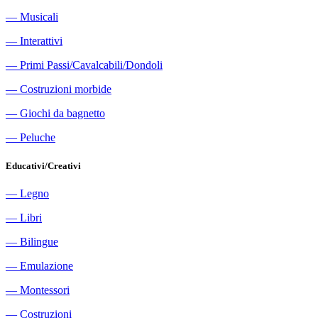
―
Musicali
―
Interattivi
―
Primi Passi/Cavalcabili/Dondoli
―
Costruzioni morbide
―
Giochi da bagnetto
―
Peluche
Educativi/Creativi
―
Legno
―
Libri
―
Bilingue
―
Emulazione
―
Montessori
―
Costruzioni