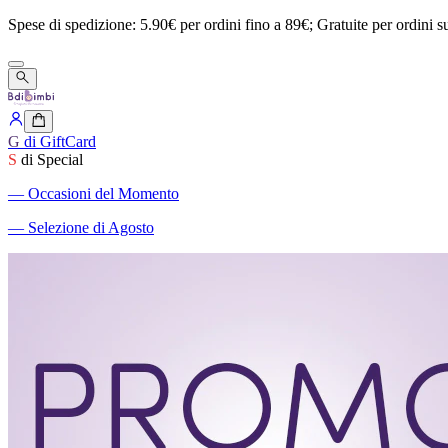
Spese
di
spedizione:
5.90€
per
ordini
fino
a
89€;
Gratuite
per
ordini
s
G
di GiftCard
S
di Special
―
Occasioni del Momento
―
Selezione di Agosto