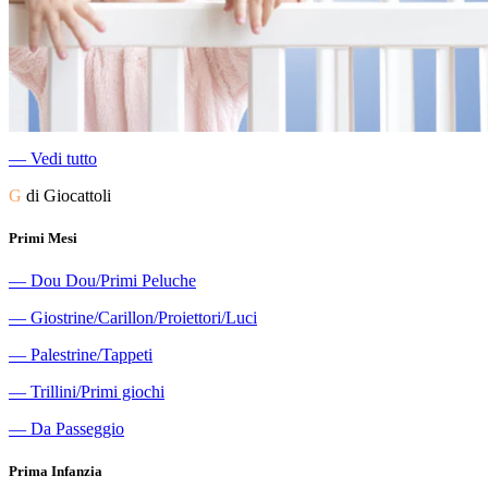
―
Vedi tutto
G
di Giocattoli
Primi Mesi
―
Dou Dou/Primi Peluche
―
Giostrine/Carillon/Proiettori/Luci
―
Palestrine/Tappeti
―
Trillini/Primi giochi
―
Da Passeggio
Prima Infanzia