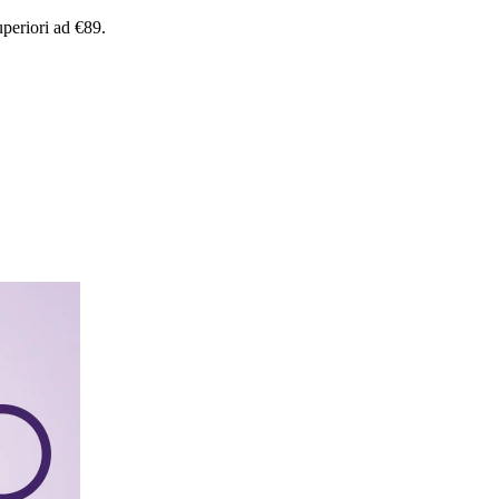
uperiori
ad
€89.