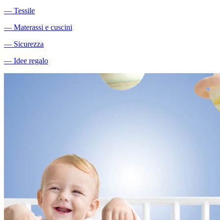
―
Tessile
―
Materassi e cuscini
―
Sicurezza
―
Idee regalo