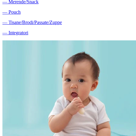
―
Merende/Snack
―
Pouch
―
Tisane/Brodi/Passate/Zuppe
―
Integratori