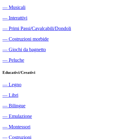
―
Musicali
―
Interattivi
―
Primi Passi/Cavalcabili/Dondoli
―
Costruzioni morbide
―
Giochi da bagnetto
―
Peluche
Educativi/Creativi
―
Legno
―
Libri
―
Bilingue
―
Emulazione
―
Montessori
―
Costruzioni