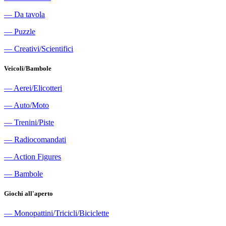
―
Da tavola
―
Puzzle
―
Creativi/Scientifici
Veicoli/Bambole
―
Aerei/Elicotteri
―
Auto/Moto
―
Trenini/Piste
―
Radiocomandati
―
Action Figures
―
Bambole
Giochi all'aperto
―
Monopattini/Tricicli/Biciclette