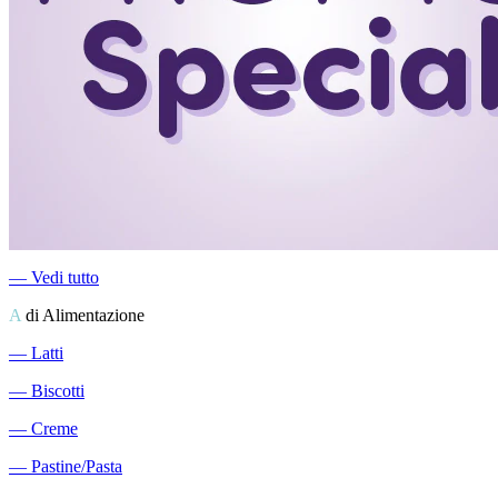
―
Vedi tutto
A
di Alimentazione
―
Latti
―
Biscotti
―
Creme
―
Pastine/Pasta