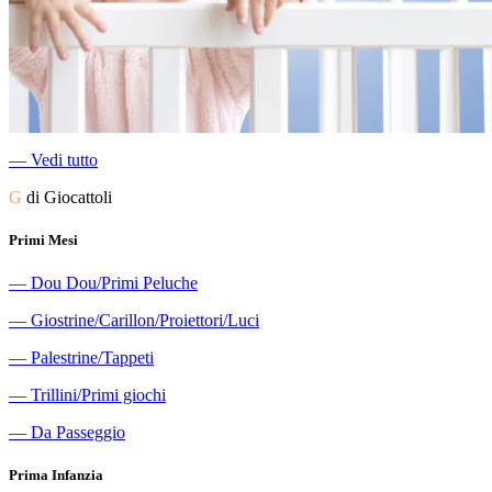
―
Vedi tutto
G
di Giocattoli
Primi Mesi
―
Dou Dou/Primi Peluche
―
Giostrine/Carillon/Proiettori/Luci
―
Palestrine/Tappeti
―
Trillini/Primi giochi
―
Da Passeggio
Prima Infanzia