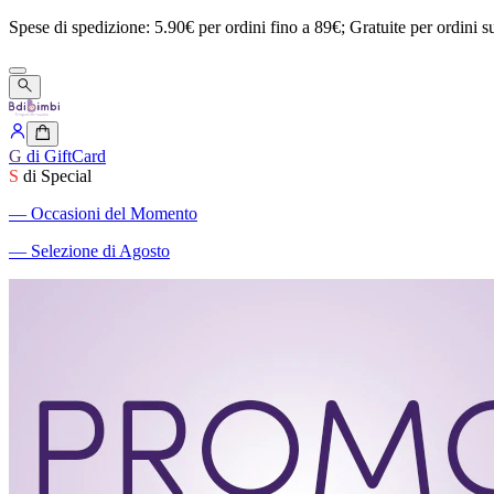
Spese
di
spedizione:
5.90€
per
ordini
fino
a
89€;
Gratuite
per
ordini
s
G
di GiftCard
S
di Special
―
Occasioni del Momento
―
Selezione di Agosto