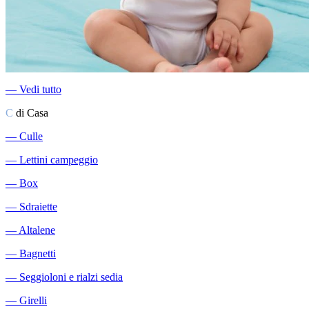
―
Vedi tutto
C
di Casa
―
Culle
―
Lettini campeggio
―
Box
―
Sdraiette
―
Altalene
―
Bagnetti
―
Seggioloni e rialzi sedia
―
Girelli