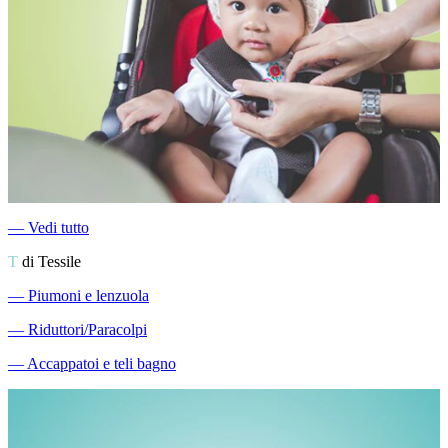
―
Vedi tutto
T
di Tessile
―
Piumoni e lenzuola
―
Riduttori/Paracolpi
―
Accappatoi e teli bagno