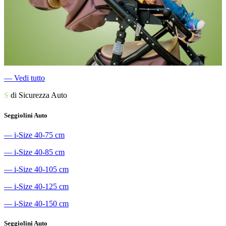
―
Vedi tutto
S
di Sicurezza Auto
Seggiolini Auto
―
i-Size 40-75 cm
―
i-Size 40-85 cm
―
i-Size 40-105 cm
―
i-Size 40-125 cm
―
i-Size 40-150 cm
Seggiolini Auto