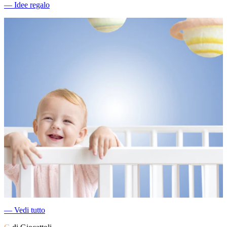
―
Idee regalo
―
Vedi tutto