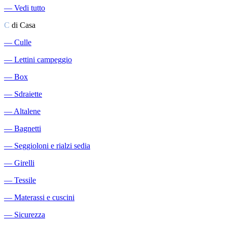
―
Vedi tutto
C
di Casa
―
Culle
―
Lettini campeggio
―
Box
―
Sdraiette
―
Altalene
―
Bagnetti
―
Seggioloni e rialzi sedia
―
Girelli
―
Tessile
―
Materassi e cuscini
―
Sicurezza