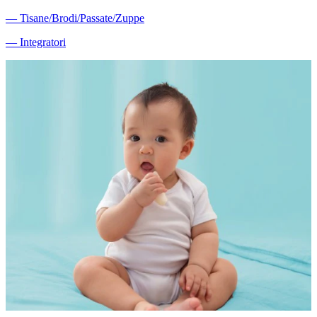
―
Tisane/Brodi/Passate/Zuppe
―
Integratori