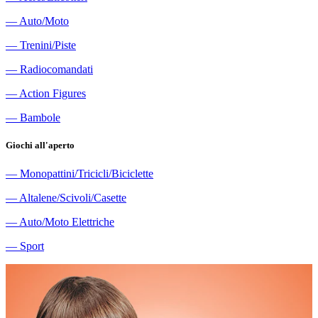
―
Auto/Moto
―
Trenini/Piste
―
Radiocomandati
―
Action Figures
―
Bambole
Giochi all'aperto
―
Monopattini/Tricicli/Biciclette
―
Altalene/Scivoli/Casette
―
Auto/Moto Elettriche
―
Sport