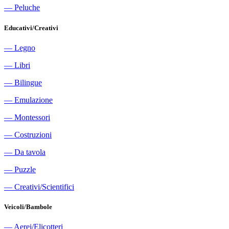
―
Peluche
Educativi/Creativi
―
Legno
―
Libri
―
Bilingue
―
Emulazione
―
Montessori
―
Costruzioni
―
Da tavola
―
Puzzle
―
Creativi/Scientifici
Veicoli/Bambole
―
Aerei/Elicotteri