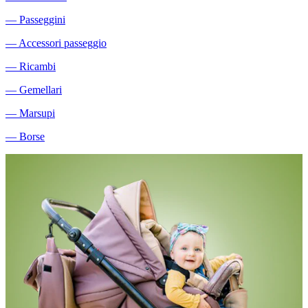
―
Passeggini
―
Accessori passeggio
―
Ricambi
―
Gemellari
―
Marsupi
―
Borse