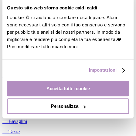
Allattamento
Questo sito web sforna cookie caldi caldi
―
Cuscini allattamento
I cookie 🍪 ci aiutano a ricordare cosa ti piace. Alcuni
sono necessari, altri solo con il tuo consenso e servono
―
Biberon
per pubblicità e analisi dei nostri partners, in modo da
―
Tettarelle
migliorare e rendere più completa la tua esperienza.❤️
―
Succhietti
Puoi modificare tutto quando vuoi.
―
Portasucchietti/Clip/Catenelle
―
Tiralatte Manuali
Impostazioni
―
Dosalatte
―
Conservalatte Materno
Accetta tutti i cookie
―
Massaggiagengive
Personalizza
Pappa
―
Bavaglini
―
Tazze