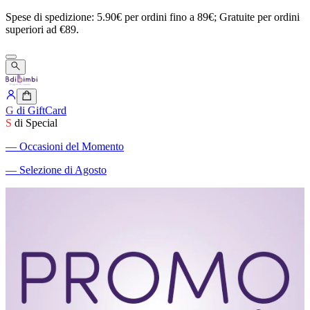
Spese
di
spedizione:
5.90€
per
ordini
fino
a
89€;
Gratuite
per
ordini
superiori
ad
€89.
G
di GiftCard
S
di Special
―
Occasioni del Momento
―
Selezione di Agosto