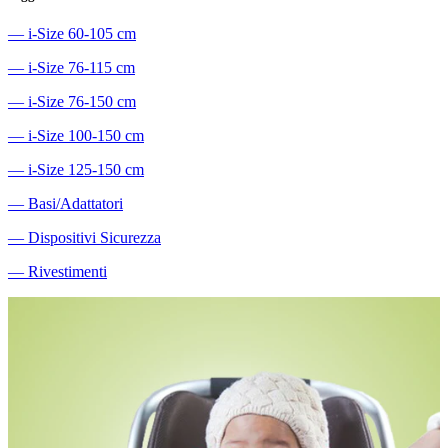
―
i-Size 60-105 cm
―
i-Size 76-115 cm
―
i-Size 76-150 cm
―
i-Size 100-150 cm
―
i-Size 125-150 cm
―
Basi/Adattatori
―
Dispositivi Sicurezza
―
Rivestimenti