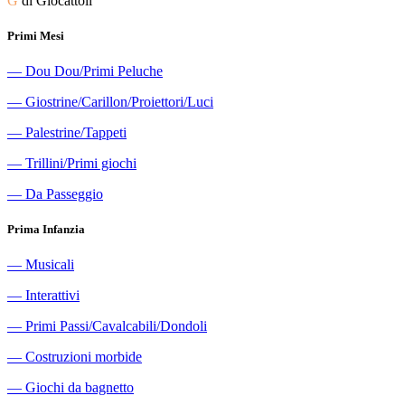
G
di Giocattoli
Primi Mesi
―
Dou Dou/Primi Peluche
―
Giostrine/Carillon/Proiettori/Luci
―
Palestrine/Tappeti
―
Trillini/Primi giochi
―
Da Passeggio
Prima Infanzia
―
Musicali
―
Interattivi
―
Primi Passi/Cavalcabili/Dondoli
―
Costruzioni morbide
―
Giochi da bagnetto