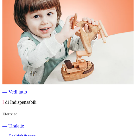
―
Vedi tutto
I
di Indispensabili
Elettrico
―
Tiralatte