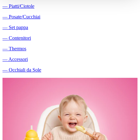
―
Piatti/Ciotole
―
Posate/Cucchiai
―
Set pappa
―
Contenitori
―
Thermos
―
Accessori
―
Occhiali da Sole