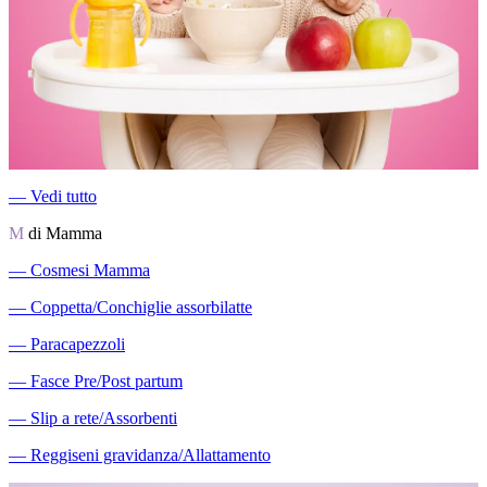
―
Vedi tutto
M
di Mamma
―
Cosmesi Mamma
―
Coppetta/Conchiglie assorbilatte
―
Paracapezzoli
―
Fasce Pre/Post partum
―
Slip a rete/Assorbenti
―
Reggiseni gravidanza/Allattamento