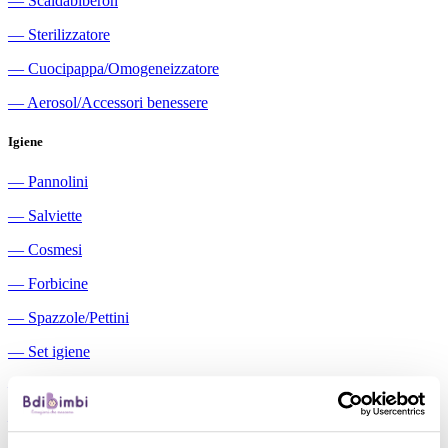
―
Scaldabiberon
―
Sterilizzatore
―
Cuocipappa/Omogeneizzatore
―
Aerosol/Accessori benessere
Igiene
―
Pannolini
―
Salviette
―
Cosmesi
―
Forbicine
―
Spazzole/Pettini
―
Set igiene
―
Igiene orale
―
Aspiratori nasali manuali