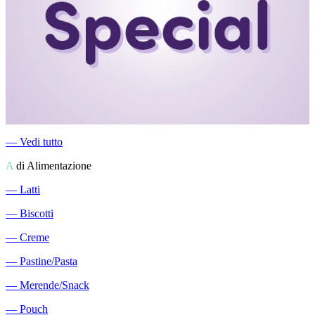
―
Vedi tutto
A
di Alimentazione
―
Latti
―
Biscotti
―
Creme
―
Pastine/Pasta
―
Merende/Snack
―
Pouch