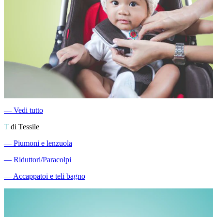
―
Vedi tutto
T
di Tessile
―
Piumoni e lenzuola
―
Riduttori/Paracolpi
―
Accappatoi e teli bagno