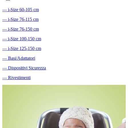
―
i-Size 60-105 cm
―
i-Size 76-115 cm
―
i-Size 76-150 cm
―
i-Size 100-150 cm
―
i-Size 125-150 cm
―
Basi/Adattatori
―
Dispositivi Sicurezza
―
Rivestimenti