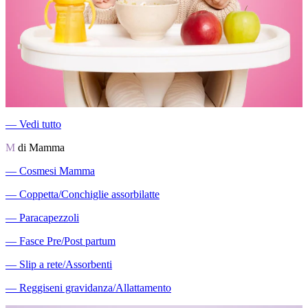
―
Vedi tutto
M
di Mamma
―
Cosmesi Mamma
―
Coppetta/Conchiglie assorbilatte
―
Paracapezzoli
―
Fasce Pre/Post partum
―
Slip a rete/Assorbenti
―
Reggiseni gravidanza/Allattamento