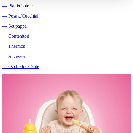
―
Piatti/Ciotole
―
Posate/Cucchiai
―
Set pappa
―
Contenitori
―
Thermos
―
Accessori
―
Occhiali da Sole