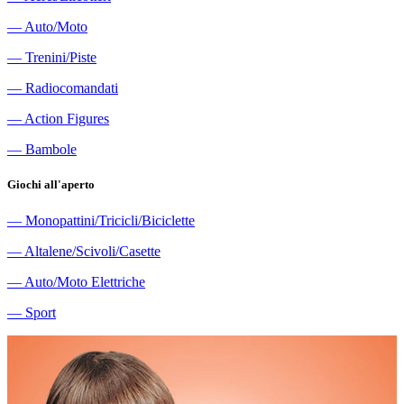
―
Auto/Moto
―
Trenini/Piste
―
Radiocomandati
―
Action Figures
―
Bambole
Giochi all'aperto
―
Monopattini/Tricicli/Biciclette
―
Altalene/Scivoli/Casette
―
Auto/Moto Elettriche
―
Sport