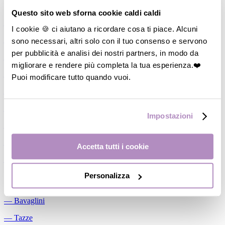
Allattamento
Questo sito web sforna cookie caldi caldi
―
Cuscini allattamento
I cookie 🍪 ci aiutano a ricordare cosa ti piace. Alcuni
sono necessari, altri solo con il tuo consenso e servono
―
Biberon
per pubblicità e analisi dei nostri partners, in modo da
―
Tettarelle
migliorare e rendere più completa la tua esperienza.❤️
―
Succhietti
Puoi modificare tutto quando vuoi.
―
Portasucchietti/Clip/Catenelle
―
Tiralatte Manuali
Impostazioni
―
Dosalatte
―
Conservalatte Materno
Accetta tutti i cookie
―
Massaggiagengive
Personalizza
Pappa
―
Bavaglini
―
Tazze