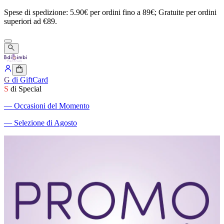
Spese
di
spedizione:
5.90€
per
ordini
fino
a
89€;
Gratuite
per
ordini
superiori
ad
€89.
G
di GiftCard
S
di Special
―
Occasioni del Momento
―
Selezione di Agosto