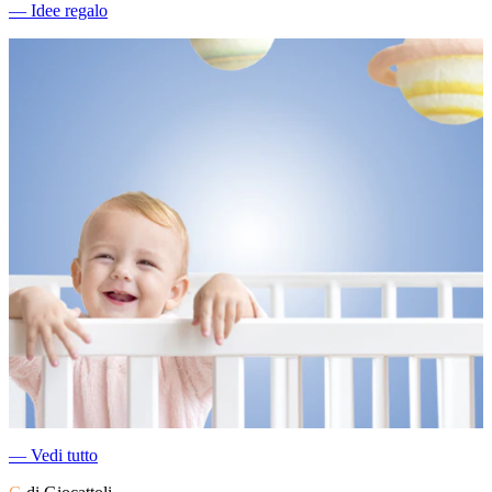
―
Idee regalo
―
Vedi tutto