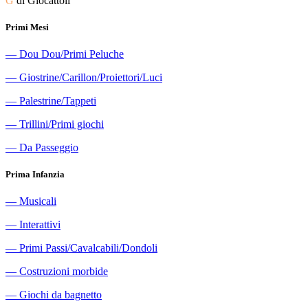
G
di Giocattoli
Primi Mesi
―
Dou Dou/Primi Peluche
―
Giostrine/Carillon/Proiettori/Luci
―
Palestrine/Tappeti
―
Trillini/Primi giochi
―
Da Passeggio
Prima Infanzia
―
Musicali
―
Interattivi
―
Primi Passi/Cavalcabili/Dondoli
―
Costruzioni morbide
―
Giochi da bagnetto