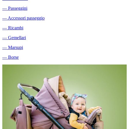
―
Passeggini
―
Accessori passeggio
―
Ricambi
―
Gemellari
―
Marsupi
―
Borse