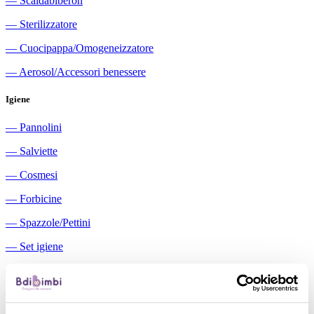
―
Scaldabiberon
―
Sterilizzatore
―
Cuocipappa/Omogeneizzatore
―
Aerosol/Accessori benessere
Igiene
―
Pannolini
―
Salviette
―
Cosmesi
―
Forbicine
―
Spazzole/Pettini
―
Set igiene
―
Igiene orale
―
Aspiratori nasali manuali