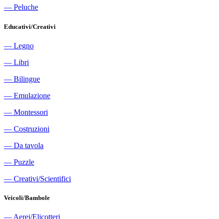
―
Peluche
Educativi/Creativi
―
Legno
―
Libri
―
Bilingue
―
Emulazione
―
Montessori
―
Costruzioni
―
Da tavola
―
Puzzle
―
Creativi/Scientifici
Veicoli/Bambole
―
Aerei/Elicotteri