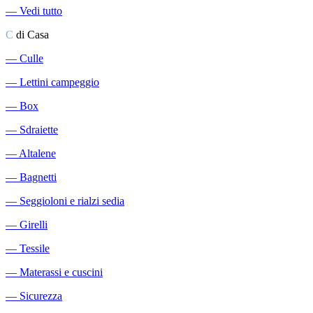
―
Vedi tutto
C
di Casa
―
Culle
―
Lettini campeggio
―
Box
―
Sdraiette
―
Altalene
―
Bagnetti
―
Seggioloni e rialzi sedia
―
Girelli
―
Tessile
―
Materassi e cuscini
―
Sicurezza