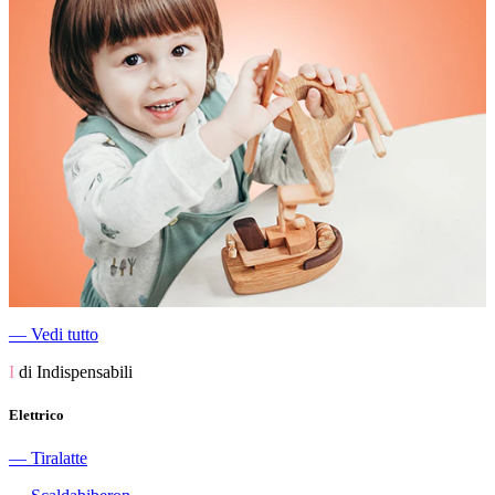
―
Vedi tutto
I
di Indispensabili
Elettrico
―
Tiralatte