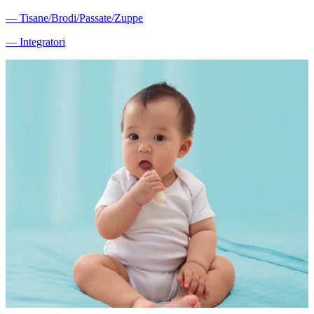
―
Tisane/Brodi/Passate/Zuppe
―
Integratori