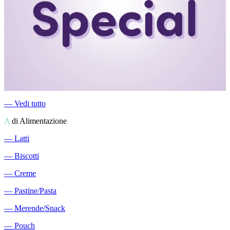
―
Vedi tutto
A
di Alimentazione
―
Latti
―
Biscotti
―
Creme
―
Pastine/Pasta
―
Merende/Snack
―
Pouch