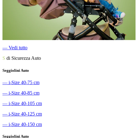
―
Vedi tutto
S
di Sicurezza Auto
Seggiolini Auto
―
i-Size 40-75 cm
―
i-Size 40-85 cm
―
i-Size 40-105 cm
―
i-Size 40-125 cm
―
i-Size 40-150 cm
Seggiolini Auto