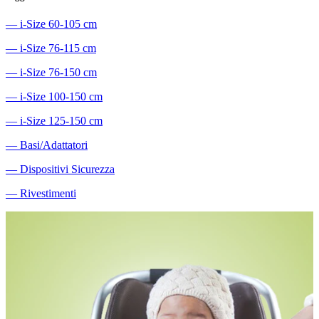
―
i-Size 60-105 cm
―
i-Size 76-115 cm
―
i-Size 76-150 cm
―
i-Size 100-150 cm
―
i-Size 125-150 cm
―
Basi/Adattatori
―
Dispositivi Sicurezza
―
Rivestimenti