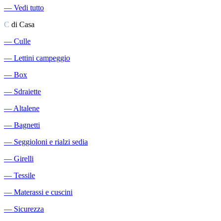
―
Vedi tutto
C
di Casa
―
Culle
―
Lettini campeggio
―
Box
―
Sdraiette
―
Altalene
―
Bagnetti
―
Seggioloni e rialzi sedia
―
Girelli
―
Tessile
―
Materassi e cuscini
―
Sicurezza