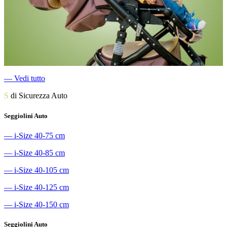
―
Vedi tutto
S
di Sicurezza Auto
Seggiolini Auto
―
i-Size 40-75 cm
―
i-Size 40-85 cm
―
i-Size 40-105 cm
―
i-Size 40-125 cm
―
i-Size 40-150 cm
Seggiolini Auto