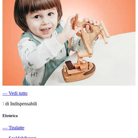
―
Vedi tutto
I
di Indispensabili
Elettrico
―
Tiralatte