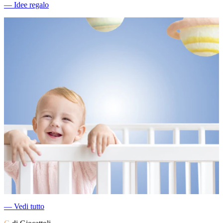
―
Idee regalo
―
Vedi tutto