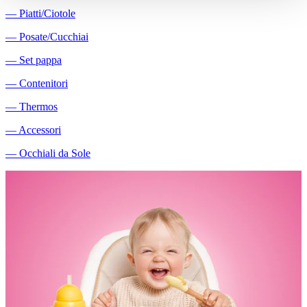
―
Piatti/Ciotole
―
Posate/Cucchiai
―
Set pappa
―
Contenitori
―
Thermos
―
Accessori
―
Occhiali da Sole