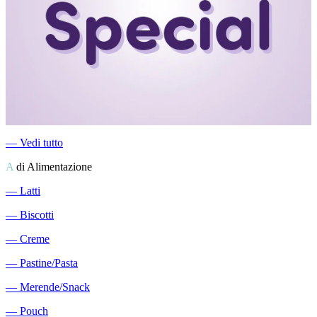
―
Vedi tutto
A
di Alimentazione
―
Latti
―
Biscotti
―
Creme
―
Pastine/Pasta
―
Merende/Snack
―
Pouch