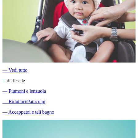
―
Vedi tutto
T
di Tessile
―
Piumoni e lenzuola
―
Riduttori/Paracolpi
―
Accappatoi e teli bagno