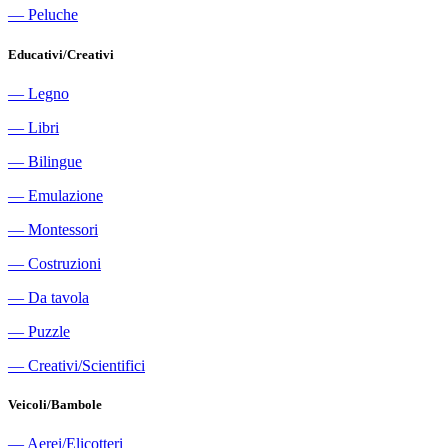
―
Peluche
Educativi/Creativi
―
Legno
―
Libri
―
Bilingue
―
Emulazione
―
Montessori
―
Costruzioni
―
Da tavola
―
Puzzle
―
Creativi/Scientifici
Veicoli/Bambole
―
Aerei/Elicotteri