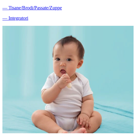
―
Tisane/Brodi/Passate/Zuppe
―
Integratori