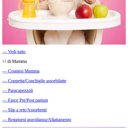
―
Vedi tutto
M
di Mamma
―
Cosmesi Mamma
―
Coppetta/Conchiglie assorbilatte
―
Paracapezzoli
―
Fasce Pre/Post partum
―
Slip a rete/Assorbenti
―
Reggiseni gravidanza/Allattamento