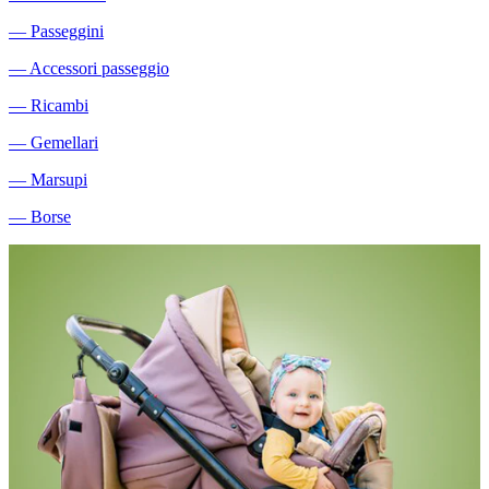
―
Passeggini
―
Accessori passeggio
―
Ricambi
―
Gemellari
―
Marsupi
―
Borse