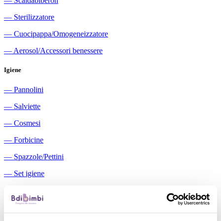
―
Scaldabiberon
―
Sterilizzatore
―
Cuocipappa/Omogeneizzatore
―
Aerosol/Accessori benessere
Igiene
―
Pannolini
―
Salviette
―
Cosmesi
―
Forbicine
―
Spazzole/Pettini
―
Set igiene
―
Igiene orale
―
Aspiratori nasali manuali