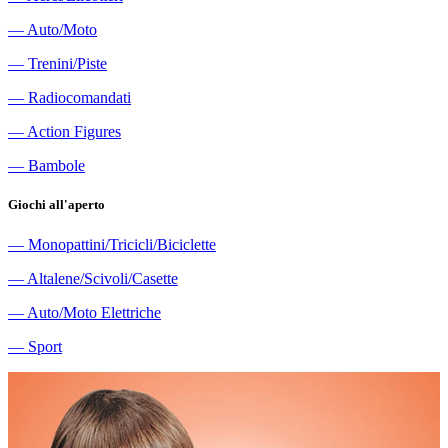
―
Auto/Moto
―
Trenini/Piste
―
Radiocomandati
―
Action Figures
―
Bambole
Giochi all'aperto
―
Monopattini/Tricicli/Biciclette
―
Altalene/Scivoli/Casette
―
Auto/Moto Elettriche
―
Sport