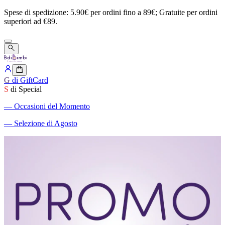
Spese
di
spedizione:
5.90€
per
ordini
fino
a
89€;
Gratuite
per
ordini
superiori
ad
€89.
G
di GiftCard
S
di Special
―
Occasioni del Momento
―
Selezione di Agosto