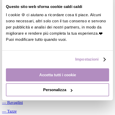
Allattamento
Questo sito web sforna cookie caldi caldi
―
Cuscini allattamento
I cookie 🍪 ci aiutano a ricordare cosa ti piace. Alcuni
sono necessari, altri solo con il tuo consenso e servono
―
Biberon
per pubblicità e analisi dei nostri partners, in modo da
―
Tettarelle
migliorare e rendere più completa la tua esperienza.❤️
―
Succhietti
Puoi modificare tutto quando vuoi.
―
Portasucchietti/Clip/Catenelle
―
Tiralatte Manuali
Impostazioni
―
Dosalatte
―
Conservalatte Materno
Accetta tutti i cookie
―
Massaggiagengive
Personalizza
Pappa
―
Bavaglini
―
Tazze