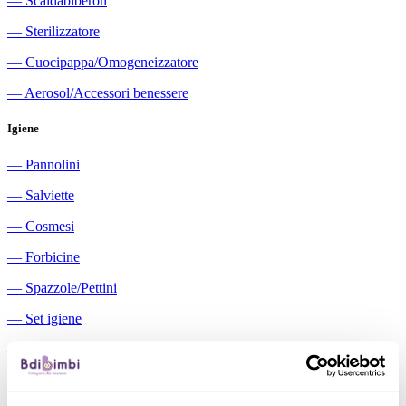
―
Scaldabiberon
―
Sterilizzatore
―
Cuocipappa/Omogeneizzatore
―
Aerosol/Accessori benessere
Igiene
―
Pannolini
―
Salviette
―
Cosmesi
―
Forbicine
―
Spazzole/Pettini
―
Set igiene
―
Igiene orale
―
Aspiratori nasali manuali