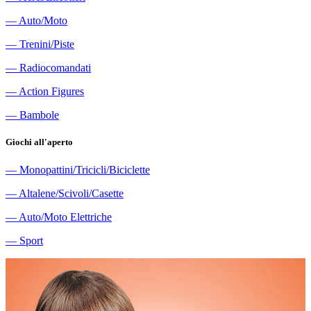
―
Auto/Moto
―
Trenini/Piste
―
Radiocomandati
―
Action Figures
―
Bambole
Giochi all'aperto
―
Monopattini/Tricicli/Biciclette
―
Altalene/Scivoli/Casette
―
Auto/Moto Elettriche
―
Sport