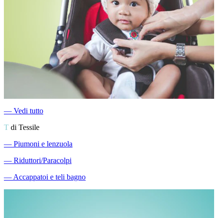
―
Vedi tutto
T
di Tessile
―
Piumoni e lenzuola
―
Riduttori/Paracolpi
―
Accappatoi e teli bagno