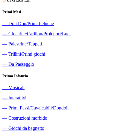
G
di Giocattoli
Primi Mesi
―
Dou Dou/Primi Peluche
―
Giostrine/Carillon/Proiettori/Luci
―
Palestrine/Tappeti
―
Trillini/Primi giochi
―
Da Passeggio
Prima Infanzia
―
Musicali
―
Interattivi
―
Primi Passi/Cavalcabili/Dondoli
―
Costruzioni morbide
―
Giochi da bagnetto