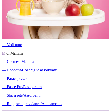
―
Vedi tutto
M
di Mamma
―
Cosmesi Mamma
―
Coppetta/Conchiglie assorbilatte
―
Paracapezzoli
―
Fasce Pre/Post partum
―
Slip a rete/Assorbenti
―
Reggiseni gravidanza/Allattamento