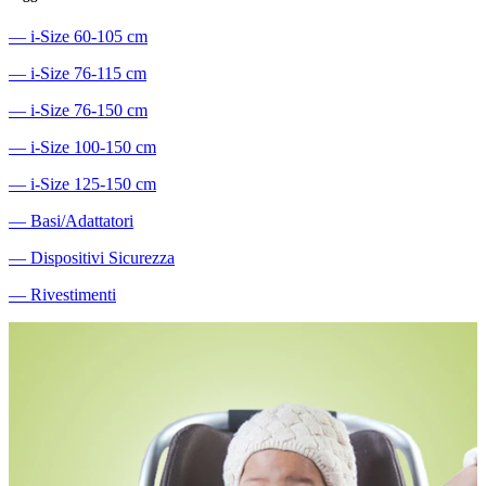
―
i-Size 60-105 cm
―
i-Size 76-115 cm
―
i-Size 76-150 cm
―
i-Size 100-150 cm
―
i-Size 125-150 cm
―
Basi/Adattatori
―
Dispositivi Sicurezza
―
Rivestimenti