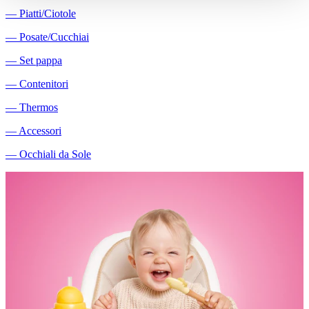
―
Piatti/Ciotole
―
Posate/Cucchiai
―
Set pappa
―
Contenitori
―
Thermos
―
Accessori
―
Occhiali da Sole