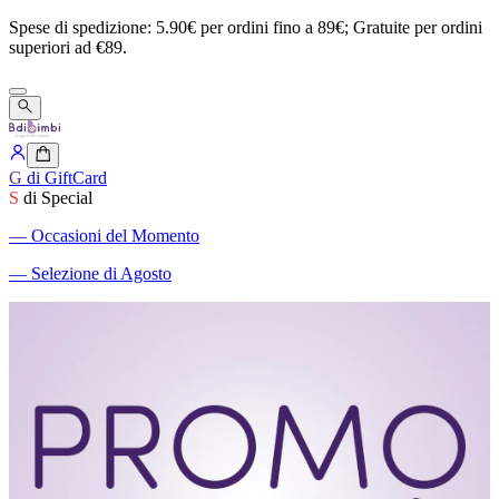
Spese
di
spedizione:
5.90€
per
ordini
fino
a
89€;
Gratuite
per
ordini
superiori
ad
€89.
G
di GiftCard
S
di Special
―
Occasioni del Momento
―
Selezione di Agosto