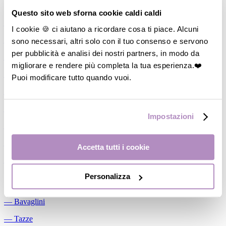
Allattamento
Questo sito web sforna cookie caldi caldi
―
Cuscini allattamento
I cookie 🍪 ci aiutano a ricordare cosa ti piace. Alcuni
sono necessari, altri solo con il tuo consenso e servono
―
Biberon
per pubblicità e analisi dei nostri partners, in modo da
―
Tettarelle
migliorare e rendere più completa la tua esperienza.❤️
―
Succhietti
Puoi modificare tutto quando vuoi.
―
Portasucchietti/Clip/Catenelle
―
Tiralatte Manuali
Impostazioni
―
Dosalatte
―
Conservalatte Materno
Accetta tutti i cookie
―
Massaggiagengive
Personalizza
Pappa
―
Bavaglini
―
Tazze