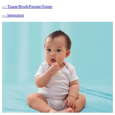
―
Tisane/Brodi/Passate/Zuppe
―
Integratori