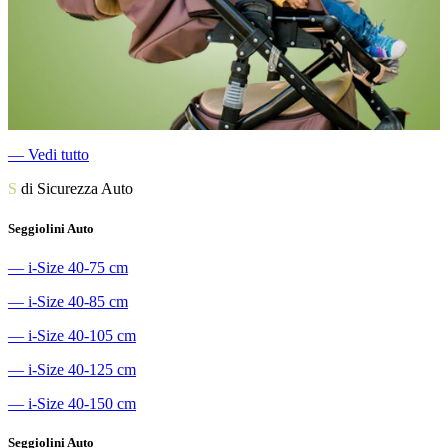
―
Vedi tutto
S
di Sicurezza Auto
Seggiolini Auto
―
i-Size 40-75 cm
―
i-Size 40-85 cm
―
i-Size 40-105 cm
―
i-Size 40-125 cm
―
i-Size 40-150 cm
Seggiolini Auto