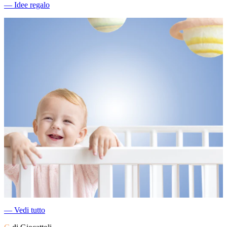
―
Idee regalo
―
Vedi tutto