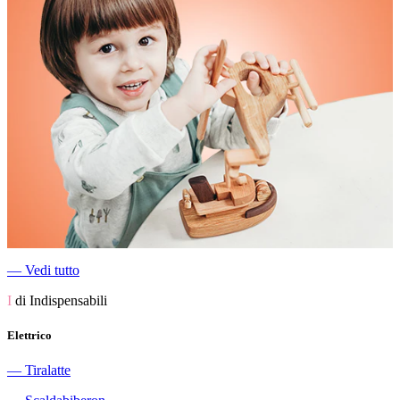
―
Vedi tutto
I
di Indispensabili
Elettrico
―
Tiralatte