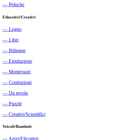
―
Peluche
Educativi/Creativi
―
Legno
―
Libri
―
Bilingue
―
Emulazione
―
Montessori
―
Costruzioni
―
Da tavola
―
Puzzle
―
Creativi/Scientifici
Veicoli/Bambole
―
Aerei/Elicotteri