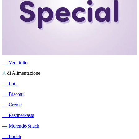
―
Vedi tutto
A
di Alimentazione
―
Latti
―
Biscotti
―
Creme
―
Pastine/Pasta
―
Merende/Snack
―
Pouch