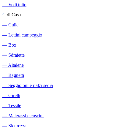
―
Vedi tutto
C
di Casa
―
Culle
―
Lettini campeggio
―
Box
―
Sdraiette
―
Altalene
―
Bagnetti
―
Seggioloni e rialzi sedia
―
Girelli
―
Tessile
―
Materassi e cuscini
―
Sicurezza