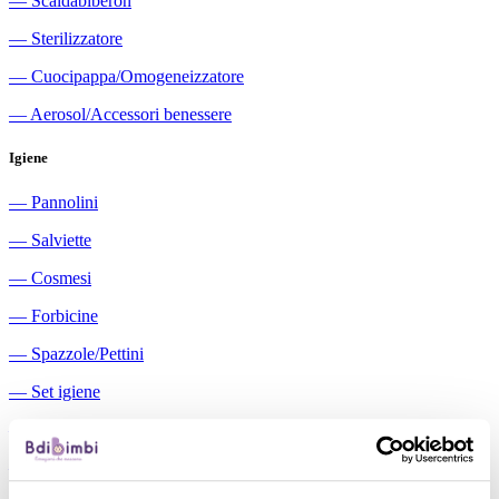
―
Scaldabiberon
―
Sterilizzatore
―
Cuocipappa/Omogeneizzatore
―
Aerosol/Accessori benessere
Igiene
―
Pannolini
―
Salviette
―
Cosmesi
―
Forbicine
―
Spazzole/Pettini
―
Set igiene
―
Igiene orale
―
Aspiratori nasali manuali