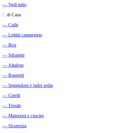
―
Vedi tutto
C
di Casa
―
Culle
―
Lettini campeggio
―
Box
―
Sdraiette
―
Altalene
―
Bagnetti
―
Seggioloni e rialzi sedia
―
Girelli
―
Tessile
―
Materassi e cuscini
―
Sicurezza