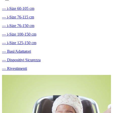
―
i-Size 60-105 cm
―
i-Size 76-115 cm
―
i-Size 76-150 cm
―
i-Size 100-150 cm
―
i-Size 125-150 cm
―
Basi/Adattatori
―
Dispositivi Sicurezza
―
Rivestimenti