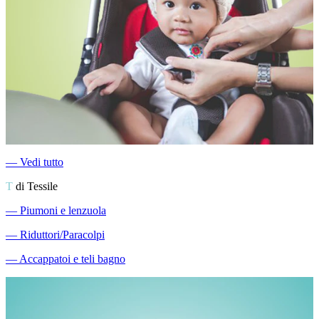
―
Vedi tutto
T
di Tessile
―
Piumoni e lenzuola
―
Riduttori/Paracolpi
―
Accappatoi e teli bagno