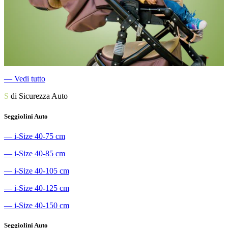
―
Vedi tutto
S
di Sicurezza Auto
Seggiolini Auto
―
i-Size 40-75 cm
―
i-Size 40-85 cm
―
i-Size 40-105 cm
―
i-Size 40-125 cm
―
i-Size 40-150 cm
Seggiolini Auto