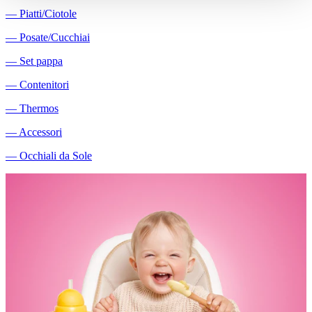
―
Piatti/Ciotole
―
Posate/Cucchiai
―
Set pappa
―
Contenitori
―
Thermos
―
Accessori
―
Occhiali da Sole