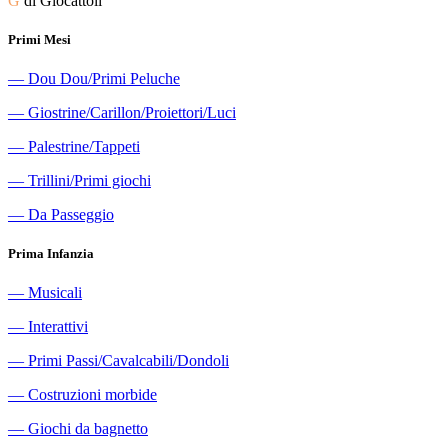
G
di Giocattoli
Primi Mesi
―
Dou Dou/Primi Peluche
―
Giostrine/Carillon/Proiettori/Luci
―
Palestrine/Tappeti
―
Trillini/Primi giochi
―
Da Passeggio
Prima Infanzia
―
Musicali
―
Interattivi
―
Primi Passi/Cavalcabili/Dondoli
―
Costruzioni morbide
―
Giochi da bagnetto