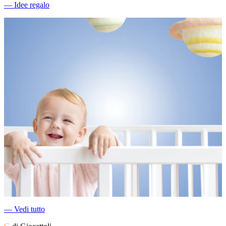
―
Idee regalo
―
Vedi tutto