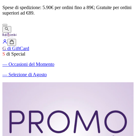
Spese
di
spedizione:
5.90€
per
ordini
fino
a
89€;
Gratuite
per
ordini
superiori
ad
€89.
G
di GiftCard
S
di Special
―
Occasioni del Momento
―
Selezione di Agosto