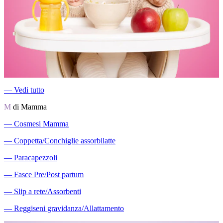
―
Vedi tutto
M
di Mamma
―
Cosmesi Mamma
―
Coppetta/Conchiglie assorbilatte
―
Paracapezzoli
―
Fasce Pre/Post partum
―
Slip a rete/Assorbenti
―
Reggiseni gravidanza/Allattamento