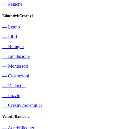
―
Peluche
Educativi/Creativi
―
Legno
―
Libri
―
Bilingue
―
Emulazione
―
Montessori
―
Costruzioni
―
Da tavola
―
Puzzle
―
Creativi/Scientifici
Veicoli/Bambole
―
Aerei/Elicotteri