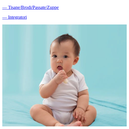
―
Tisane/Brodi/Passate/Zuppe
―
Integratori