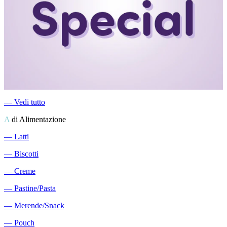
―
Vedi tutto
A
di Alimentazione
―
Latti
―
Biscotti
―
Creme
―
Pastine/Pasta
―
Merende/Snack
―
Pouch