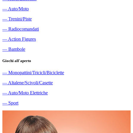
―
Auto/Moto
―
Trenini/Piste
―
Radiocomandati
―
Action Figures
―
Bambole
Giochi all'aperto
―
Monopattini/Tricicli/Biciclette
―
Altalene/Scivoli/Casette
―
Auto/Moto Elettriche
―
Sport