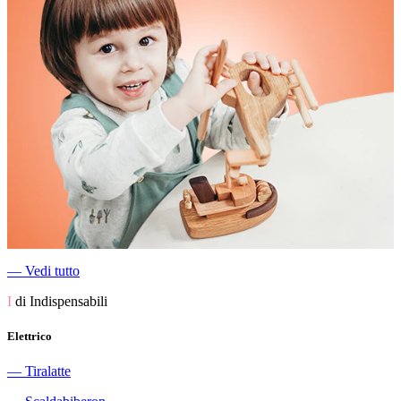
―
Vedi tutto
I
di Indispensabili
Elettrico
―
Tiralatte