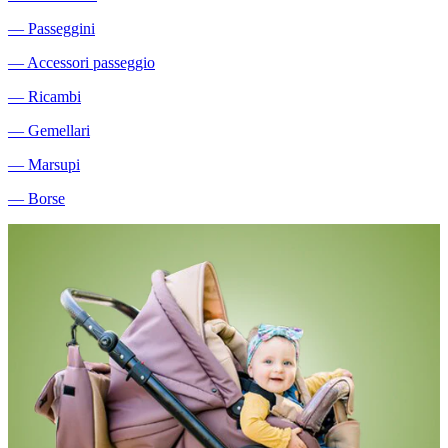
―
Passeggini
―
Accessori passeggio
―
Ricambi
―
Gemellari
―
Marsupi
―
Borse