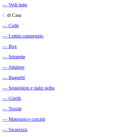
―
Vedi tutto
C
di Casa
―
Culle
―
Lettini campeggio
―
Box
―
Sdraiette
―
Altalene
―
Bagnetti
―
Seggioloni e rialzi sedia
―
Girelli
―
Tessile
―
Materassi e cuscini
―
Sicurezza