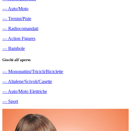
―
Auto/Moto
―
Trenini/Piste
―
Radiocomandati
―
Action Figures
―
Bambole
Giochi all'aperto
―
Monopattini/Tricicli/Biciclette
―
Altalene/Scivoli/Casette
―
Auto/Moto Elettriche
―
Sport