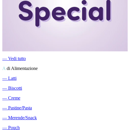
―
Vedi tutto
A
di Alimentazione
―
Latti
―
Biscotti
―
Creme
―
Pastine/Pasta
―
Merende/Snack
―
Pouch