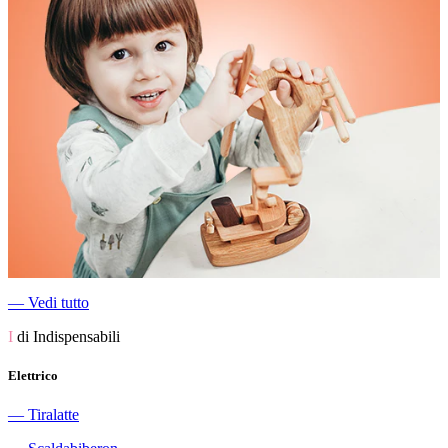
―
Vedi tutto
I
di Indispensabili
Elettrico
―
Tiralatte