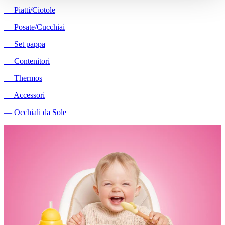
―
Piatti/Ciotole
―
Posate/Cucchiai
―
Set pappa
―
Contenitori
―
Thermos
―
Accessori
―
Occhiali da Sole