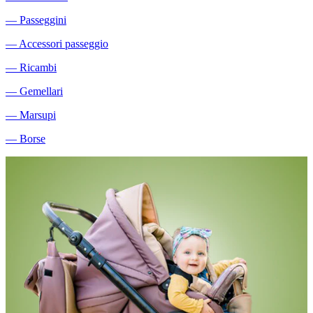
―
Passeggini
―
Accessori passeggio
―
Ricambi
―
Gemellari
―
Marsupi
―
Borse