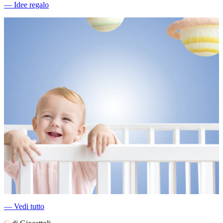
―
Idee regalo
―
Vedi tutto