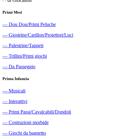
G
di Giocattoli
Primi Mesi
―
Dou Dou/Primi Peluche
―
Giostrine/Carillon/Proiettori/Luci
―
Palestrine/Tappeti
―
Trillini/Primi giochi
―
Da Passeggio
Prima Infanzia
―
Musicali
―
Interattivi
―
Primi Passi/Cavalcabili/Dondoli
―
Costruzioni morbide
―
Giochi da bagnetto