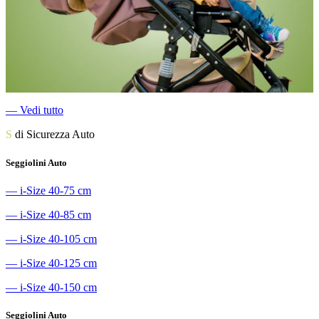
―
Vedi tutto
S
di Sicurezza Auto
Seggiolini Auto
―
i-Size 40-75 cm
―
i-Size 40-85 cm
―
i-Size 40-105 cm
―
i-Size 40-125 cm
―
i-Size 40-150 cm
Seggiolini Auto