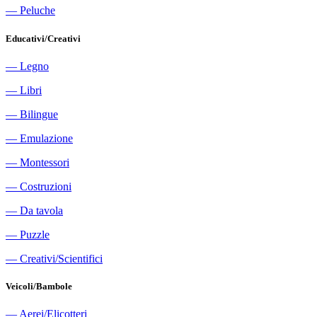
―
Peluche
Educativi/Creativi
―
Legno
―
Libri
―
Bilingue
―
Emulazione
―
Montessori
―
Costruzioni
―
Da tavola
―
Puzzle
―
Creativi/Scientifici
Veicoli/Bambole
―
Aerei/Elicotteri