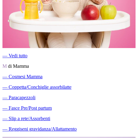
―
Vedi tutto
M
di Mamma
―
Cosmesi Mamma
―
Coppetta/Conchiglie assorbilatte
―
Paracapezzoli
―
Fasce Pre/Post partum
―
Slip a rete/Assorbenti
―
Reggiseni gravidanza/Allattamento