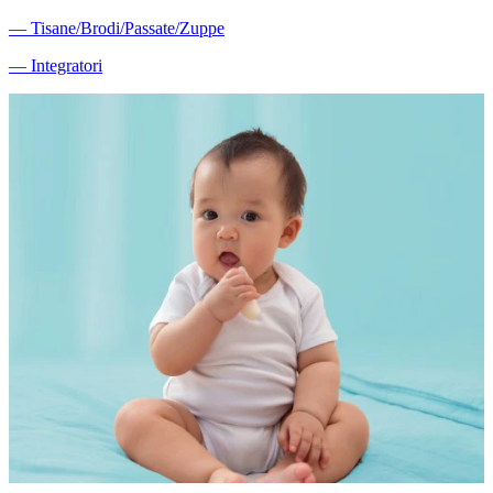
―
Tisane/Brodi/Passate/Zuppe
―
Integratori