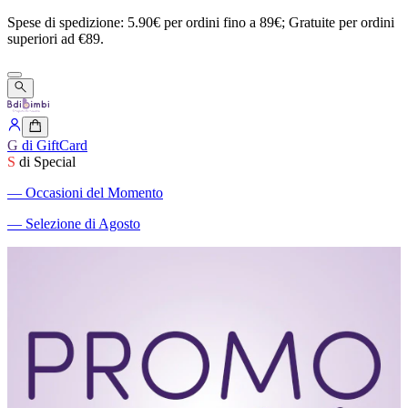
Spese
di
spedizione:
5.90€
per
ordini
fino
a
89€;
Gratuite
per
ordini
superiori
ad
€89.
G
di GiftCard
S
di Special
―
Occasioni del Momento
―
Selezione di Agosto