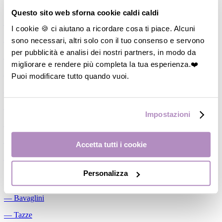
Allattamento
Questo sito web sforna cookie caldi caldi
―
Cuscini allattamento
I cookie 🍪 ci aiutano a ricordare cosa ti piace. Alcuni
sono necessari, altri solo con il tuo consenso e servono
―
Biberon
per pubblicità e analisi dei nostri partners, in modo da
―
Tettarelle
migliorare e rendere più completa la tua esperienza.❤️
―
Succhietti
Puoi modificare tutto quando vuoi.
―
Portasucchietti/Clip/Catenelle
―
Tiralatte Manuali
Impostazioni
―
Dosalatte
―
Conservalatte Materno
Accetta tutti i cookie
―
Massaggiagengive
Personalizza
Pappa
―
Bavaglini
―
Tazze