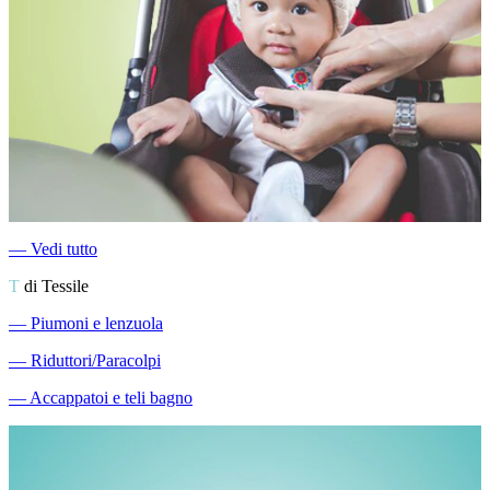
―
Vedi tutto
T
di Tessile
―
Piumoni e lenzuola
―
Riduttori/Paracolpi
―
Accappatoi e teli bagno