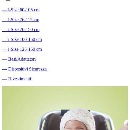
―
i-Size 60-105 cm
―
i-Size 76-115 cm
―
i-Size 76-150 cm
―
i-Size 100-150 cm
―
i-Size 125-150 cm
―
Basi/Adattatori
―
Dispositivi Sicurezza
―
Rivestimenti