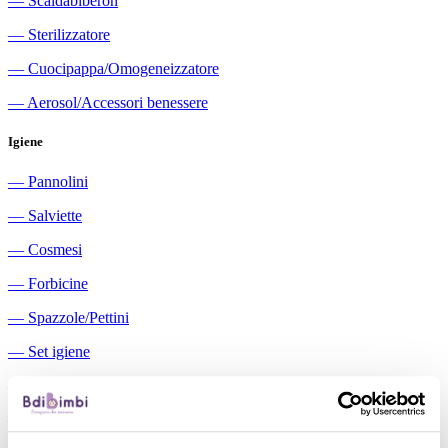
―
Scaldabiberon
―
Sterilizzatore
―
Cuocipappa/Omogeneizzatore
―
Aerosol/Accessori benessere
Igiene
―
Pannolini
―
Salviette
―
Cosmesi
―
Forbicine
―
Spazzole/Pettini
―
Set igiene
―
Igiene orale
―
Aspiratori nasali manuali