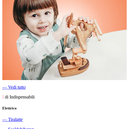
―
Vedi tutto
I
di Indispensabili
Elettrico
―
Tiralatte