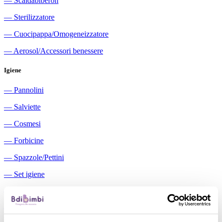
―
Scaldabiberon
―
Sterilizzatore
―
Cuocipappa/Omogeneizzatore
―
Aerosol/Accessori benessere
Igiene
―
Pannolini
―
Salviette
―
Cosmesi
―
Forbicine
―
Spazzole/Pettini
―
Set igiene
―
Igiene orale
―
Aspiratori nasali manuali