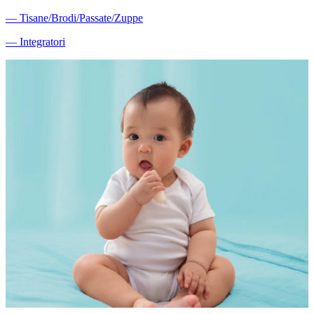
―
Tisane/Brodi/Passate/Zuppe
―
Integratori