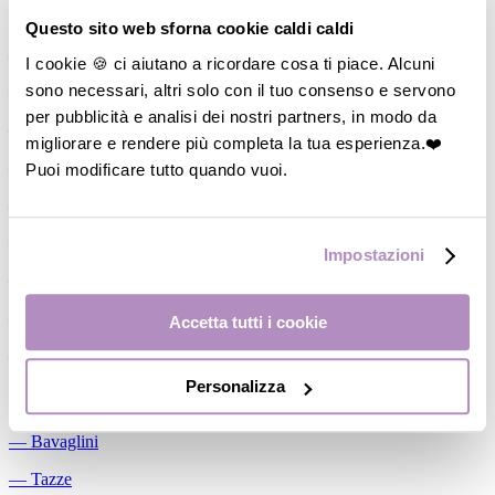
Allattamento
Questo sito web sforna cookie caldi caldi
―
Cuscini allattamento
I cookie 🍪 ci aiutano a ricordare cosa ti piace. Alcuni
sono necessari, altri solo con il tuo consenso e servono
―
Biberon
per pubblicità e analisi dei nostri partners, in modo da
―
Tettarelle
migliorare e rendere più completa la tua esperienza.❤️
―
Succhietti
Puoi modificare tutto quando vuoi.
―
Portasucchietti/Clip/Catenelle
―
Tiralatte Manuali
Impostazioni
―
Dosalatte
―
Conservalatte Materno
Accetta tutti i cookie
―
Massaggiagengive
Personalizza
Pappa
―
Bavaglini
―
Tazze