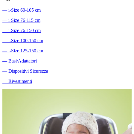
―
i-Size 60-105 cm
―
i-Size 76-115 cm
―
i-Size 76-150 cm
―
i-Size 100-150 cm
―
i-Size 125-150 cm
―
Basi/Adattatori
―
Dispositivi Sicurezza
―
Rivestimenti