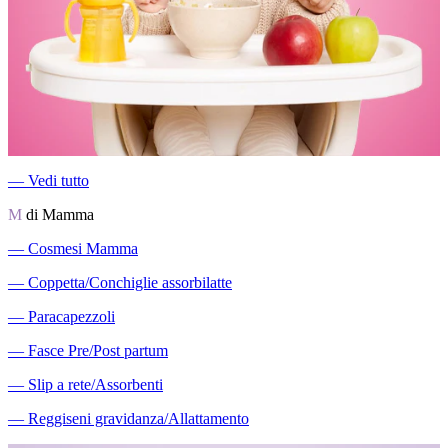
―
Vedi tutto
M
di Mamma
―
Cosmesi Mamma
―
Coppetta/Conchiglie assorbilatte
―
Paracapezzoli
―
Fasce Pre/Post partum
―
Slip a rete/Assorbenti
―
Reggiseni gravidanza/Allattamento