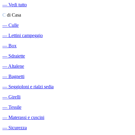
―
Vedi tutto
C
di Casa
―
Culle
―
Lettini campeggio
―
Box
―
Sdraiette
―
Altalene
―
Bagnetti
―
Seggioloni e rialzi sedia
―
Girelli
―
Tessile
―
Materassi e cuscini
―
Sicurezza