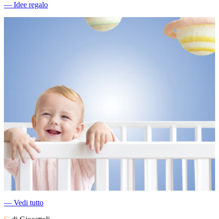
―
Idee regalo
―
Vedi tutto