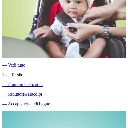
―
Vedi tutto
T
di Tessile
―
Piumoni e lenzuola
―
Riduttori/Paracolpi
―
Accappatoi e teli bagno