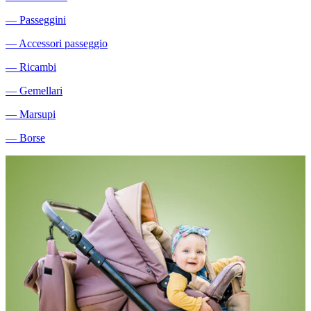
―
Passeggini
―
Accessori passeggio
―
Ricambi
―
Gemellari
―
Marsupi
―
Borse