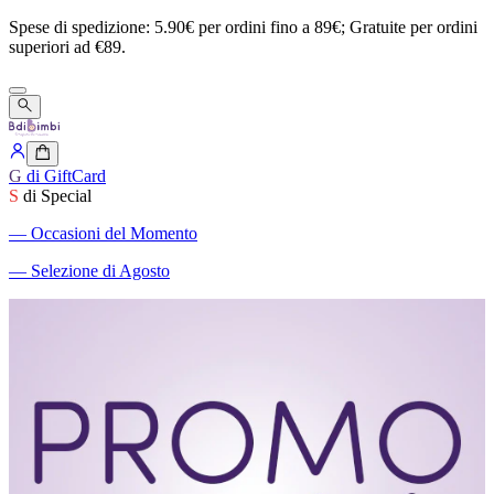
Spese
di
spedizione:
5.90€
per
ordini
fino
a
89€;
Gratuite
per
ordini
superiori
ad
€89.
G
di GiftCard
S
di Special
―
Occasioni del Momento
―
Selezione di Agosto