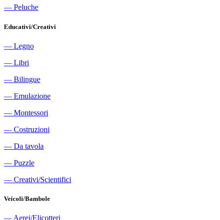
―
Peluche
Educativi/Creativi
―
Legno
―
Libri
―
Bilingue
―
Emulazione
―
Montessori
―
Costruzioni
―
Da tavola
―
Puzzle
―
Creativi/Scientifici
Veicoli/Bambole
―
Aerei/Elicotteri