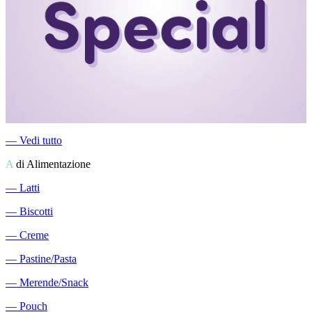
―
Vedi tutto
A
di Alimentazione
―
Latti
―
Biscotti
―
Creme
―
Pastine/Pasta
―
Merende/Snack
―
Pouch