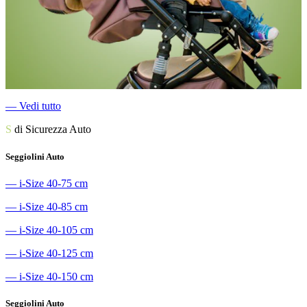
―
Vedi tutto
S
di Sicurezza Auto
Seggiolini Auto
―
i-Size 40-75 cm
―
i-Size 40-85 cm
―
i-Size 40-105 cm
―
i-Size 40-125 cm
―
i-Size 40-150 cm
Seggiolini Auto