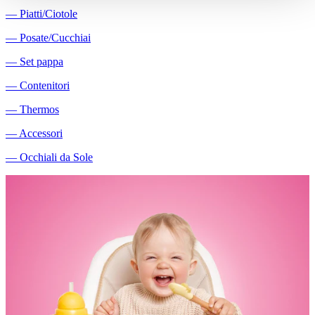
―
Piatti/Ciotole
―
Posate/Cucchiai
―
Set pappa
―
Contenitori
―
Thermos
―
Accessori
―
Occhiali da Sole