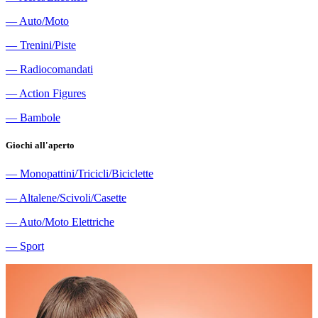
―
Auto/Moto
―
Trenini/Piste
―
Radiocomandati
―
Action Figures
―
Bambole
Giochi all'aperto
―
Monopattini/Tricicli/Biciclette
―
Altalene/Scivoli/Casette
―
Auto/Moto Elettriche
―
Sport