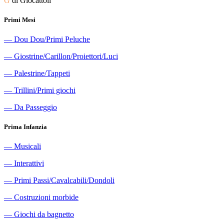
G
di Giocattoli
Primi Mesi
―
Dou Dou/Primi Peluche
―
Giostrine/Carillon/Proiettori/Luci
―
Palestrine/Tappeti
―
Trillini/Primi giochi
―
Da Passeggio
Prima Infanzia
―
Musicali
―
Interattivi
―
Primi Passi/Cavalcabili/Dondoli
―
Costruzioni morbide
―
Giochi da bagnetto