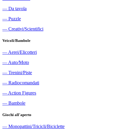
―
Da tavola
―
Puzzle
―
Creativi/Scientifici
Veicoli/Bambole
―
Aerei/Elicotteri
―
Auto/Moto
―
Trenini/Piste
―
Radiocomandati
―
Action Figures
―
Bambole
Giochi all'aperto
―
Monopattini/Tricicli/Biciclette