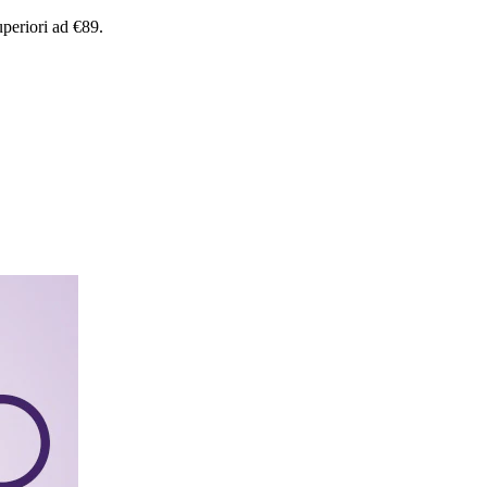
uperiori
ad
€89.