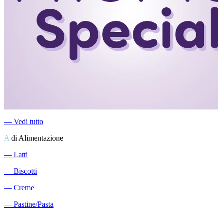
―
Vedi tutto
A
di Alimentazione
―
Latti
―
Biscotti
―
Creme
―
Pastine/Pasta