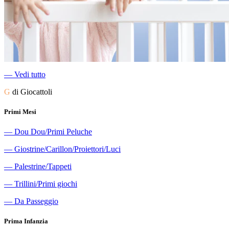
―
Vedi tutto
G
di Giocattoli
Primi Mesi
―
Dou Dou/Primi Peluche
―
Giostrine/Carillon/Proiettori/Luci
―
Palestrine/Tappeti
―
Trillini/Primi giochi
―
Da Passeggio
Prima Infanzia