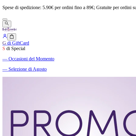
Spese
di
spedizione:
5.90€
per
ordini
fino
a
89€;
Gratuite
per
ordini
s
G
di GiftCard
S
di Special
―
Occasioni del Momento
―
Selezione di Agosto