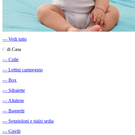
―
Vedi tutto
C
di Casa
―
Culle
―
Lettini campeggio
―
Box
―
Sdraiette
―
Altalene
―
Bagnetti
―
Seggioloni e rialzi sedia
―
Girelli