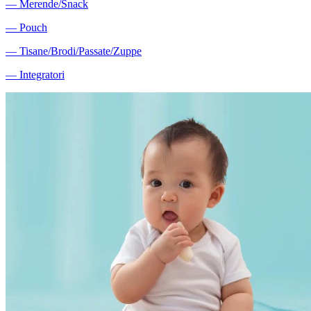
―
Merende/Snack
―
Pouch
―
Tisane/Brodi/Passate/Zuppe
―
Integratori