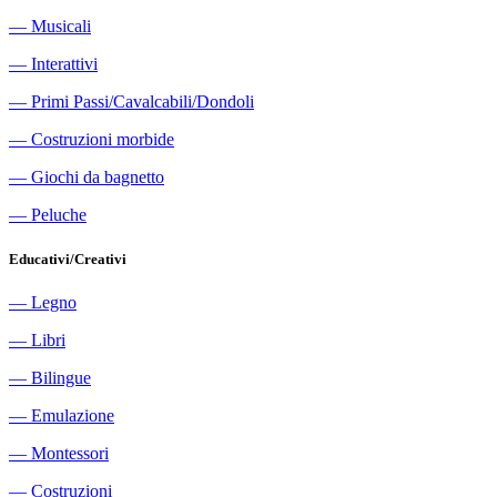
―
Musicali
―
Interattivi
―
Primi Passi/Cavalcabili/Dondoli
―
Costruzioni morbide
―
Giochi da bagnetto
―
Peluche
Educativi/Creativi
―
Legno
―
Libri
―
Bilingue
―
Emulazione
―
Montessori
―
Costruzioni