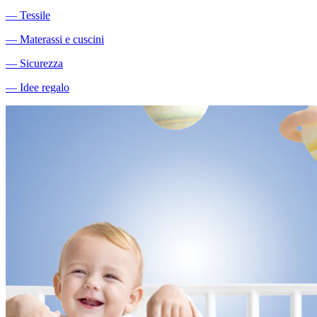
―
Tessile
―
Materassi e cuscini
―
Sicurezza
―
Idee regalo