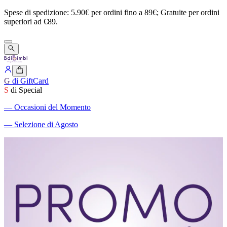
Spese
di
spedizione:
5.90€
per
ordini
fino
a
89€;
Gratuite
per
ordini
superiori
ad
€89.
G
di GiftCard
S
di Special
―
Occasioni del Momento
―
Selezione di Agosto