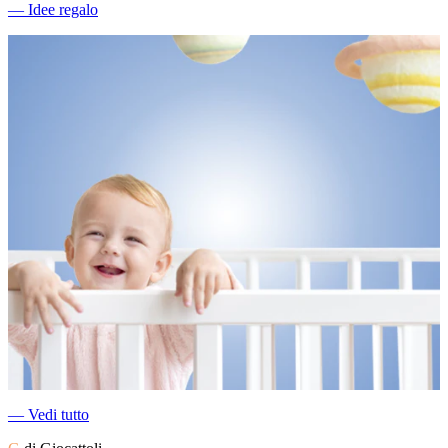
―
Idee regalo
―
Vedi tutto