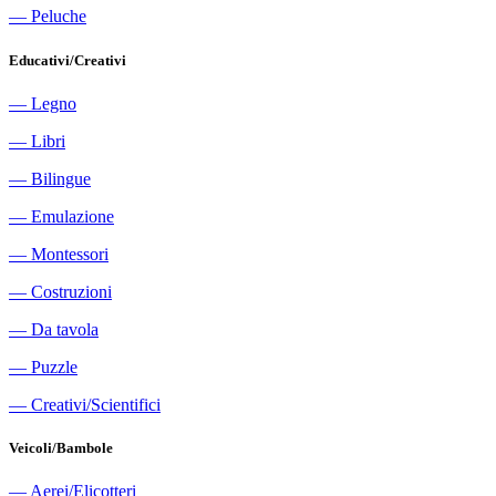
―
Peluche
Educativi/Creativi
―
Legno
―
Libri
―
Bilingue
―
Emulazione
―
Montessori
―
Costruzioni
―
Da tavola
―
Puzzle
―
Creativi/Scientifici
Veicoli/Bambole
―
Aerei/Elicotteri