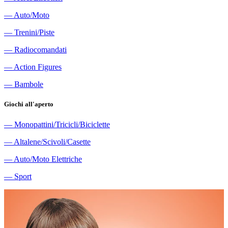
―
Auto/Moto
―
Trenini/Piste
―
Radiocomandati
―
Action Figures
―
Bambole
Giochi all'aperto
―
Monopattini/Tricicli/Biciclette
―
Altalene/Scivoli/Casette
―
Auto/Moto Elettriche
―
Sport