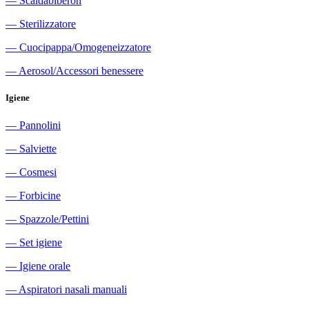
―
Scaldabiberon
―
Sterilizzatore
―
Cuocipappa/Omogeneizzatore
―
Aerosol/Accessori benessere
Igiene
―
Pannolini
―
Salviette
―
Cosmesi
―
Forbicine
―
Spazzole/Pettini
―
Set igiene
―
Igiene orale
―
Aspiratori nasali manuali