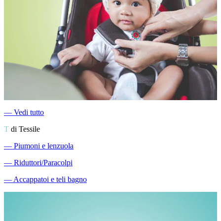
―
Vedi tutto
T
di Tessile
―
Piumoni e lenzuola
―
Riduttori/Paracolpi
―
Accappatoi e teli bagno