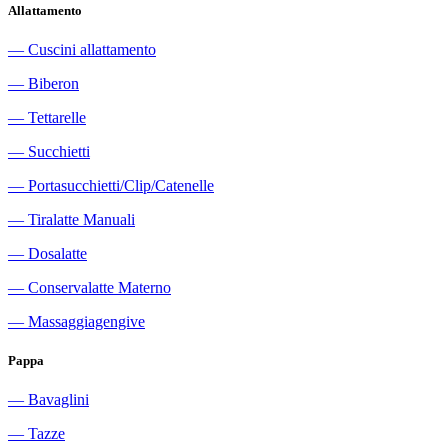
Allattamento
―
Cuscini allattamento
―
Biberon
―
Tettarelle
―
Succhietti
―
Portasucchietti/Clip/Catenelle
―
Tiralatte Manuali
―
Dosalatte
―
Conservalatte Materno
―
Massaggiagengive
Pappa
―
Bavaglini
―
Tazze