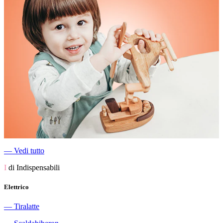
―
Vedi tutto
I
di Indispensabili
Elettrico
―
Tiralatte