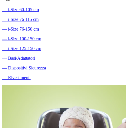
―
i-Size 60-105 cm
―
i-Size 76-115 cm
―
i-Size 76-150 cm
―
i-Size 100-150 cm
―
i-Size 125-150 cm
―
Basi/Adattatori
―
Dispositivi Sicurezza
―
Rivestimenti