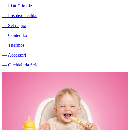
―
Piatti/Ciotole
―
Posate/Cucchiai
―
Set pappa
―
Contenitori
―
Thermos
―
Accessori
―
Occhiali da Sole