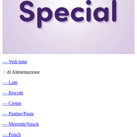
―
Vedi tutto
A
di Alimentazione
―
Latti
―
Biscotti
―
Creme
―
Pastine/Pasta
―
Merende/Snack
―
Pouch