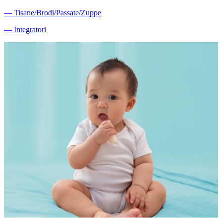
―
Tisane/Brodi/Passate/Zuppe
―
Integratori