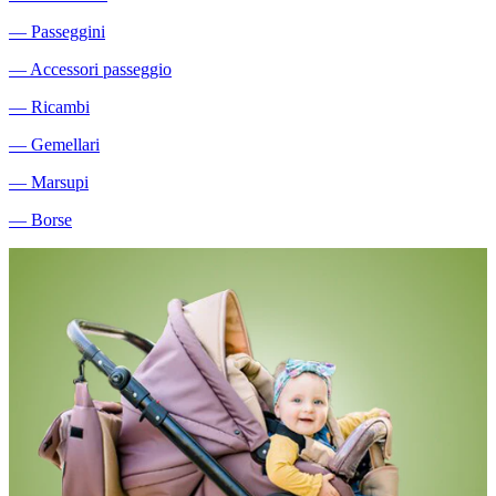
―
Passeggini
―
Accessori passeggio
―
Ricambi
―
Gemellari
―
Marsupi
―
Borse