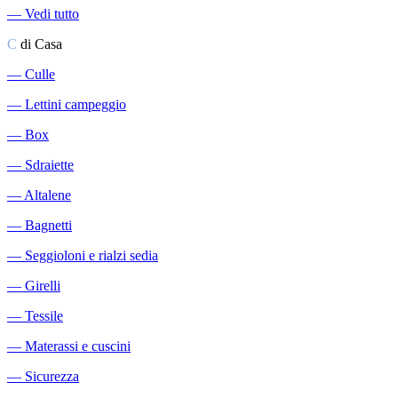
―
Vedi tutto
C
di Casa
―
Culle
―
Lettini campeggio
―
Box
―
Sdraiette
―
Altalene
―
Bagnetti
―
Seggioloni e rialzi sedia
―
Girelli
―
Tessile
―
Materassi e cuscini
―
Sicurezza