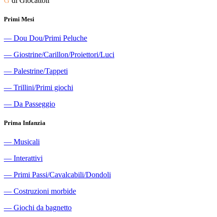
G
di Giocattoli
Primi Mesi
―
Dou Dou/Primi Peluche
―
Giostrine/Carillon/Proiettori/Luci
―
Palestrine/Tappeti
―
Trillini/Primi giochi
―
Da Passeggio
Prima Infanzia
―
Musicali
―
Interattivi
―
Primi Passi/Cavalcabili/Dondoli
―
Costruzioni morbide
―
Giochi da bagnetto