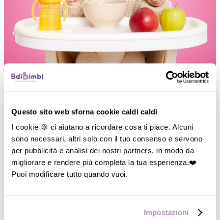
―
Vedi tutto
M
di Mamma
Questo sito web sforna cookie caldi caldi
―
Cosmesi Mamma
I cookie 🍪 ci aiutano a ricordare cosa ti piace. Alcuni
―
Coppetta/Conchiglie assorbilatte
sono necessari, altri solo con il tuo consenso e servono
per pubblicità e analisi dei nostri partners, in modo da
―
Paracapezzoli
migliorare e rendere più completa la tua esperienza.❤️
―
Fasce Pre/Post partum
Puoi modificare tutto quando vuoi.
―
Slip a rete/Assorbenti
―
Reggiseni gravidanza/Allattamento
Impostazioni