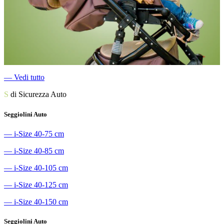
―
Vedi tutto
S
di Sicurezza Auto
Seggiolini Auto
―
i-Size 40-75 cm
―
i-Size 40-85 cm
―
i-Size 40-105 cm
―
i-Size 40-125 cm
―
i-Size 40-150 cm
Seggiolini Auto