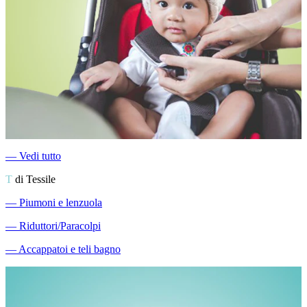
―
Vedi tutto
T
di Tessile
―
Piumoni e lenzuola
―
Riduttori/Paracolpi
―
Accappatoi e teli bagno