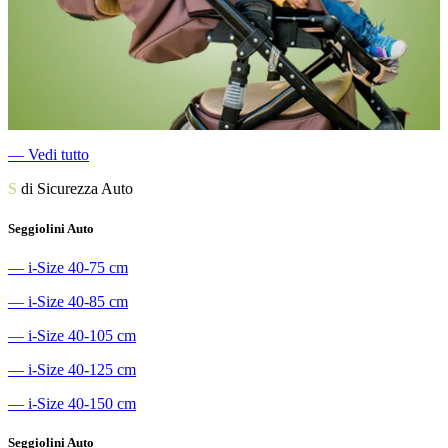
―
Vedi tutto
S
di Sicurezza Auto
Seggiolini Auto
―
i-Size 40-75 cm
―
i-Size 40-85 cm
―
i-Size 40-105 cm
―
i-Size 40-125 cm
―
i-Size 40-150 cm
Seggiolini Auto