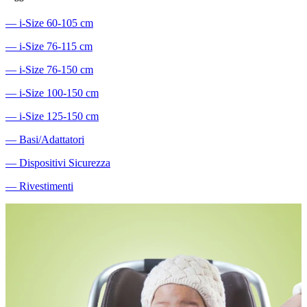
―
i-Size 60-105 cm
―
i-Size 76-115 cm
―
i-Size 76-150 cm
―
i-Size 100-150 cm
―
i-Size 125-150 cm
―
Basi/Adattatori
―
Dispositivi Sicurezza
―
Rivestimenti