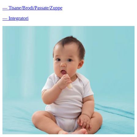
―
Tisane/Brodi/Passate/Zuppe
―
Integratori