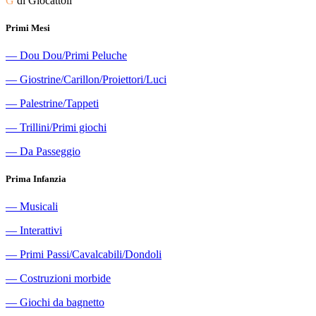
G
di Giocattoli
Primi Mesi
―
Dou Dou/Primi Peluche
―
Giostrine/Carillon/Proiettori/Luci
―
Palestrine/Tappeti
―
Trillini/Primi giochi
―
Da Passeggio
Prima Infanzia
―
Musicali
―
Interattivi
―
Primi Passi/Cavalcabili/Dondoli
―
Costruzioni morbide
―
Giochi da bagnetto