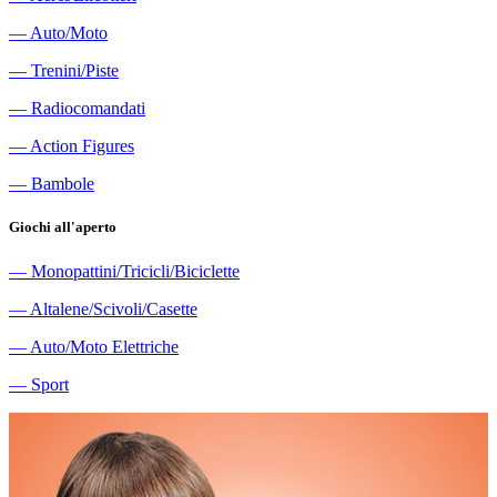
―
Auto/Moto
―
Trenini/Piste
―
Radiocomandati
―
Action Figures
―
Bambole
Giochi all'aperto
―
Monopattini/Tricicli/Biciclette
―
Altalene/Scivoli/Casette
―
Auto/Moto Elettriche
―
Sport