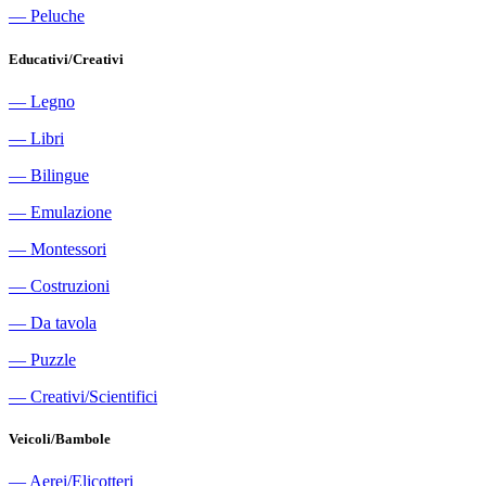
―
Peluche
Educativi/Creativi
―
Legno
―
Libri
―
Bilingue
―
Emulazione
―
Montessori
―
Costruzioni
―
Da tavola
―
Puzzle
―
Creativi/Scientifici
Veicoli/Bambole
―
Aerei/Elicotteri