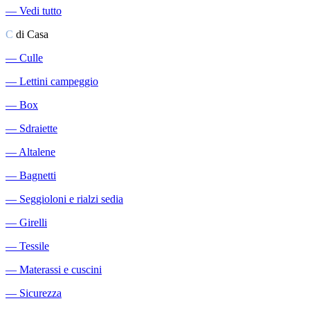
―
Vedi tutto
C
di Casa
―
Culle
―
Lettini campeggio
―
Box
―
Sdraiette
―
Altalene
―
Bagnetti
―
Seggioloni e rialzi sedia
―
Girelli
―
Tessile
―
Materassi e cuscini
―
Sicurezza