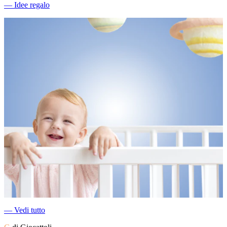
―
Idee regalo
―
Vedi tutto