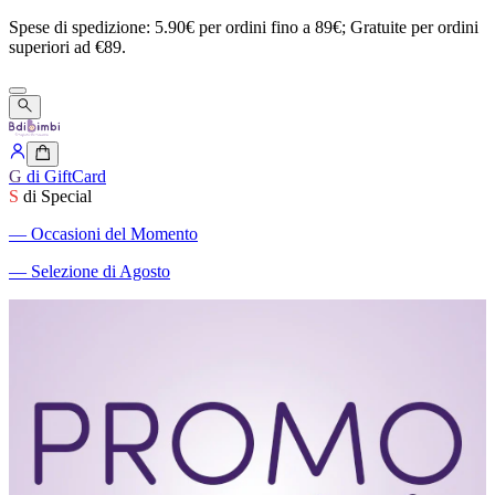
Spese
di
spedizione:
5.90€
per
ordini
fino
a
89€;
Gratuite
per
ordini
superiori
ad
€89.
G
di GiftCard
S
di Special
―
Occasioni del Momento
―
Selezione di Agosto