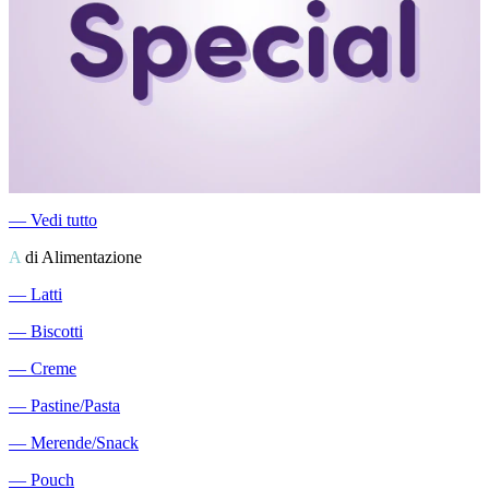
―
Vedi tutto
A
di Alimentazione
―
Latti
―
Biscotti
―
Creme
―
Pastine/Pasta
―
Merende/Snack
―
Pouch