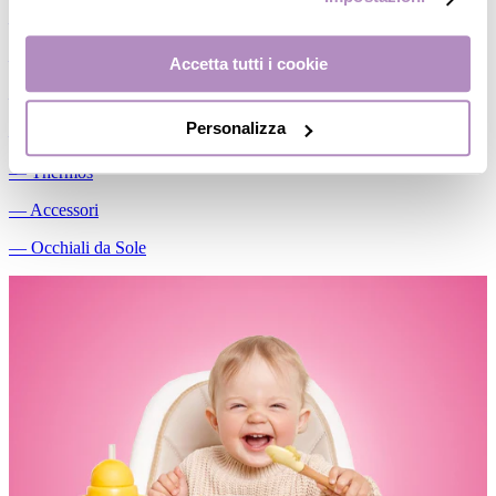
―
Piatti/Ciotole
―
Posate/Cucchiai
Accetta tutti i cookie
―
Set pappa
Personalizza
―
Contenitori
―
Thermos
―
Accessori
―
Occhiali da Sole