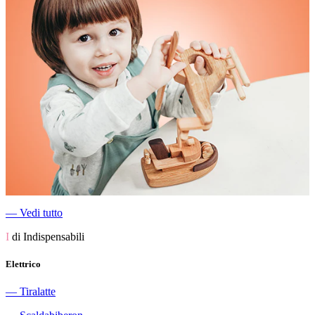
―
Vedi tutto
I
di Indispensabili
Elettrico
―
Tiralatte