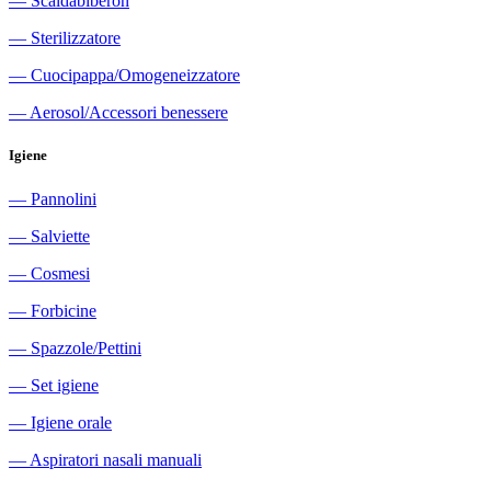
―
Scaldabiberon
―
Sterilizzatore
―
Cuocipappa/Omogeneizzatore
―
Aerosol/Accessori benessere
Igiene
―
Pannolini
―
Salviette
―
Cosmesi
―
Forbicine
―
Spazzole/Pettini
―
Set igiene
―
Igiene orale
―
Aspiratori nasali manuali