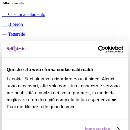
Allattamento
―
Cuscini allattamento
―
Biberon
―
Tettarelle
―
Succhietti
―
Portasucchietti/Clip/Catenelle
―
Tiralatte Manuali
Questo sito web sforna cookie caldi caldi
―
Dosalatte
I cookie 🍪 ci aiutano a ricordare cosa ti piace. Alcuni
―
Conservalatte Materno
sono necessari, altri solo con il tuo consenso e servono
per pubblicità e analisi dei nostri partners, in modo da
―
Massaggiagengive
migliorare e rendere più completa la tua esperienza.❤️
Pappa
Puoi modificare tutto quando vuoi.
―
Bavaglini
―
Tazze
Impostazioni