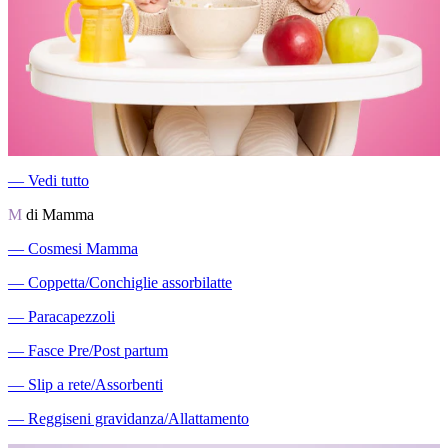
―
Vedi tutto
M
di Mamma
―
Cosmesi Mamma
―
Coppetta/Conchiglie assorbilatte
―
Paracapezzoli
―
Fasce Pre/Post partum
―
Slip a rete/Assorbenti
―
Reggiseni gravidanza/Allattamento