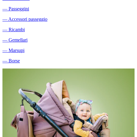
―
Passeggini
―
Accessori passeggio
―
Ricambi
―
Gemellari
―
Marsupi
―
Borse