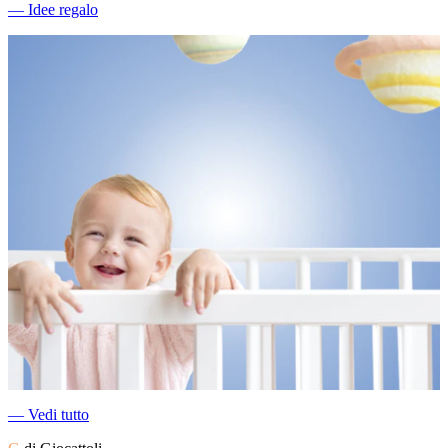
―
Idee regalo
―
Vedi tutto