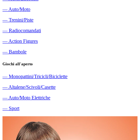
―
Auto/Moto
―
Trenini/Piste
―
Radiocomandati
―
Action Figures
―
Bambole
Giochi all'aperto
―
Monopattini/Tricicli/Biciclette
―
Altalene/Scivoli/Casette
―
Auto/Moto Elettriche
―
Sport