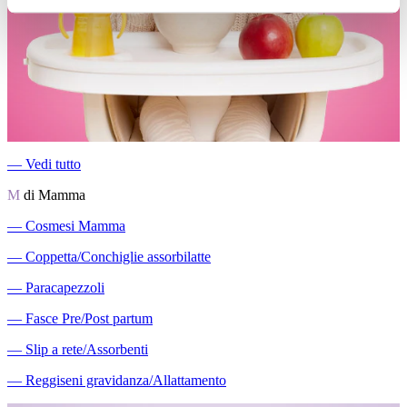
―
Vedi tutto
M
di Mamma
―
Cosmesi Mamma
―
Coppetta/Conchiglie assorbilatte
―
Paracapezzoli
―
Fasce Pre/Post partum
―
Slip a rete/Assorbenti
―
Reggiseni gravidanza/Allattamento