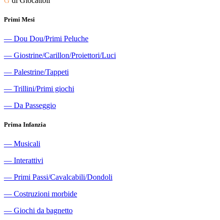
G
di Giocattoli
Primi Mesi
―
Dou Dou/Primi Peluche
―
Giostrine/Carillon/Proiettori/Luci
―
Palestrine/Tappeti
―
Trillini/Primi giochi
―
Da Passeggio
Prima Infanzia
―
Musicali
―
Interattivi
―
Primi Passi/Cavalcabili/Dondoli
―
Costruzioni morbide
―
Giochi da bagnetto