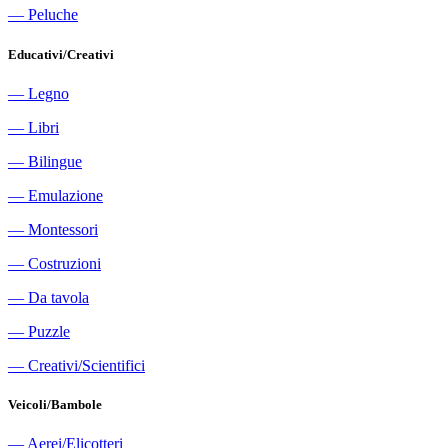
―
Peluche
Educativi/Creativi
―
Legno
―
Libri
―
Bilingue
―
Emulazione
―
Montessori
―
Costruzioni
―
Da tavola
―
Puzzle
―
Creativi/Scientifici
Veicoli/Bambole
―
Aerei/Elicotteri