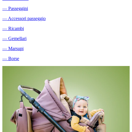
―
Passeggini
―
Accessori passeggio
―
Ricambi
―
Gemellari
―
Marsupi
―
Borse