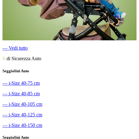
―
Vedi tutto
S
di Sicurezza Auto
Seggiolini Auto
―
i-Size 40-75 cm
―
i-Size 40-85 cm
―
i-Size 40-105 cm
―
i-Size 40-125 cm
―
i-Size 40-150 cm
Seggiolini Auto