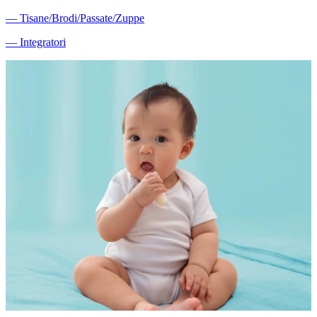
―
Tisane/Brodi/Passate/Zuppe
―
Integratori