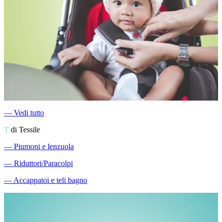
―
Vedi tutto
T
di Tessile
―
Piumoni e lenzuola
―
Riduttori/Paracolpi
―
Accappatoi e teli bagno