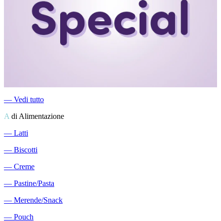
―
Vedi tutto
A
di Alimentazione
―
Latti
―
Biscotti
―
Creme
―
Pastine/Pasta
―
Merende/Snack
―
Pouch