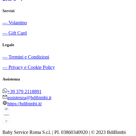
Servizi
―
Volantino
―
Gift Card
Legale
―
Termini e Condizioni
―
Privacy e Cookie Policy
Assistenza
+39 379 2118891
assistenza@bdibimbi.it
https://bdibimbi.it/
Baby Service Roma S.r.l. | PI. 03860340920 | © 2023 BdiBimbi