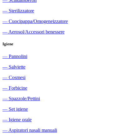
―
Scaldabiberon
―
Sterilizzatore
―
Cuocipappa/Omogeneizzatore
―
Aerosol/Accessori benessere
Igiene
―
Pannolini
―
Salviette
―
Cosmesi
―
Forbicine
―
Spazzole/Pettini
―
Set igiene
―
Igiene orale
―
Aspiratori nasali manuali