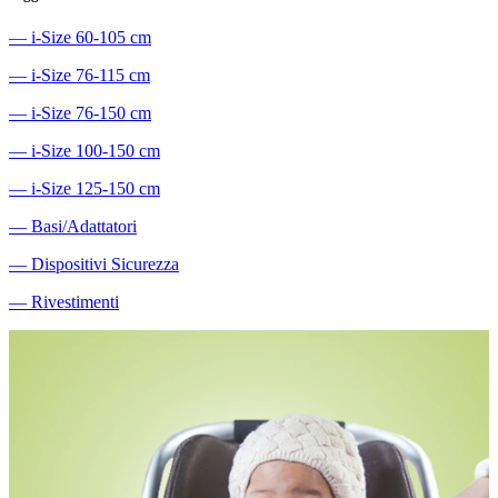
―
i-Size 60-105 cm
―
i-Size 76-115 cm
―
i-Size 76-150 cm
―
i-Size 100-150 cm
―
i-Size 125-150 cm
―
Basi/Adattatori
―
Dispositivi Sicurezza
―
Rivestimenti