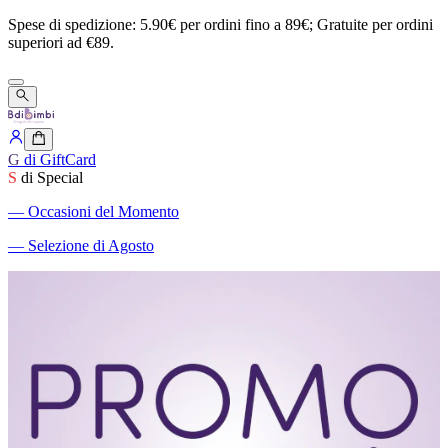
Spese
di
spedizione:
5.90€
per
ordini
fino
a
89€;
Gratuite
per
ordini
superiori
ad
€89.
G
di GiftCard
S
di Special
―
Occasioni del Momento
―
Selezione di Agosto