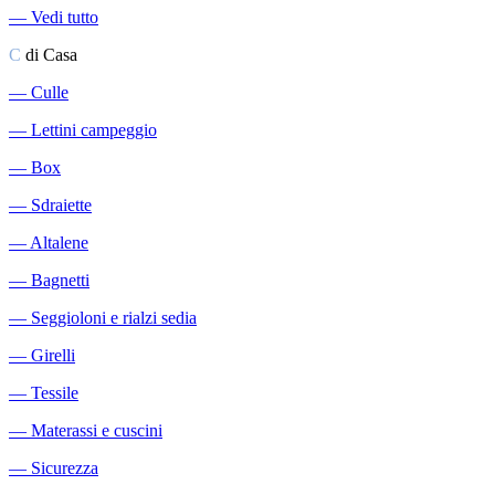
―
Vedi tutto
C
di Casa
―
Culle
―
Lettini campeggio
―
Box
―
Sdraiette
―
Altalene
―
Bagnetti
―
Seggioloni e rialzi sedia
―
Girelli
―
Tessile
―
Materassi e cuscini
―
Sicurezza