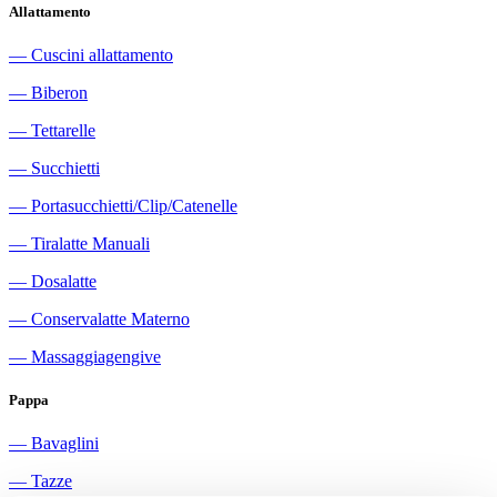
Allattamento
―
Cuscini allattamento
―
Biberon
―
Tettarelle
―
Succhietti
―
Portasucchietti/Clip/Catenelle
―
Tiralatte Manuali
―
Dosalatte
―
Conservalatte Materno
―
Massaggiagengive
Pappa
―
Bavaglini
―
Tazze