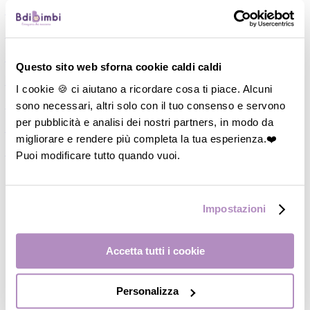
―
Piatti/Ciotole
―
Posate/Cucchiai
―
Set pappa
Questo sito web sforna cookie caldi caldi
―
Contenitori
I cookie 🍪 ci aiutano a ricordare cosa ti piace. Alcuni
sono necessari, altri solo con il tuo consenso e servono
―
Thermos
per pubblicità e analisi dei nostri partners, in modo da
―
Accessori
migliorare e rendere più completa la tua esperienza.❤️
―
Occhiali da Sole
Puoi modificare tutto quando vuoi.
Impostazioni
Accetta tutti i cookie
Personalizza