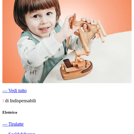
―
Vedi tutto
I
di Indispensabili
Elettrico
―
Tiralatte